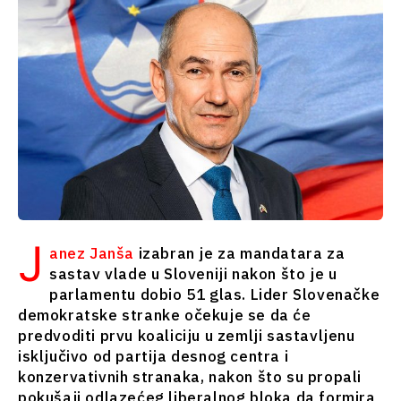
Crna Gora
Srbija
Sjeverna
Slovenija
Makedonija
Srbija
Slovenija
Biznis i
ekonomija
Biznis i
ekonomija
Poslovne
priče
Poslovne
Imenovanja
J
priče
Poljoprivreda
anez Janša
izabran je za mandatara za
Imenovanja
Industrijalci
sastav vlade u Sloveniji nakon što je u
Poljoprivreda
Građevinarstvo
parlamentu dobio 51 glas. Lider Slovenačke
Industrijalci
Energija
demokratske stranke očekuje se da će
Građevinarstvo
predvoditi prvu koaliciju u zemlji sastavljenu
Životna
Energija
isključivo od partija desnog centra i
sredina
Životna
konzervativnih stranaka, nakon što su propali
Finansije
sredina
pokušaji odlazećeg liberalnog bloka da formira
FMCG