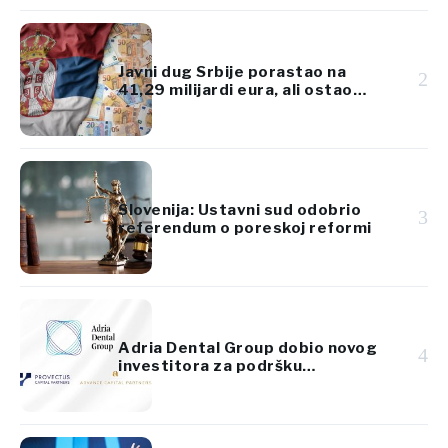
Javni dug Srbije porastao na
2
41,29 milijardi eura, ali ostao
ispod 45% BDP-a
Slovenija: Ustavni sud odobrio
3
referendum o poreskoj reformi
Adria Dental Group dobio novog
4
investitora za podršku
regionalnom širenju