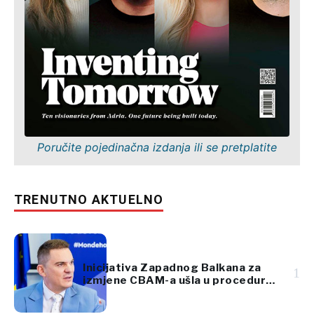
Poručite pojedinačna izdanja ili se pretplatite
TRENUTNO AKTUELNO
Inicijativa Zapadnog Balkana za
1
izmjene CBAM-a ušla u proceduru
Evropskog parlamenta