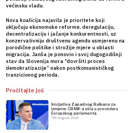
većinsku vladu.
Finansije
Nauka
FMCG
Rudarstvo
Nova koalicija najavila je prioritete koji
Nauka
Maloprodaja
uključuju ekonomske reforme, deregulaciju,
Rudarstvo
Održivost
decentralizaciju i jačanje konkurentnosti, uz
Maloprodaja
Tehnologija
konzervativniju društvenu agendu usmjerenu na
Održivost
Telekomunikacije
porodične politike i strožije mjere u oblasti
Tehnologija
Turizam
migracija. Janša je ponovio i svoj dugogodišnji
Telekomunikacije
Prevoz
stav da Slovenija mora “dovršiti proces
Turizam
Trgovina
demokratizacije” nakon postkomunističkog
Prevoz
tranzicionog perioda.
Trgovina
Analize
Pročitajte još
Analize
Intervju
Inicijativa Zapadnog Balkana za
izmjene CBAM-a ušla u proceduru
Mišljenje
Intervju
Evropskog parlamenta
Okrugli
7th August 2026
Mišljenje
sto
Okrugli
Svet