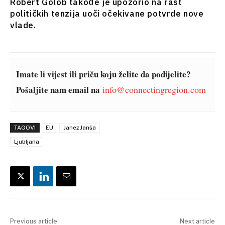
Robert Golob takođe je upozorio na rast
Balkans
političkih tenzija uoči očekivane potvrde nove
2030
vlade.
O nama
Kontakt
Oglašavanje
Pretplata
Imate li vijest ili priču koju želite da podijelite?
Pošaljite nam email na
info@connectingregion.com
TAGOVI
EU
Janez Janša
Ljubljana
Previous article
Next article