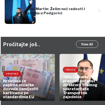
Riki Martin: Želim noć radosti i
5
slavlja u Podgorici
Pročitajte još..
View All
PREVOZ
HRVATSKA
Tālis Linkaits
Hrvatska će
preuzeo dužnost
papirne vozačke
direktora Stalnog
dozvole zamijeniti
sekretarijata
karticama po
Transportne
standardima EU
zajednice