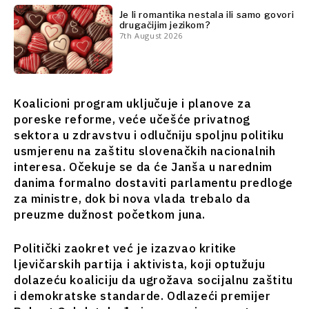
sto
Je li romantika nestala ili samo govori
Analiza
Svet
drugačijim jezikom?
7th August 2026
Analiza
Istražite
Istraži
Koalicioni program uključuje i planove za
Vijesti
poreske reforme, veće učešće privatnog
Vijesti
Događaji
sektora u zdravstvu i odlučniju spoljnu politiku
Događaji
O kulturi
usmjerenu na zaštitu slovenačkih nacionalnih
O
Sport
interesa. Očekuje se da će Janša u narednim
kulturi
Lifestyle
danima formalno dostaviti parlamentu predloge
Sport
Putovanja
za ministre, dok bi nova vlada trebalo da
Lifestyle
Hrana i
preuzme dužnost početkom juna.
Putovanja
piće
Hrana
Magazin
Politički zaokret već je izazvao kritike
i piće
ljevičarskih partija i aktivista, koji optužuju
Magazin
dolazeću koaliciju da ugrožava socijalnu zaštitu
i demokratske standarde. Odlazeći premijer
Western
Subscribe