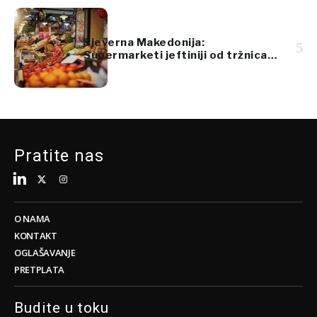
Sjeverna Makedonija:
5
Supermarketi jeftiniji od tržnica
za voće i povrće
Pratite nas
O NAMA
KONTAKT
OGLAŠAVANJE
PRETPLATA
Budite u toku