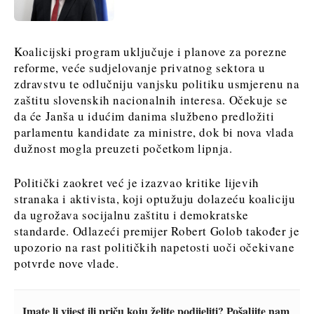
Discover
Discover
Koalicijski program uključuje i planove za porezne
Vijesti
Vijesti
reforme, veće sudjelovanje privatnog sektora u
Događanja
Događanja
zdravstvu te odlučniju vanjsku politiku usmjerenu na
Kultura
Kultura
zaštitu slovenskih nacionalnih interesa. Očekuje se
Sport
Sport
da će Janša u idućim danima službeno predložiti
Lifestyle
Lifestyle
parlamentu kandidate za ministre, dok bi nova vlada
Putovanja
Putovanja
dužnost mogla preuzeti početkom lipnja.
Hrana
Hrana
& piće
&
Politički zaokret već je izazvao kritike lijevih
piće
stranaka i aktivista, koji optužuju dolazeću koaliciju
da ugrožava socijalnu zaštitu i demokratske
Western
O nama
Kontakt
Oglašavanje
Pretplata
standarde. Odlazeći premijer Robert Golob također je
Balkans
upozorio na rast političkih napetosti uoči očekivane
2030
potvrde nove vlade.
O nama
Kontakt
Oglašavanje
Pretplata
Imate li vijest ili priču koju želite podijeliti? Pošaljite nam