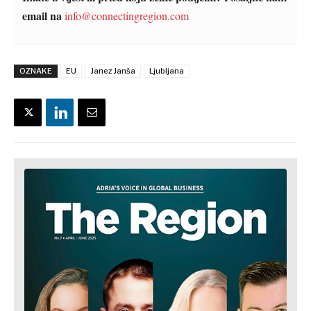
email na
info@connectingregion.com
OZNAKE
EU
Janez Janša
Ljubljana