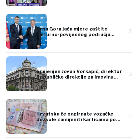
Crna Gora jača mjere zaštite
2
kulturno-povijesnog područja
Kotora
Smijenjen Jovan Vorkapić, direktor
3
Republičke direkcije za imovinu
Srbije
Hrvatska će papirnate vozačke
4
dozvole zamijeniti karticama po
standardima EU