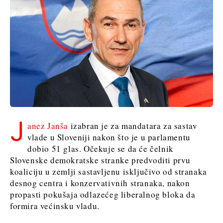
Sjeverna
Slovenija
Makedonija
Srbija
Slovenija
Business &
Economy
Business &
Economy
Poslovne
priče
Poslovne
Imenovanja
J
anez Janša
izabran je za mandatara za sastav
priče
Poljoprivreda
vlade u Sloveniji nakon što je u parlamentu
Imenovanja
Industrija
dobio 51 glas. Očekuje se da će čelnik
Poljoprivreda
Građevinarstvo
Slovenske demokratske stranke predvoditi prvu
Industrija
Energetika
koaliciju u zemlji sastavljenu isključivo od stranaka
Građevinarstvo
Okoliš
desnog centra i konzervativnih stranaka, nakon
Energetika
Financije
propasti pokušaja odlazećeg liberalnog bloka da
Okoliš
FMCG
formira većinsku vladu.
Financije
Znanost