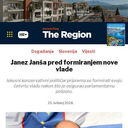
HR
Search The Region
SEARCH
Događanja
Slovenija
Vijesti
Janez Janša pred formiranjem nove
Markets
vlade
Markets
Albanija
Iskusni konzervativni političar priprema se formirati svoju
četvrtu vladu nakon što je osigurao parlamentarnu
BiH
potporu.
Hrvatska
Albanija
Kosovo*
BiH
25. svibanj 2026.
Crna Gora
Hrvatska
Sjeverna
Kosovo*
Makedonija
Crna Gora
Srbija