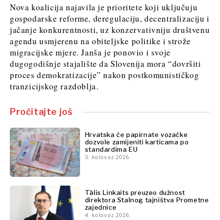
FMCG
Rudarstvo
Nova koalicija najavila je prioritete koji uključuju
Znanost
Maloprodaja
gospodarske reforme, deregulaciju, decentralizaciju i
Rudarstvo
Održivost
jačanje konkurentnosti, uz konzervativniju društvenu
Maloprodaja
Tehnologija
agendu usmjerenu na obiteljske politike i strože
Održivost
Telekom
migracijske mjere. Janša je ponovio i svoje
Tehnologija
Turizam
dugogodišnje stajalište da Slovenija mora “dovršiti
Telekom
Prijevoz
proces demokratizacije” nakon postkomunističkog
Turizam
tranzicijskog razdoblja.
Trgovina
Prijevoz
Trgovina
Pročitajte još
Insights
Hrvatska će papirnate vozačke
Insights
dozvole zamijeniti karticama po
standardima EU
Intervju
5. kolovoz 2026.
Mišljenje
Intervju
Svijet
Mišljenje
Analiza
Svijet
Tālis Linkaits preuzeo dužnost
direktora Stalnog tajništva Prometne
Analiza
zajednice
4. kolovoz 2026.