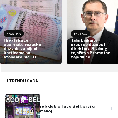
HRVATSKA
PRIJEVOZ
Hrvatska će
Tālis Linkaits
papirnate vozačke
preuzeo dužnost
dozvole zamijeniti
direktora Stalnog
karticama po
tajništva Prometne
standardima EU
zajednice
U TRENDU SADA
Zagreb dobio Taco Bell, prvi u
1
Hrvatskoj