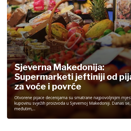
Sjeverna Makedonija:
Supermarketi jeftiniji od pi
za voće i povrće
Otvorene pijace decenijama su smatrane najpovoljnijim mje
kupovinu svježih proizvoda u Sjevernoj Makedoniji. Danas se,
međutim,...