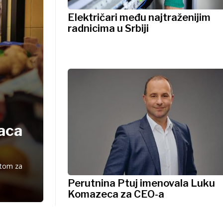
Električari među najtraženijim
radnicima u Srbiji
jaca
stom za
Perutnina Ptuj imenovala Luku
Komazeca za CEO-a