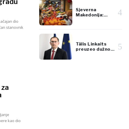
ogradu
standardima EU
Sjeverna
4
Makedonija:
Supermarketi
načajan dio
jeftiniji od pijaca
čan stanovnik
za voće i povrće
Tālis Linkaits
5
preuzeo dužnost
direktora
Stalnog
sekretarijata
Transportne
zajednice
 za
a
ljanje
pere kao dio