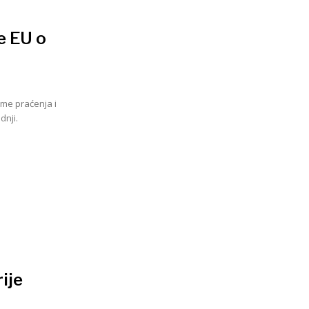
e EU o
me praćenja i
dnji.
ije