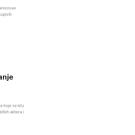
ganizovao
kupivši
anje
e koje se tiču
ičkih aktera i