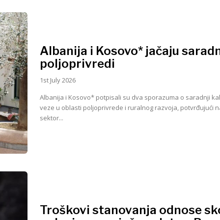
Albanija i Kosovo* jačaju saradn
poljoprivredi
1st July 2026
Albanija i Kosovo* potpisali su dva sporazuma o saradnji kak
veze u oblasti poljoprivrede i ruralnog razvoja, potvrđujući 
sektor...
Troškovi stanovanja odnose sk