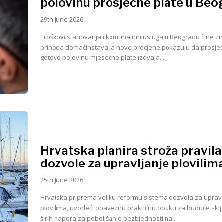
polovinu prosječne plate u Be
29th June 2026
Troškovi stanovanja i komunalnih usluga u Beogradu čine z
prihoda domaćinstava, a nove procjene pokazuju da prosje
gotovo polovinu mjesečne plate izdvaja...
Hrvatska planira stroža pravila
dozvole za upravljanje plovilim
25th June 2026
Hrvatska priprema veliku reformu sistema dozvola za uprav
plovilima, uvodeći obaveznu praktičnu obuku za buduće ski
širih napora za poboljšanje bezbjednosti na...