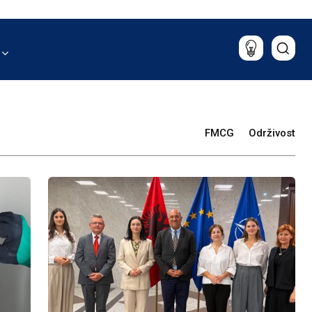
rugli sto
O kulturi
zin
Sport
et
aliza
Lifestyle
Putovanja
Hrana i piće
Magazin
FMCG
Održivost