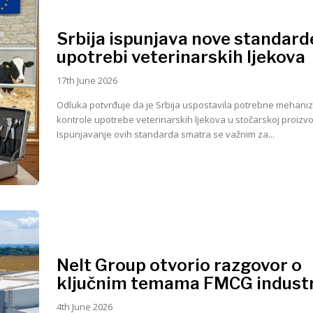
Srbija ispunjava nove standard
upotrebi veterinarskih ljekova
17th June 2026
Odluka potvrđuje da je Srbija uspostavila potrebne mehaniz
kontrole upotrebe veterinarskih ljekova u stočarskoj proizvo
Ispunjavanje ovih standarda smatra se važnim za...
Nelt Group otvorio razgovor o
ključnim temama FMCG industr
4th June 2026