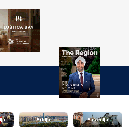
ažite
Western
PRETRAGA
Balkans 2030
ti
đaji
nalize
Istraži
turi
t
style
tervju
Vijesti
utovanja
ija
Srbija
Slovenija
ljenje
Događaji
ana i piće