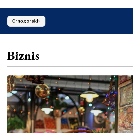
Hrvatska
Poljoprivred
Životna
Srbija
Kosovo*
Industrijalci
sredina
Slovenija
Građevinars
Finansije
Crna Gora
Crnogorski
Energija
FMCG
Sjeverna Makedonija
Životna sred
Srbija
Finansije
Slovenija
FMCG
Biznis