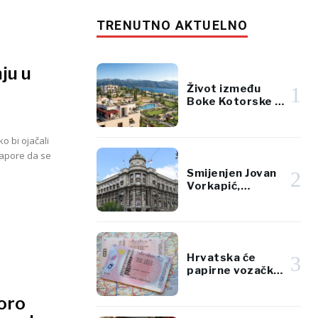
TRENUTNO AKTUELNO
ju u
Život između
1
Boke Kotorske i
Jadrana
o bi ojačali
napore da se
Smijenjen Jovan
2
Vorkapić,
direktor
Republičke
direkcije za
imovinu Srbije
Hrvatska će
3
papirne vozačke
dozvole
zamijeniti
oro
karticama po