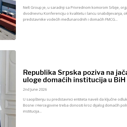
Nelt Group je, u saradnji sa Privrednom komorom Srbije, or
dvodnevnu Konferenciju o kvalitetu i lancu snabdijevanja, o
predstavnike vodećih međunarodnih i domaćih FMCG...
Republika Srpska poziva na jač
uloge domaćih institucija u BiH
2nd June 2026
U saopštenju su predstavnici entiteta naveli da ključne odluk
Bosne i Hercegovine treba donositi kroz dijalog domaćih polit
institucija...