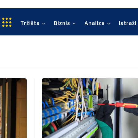
a
Maloprodaja
Ok
Prevoz
Maga
Održivost
Trgovina
Sv
tvo
Tehnologija
An
Tržišta
Biznis
Analize
Istraži
Telekomunikacije
ina
Turizam
O nama
Kontakt
Oglašavanje
Pretplata
Prevoz
Trgovina
O nama
Kontakt
Oglašavanje
Pretplata