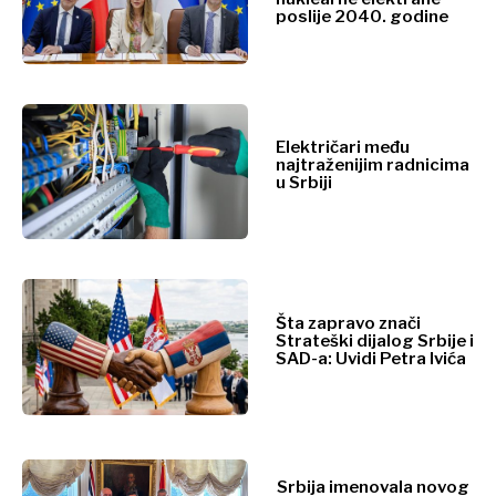
Nauka
poslije 2040. godine
Životna
Rudarstvo
sredina
Maloprodaja
Finansije
Održivost
FMCG
Tehnologija
Nauka
Telekomunikacije
Električari među
Rudarstvo
najtraženijim radnicima
Turizam
Maloprodaja
u Srbiji
Prevoz
Održivost
Trgovina
Tehnologija
Telekomunikacije
Turizam
Analize
Prevoz
Šta zapravo znači
Trgovina
Strateški dijalog Srbije i
SAD-a: Uvidi Petra Ivića
Intervju
Mišljenje
Analize
Okrugli
sto
Intervju
Svet
Srbija imenovala novog