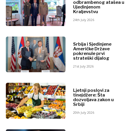
Mišljenje
Analiza
odbrambenog atašea u
Ujedinjenom
Okrugli
Kraljevstvu
sto
24th July 2026
Svet
Istražite
Analiza
Vijesti
Srbija i Sjedinjene
Istraži
Američke Države
Događaji
pokrenule prvi
O kulturi
strateški dijalog
Sport
Vijesti
21st July 2026
Lifestyle
Događaji
Putovanja
O
Hrana i
kulturi
Ljetnji poslovi za
piće
Sport
tinejdžere: Šta
Magazin
dozvoljava zakon u
Lifestyle
Srbiji
Putovanja
20th July 2026
Hrana
i piće
Western
Magazin
Balkans