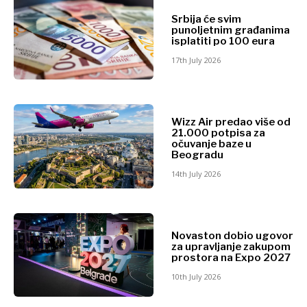
2030
Srbija će svim
O nama
Kontakt
Oglašavanje
Pretplata
punoljetnim građanima
O nama
Kontakt
Oglašavanje
Pretplata
isplatiti po 100 eura
17th July 2026
Wizz Air predao više od
21.000 potpisa za
očuvanje baze u
Beogradu
14th July 2026
Novaston dobio ugovor
za upravljanje zakupom
prostora na Expo 2027
10th July 2026