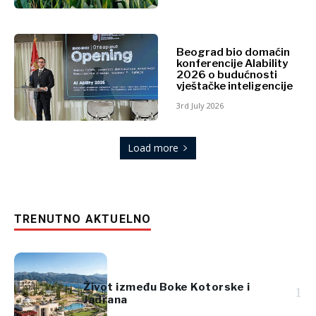
Beograd bio domaćin
konferencije AIability
2026 o budućnosti
vještačke inteligencije
3rd July 2026
Load more
TRENUTNO AKTUELNO
Život između Boke Kotorske i
1
Jadrana