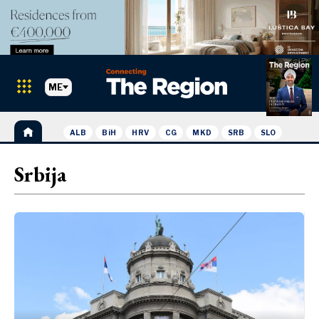
ME
ALB
BiH
HRV
CG
MKD
SRB
SLO
Tržišta
Pretraži Region
Srbija
PRETRAGA
Albanija
BiH
Hrvatska
Tržišta
Kosovo*
Crna Gora
Albanija
Sjeverna
BiH
Makedonija
Hrvatska