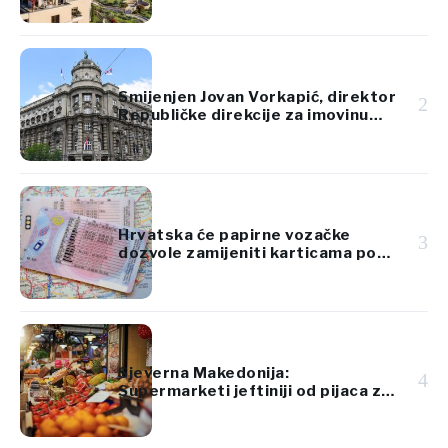
Smijenjen Jovan Vorkapić, direktor
2
Republičke direkcije za imovinu
Srbije
Hrvatska će papirne vozačke
3
dozvole zamijeniti karticama po
standardima EU
Sjeverna Makedonija:
4
Supermarketi jeftiniji od pijaca za
voće i povrće