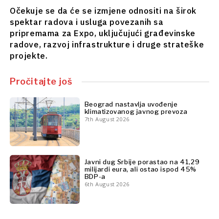
Finansije
Nauka
Očekuje se da će se izmjene odnositi na širok
FMCG
Rudarstvo
spektar radova i usluga povezanih sa
Nauka
Maloprodaja
pripremama za Expo, uključujući građevinske
Rudarstvo
Održivost
radove, razvoj infrastrukture i druge strateške
Maloprodaja
Tehnologija
projekte.
Održivost
Telekomunikacije
Tehnologija
Turizam
Pročitajte još
Telekomunikacije
Prevoz
Turizam
Trgovina
Beograd nastavlja uvođenje
Prevoz
klimatizovanog javnog prevoza
7th August 2026
Trgovina
Analize
Analize
Javni dug Srbije porastao na 41,29
Intervju
milijardi eura, ali ostao ispod 45%
BDP-a
Mišljenje
Intervju
6th August 2026
Okrugli
Mišljenje
sto
Okrugli
Svet
sto