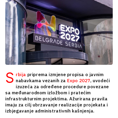
Srbija
Sjeverna
Slovenija
Makedonija
Srbija
Slovenija
Biznis i
ekonomija
Biznis i
ekonomija
Poslovne
priče
Poslovne
Imenovanja
priče
Poljoprivreda
S
rbija
priprema izmjene propisa o javnim
Imenovanja
Industrijalci
nabavkama vezanih za
Expo 2027
, uvodeći
Poljoprivreda
Građevinarstvo
izuzeća za određene procedure povezane
Industrijalci
Energija
sa međunarodnom izložbom i pratećim
Građevinarstvo
Životna
infrastrukturnim projektima. Ažurirana pravila
Energija
sredina
imaju za cilj ubrzavanje realizacije projekata i
Životna
Finansije
izbjegavanje administrativnih kašnjenja.
sredina
FMCG