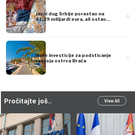
Javni dug Srbije porastao na
4
41,29 milijardi eura, ali ostao
ispod 45% BDP-a
Nove investicije za podsticanje
5
razvoja ostrva Brača
Pročitajte još..
View All