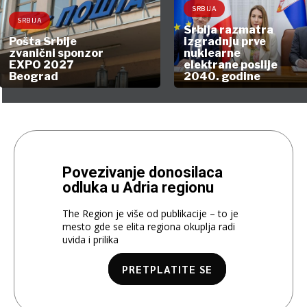
SRBIJA
SRBIJA
Srbija razmatra
Pošta Srbije
izgradnju prve
zvanični sponzor
nuklearne
EXPO 2027
elektrane poslije
Beograd
2040. godine
Povezivanje donosilaca
odluka u Adria regionu
The Region je više od publikacije – to je
mesto gde se elita regiona okuplja radi
uvida i prilika
PRETPLATITE SE