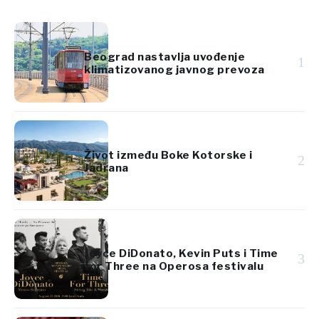
Beograd nastavlja uvođenje
1
klimatizovanog javnog prevoza
Život između Boke Kotorske i
2
Jadrana
Joyce DiDonato, Kevin Puts i Time
3
for Three na Operosa festivalu