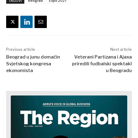
Balkans
TAGOVI
Beograd
Expo 2027
2030
O nama
Kontakt
Oglašavanje
Pretplata
Previous article
Next article
Beograd u junu domaćin
Veterani Partizana i Ajaxa
Svjetskog kongresa
priredili fudbalski spektakl
ekonomista
u Beogradu