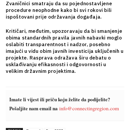
Zvaničnici smatraju da su pojednostavljene
Analiza
Svet
procedure neophodne kako bi svi rokovi bili
Analiza
ispoštovani prije održavanja događaja.
Istražite
Istraži
Kritičari, međutim, upozoravaju da bi smanjenje
obima standardnih pravila javnih nabavki moglo
oslabiti transparentnost i nadzor, posebno
Vijesti
Vijesti
imajući u vidu obim javnih investicija uključenih u
Događaji
Događaji
projekte. Rasprava odražava širu debatu o
O kulturi
O
usklađivanju efikasnosti i odgovornosti u
Sport
kulturi
velikim državnim projektima.
Lifestyle
Sport
Putovanja
Lifestyle
Hrana i
Putovanja
piće
Hrana
Imate li vijest ili priču koju želite da podijelite?
Magazin
i piće
Pošaljite nam email na
info@connectingregion.com
Magazin
Western
Subscribe