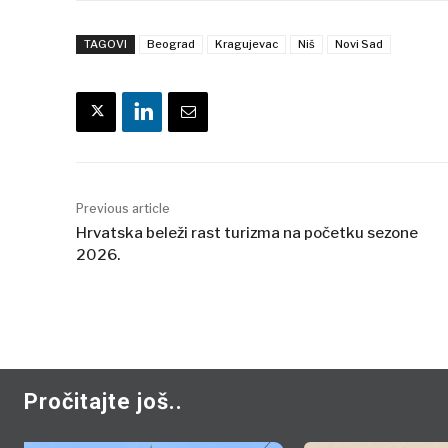
TAGOVI
Beograd
Kragujevac
Niš
Novi Sad
Previous article
Hrvatska beleži rast turizma na početku sezone
2026.
Pročitajte još..