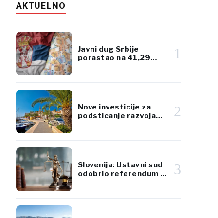
AKTUELNO
Javni dug Srbije
1
porastao na 41,29
milijardi evra, ali ostao
ispod 45% BDP-a
Nove investicije za
2
podsticanje razvoja
ostrva Brača
Slovenija: Ustavni sud
3
odobrio referendum o
poreskoj reformi