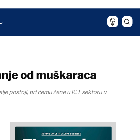
Sport
aliza
Lifestyle
Putovanja
Hrana & piće
manje od muškaraca
lje postoji, pri čemu žene u ICT sektoru u