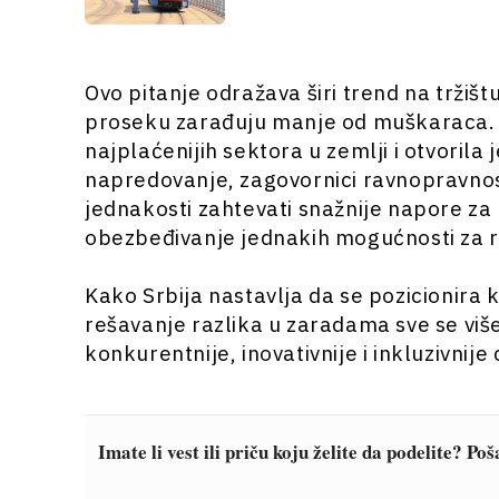
Ovo pitanje odražava širi trend na tržišt
proseku zarađuju manje od muškaraca. I
najplaćenijih sektora u zemlji i otvoril
napredovanje, zagovornici ravnopravnos
jednakosti zahtevati snažnije napore za 
obezbeđivanje jednakih mogućnosti za ra
Kako Srbija nastavlja da se pozicionira 
rešavanje razlika u zaradama sve se više
konkurentnije, inovativnije i inkluzivnije
Imate li vest ili priču koju želite da podelite? Po