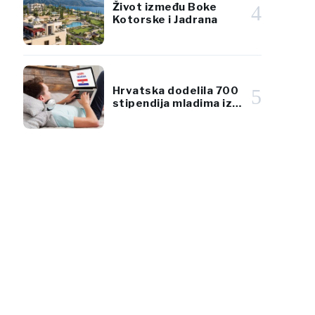
Život između Boke
4
Kotorske i Jadrana
Hrvatska dodelila 700
5
stipendija mladima iz
dijaspore za učenje
hrvatskog jezika