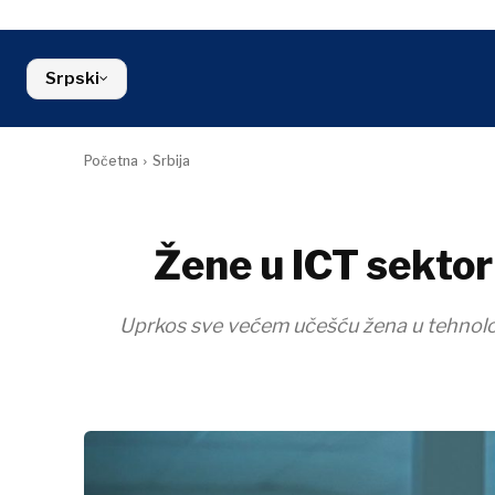
Kosovo*
Industrija
sredina
Slovenija
Građevinars
Finansije
Crna Gora
Energija
FMCG
Severna Makedonija
Srpski
Životna sred
Srbija
Finansije
Slovenija
FMCG
Početna
Srbija
Žene u ICT sektor
Uprkos sve većem učešću žena u tehnološko