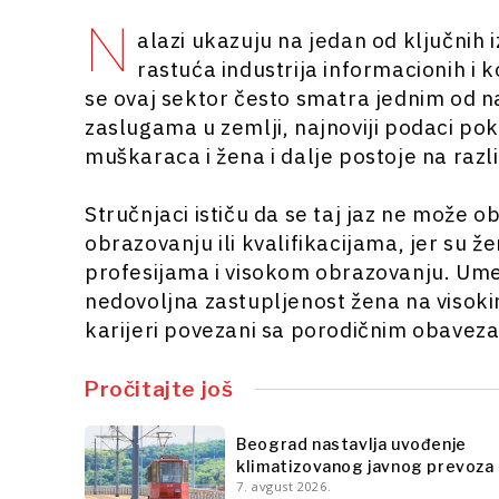
N
alazi ukazuju na jedan od ključnih
rastuća industrija informacionih i
se ovaj sektor često smatra jednim od na
zaslugama u zemlji, najnoviji podaci po
muškaraca i žena i dalje postoje na razli
Stručnjaci ističu da se taj jaz ne može ob
obrazovanju ili kvalifikacijama, jer su ž
profesijama i visokom obrazovanju. Umes
nedovoljna zastupljenost žena na visok
karijeri povezani sa porodičnim obavezam
Pročitajte još
Beograd nastavlja uvođenje
klimatizovanog javnog prevoza
7. avgust 2026.