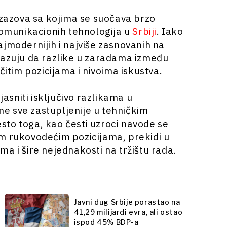
 izazova sa kojima se suočava brzo
 komunikacionih tehnologija u
Srbiji
. Iako
jmodernijih i najviše zasnovanih na
kazuju da razlike u zaradama između
čitim pozicijama i nivoima iskustva.
jasniti isključivo razlikama u
ene sve zastupljenije u tehničkim
to toga, kao česti uzroci navode se
im rukovodećim pozicijama, prekidi u
a i šire nejednakosti na tržištu rada.
Javni dug Srbije porastao na
41,29 milijardi evra, ali ostao
ispod 45% BDP-a