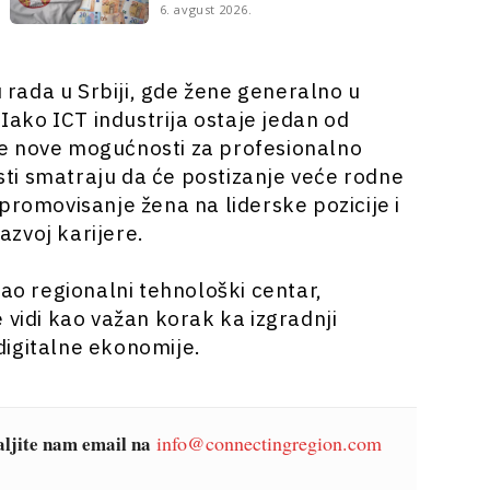
6. avgust 2026.
u rada u Srbiji, gde žene generalno u
ako ICT industrija ostaje jedan od
a je nove mogućnosti za profesionalno
ti smatraju da će postizanje veće rodne
promovisanje žena na liderske pozicije i
zvoj karijere.
kao regionalni tehnološki centar,
 vidi kao važan korak ka izgradnji
 digitalne ekonomije.
šaljite nam email na
info@connectingregion.com