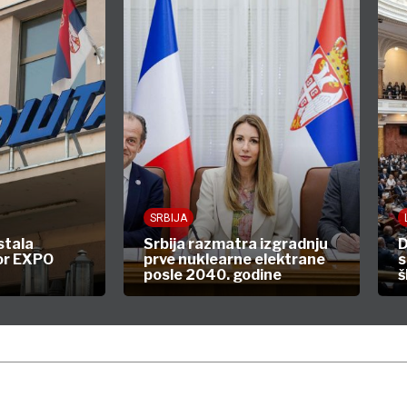
SRBIJA
stala
Srbija razmatra izgradnju
D
or EXPO
prve nuklearne elektrane
s
posle 2040. godine
š