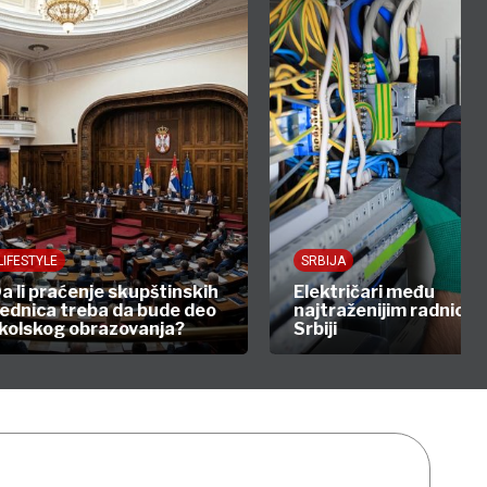
LIFESTYLE
SRBIJA
a li praćenje skupštinskih
Električari među
ednica treba da bude deo
najtraženijim radnicim
kolskog obrazovanja?
Srbiji