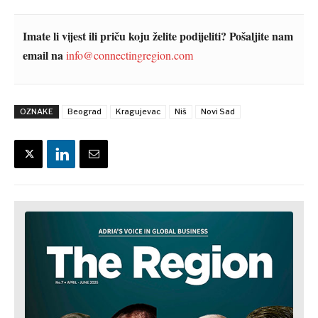
Imate li vijest ili priču koju želite podijeliti? Pošaljite nam
email na
info@connectingregion.com
OZNAKE
Beograd
Kragujevac
Niš
Novi Sad