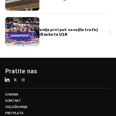
Slovenija prvi put osvojila trofej
5
EuroBasketa U18
Pratite nas
O NAMA
KONTAKT
OGLAŠAVANJE
PRETPLATA