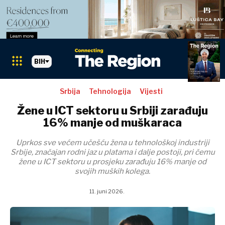
BIH
Srbija
Tehnologija
Vijesti
Žene u ICT sektoru u Srbiji zarađuju
16% manje od muškaraca
Uprkos sve većem učešću žena u tehnološkoj industriji
Srbije, značajan rodni jaz u platama i dalje postoji, pri čemu
žene u ICT sektoru u prosjeku zarađuju 16% manje od
svojih muških kolega.
11. juni 2026.