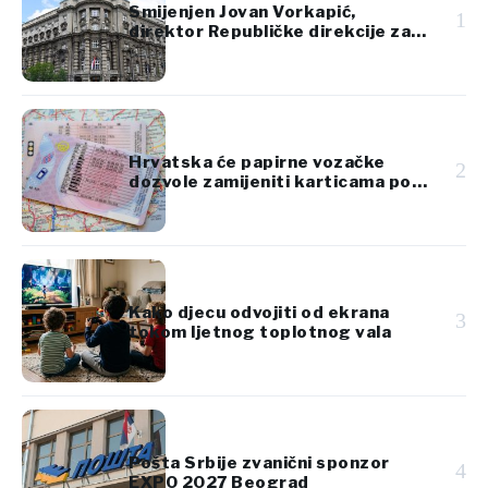
Smijenjen Jovan Vorkapić,
1
direktor Republičke direkcije za
imovinu Srbije
Hrvatska će papirne vozačke
2
dozvole zamijeniti karticama po
standardima EU
Kako djecu odvojiti od ekrana
3
tokom ljetnog toplotnog vala
Pošta Srbije zvanični sponzor
4
EXPO 2027 Beograd