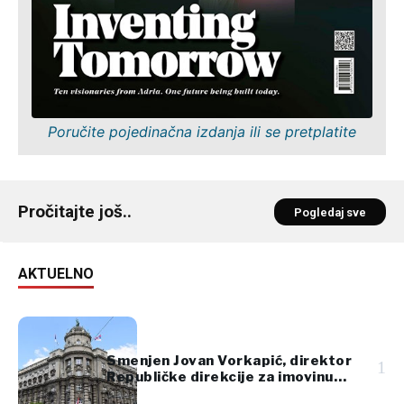
Poručite pojedinačna izdanja ili se pretplatite
Pročitajte još..
Pogledaj sve
AKTUELNO
Smenjen Jovan Vorkapić, direktor
1
Republičke direkcije za imovinu
Srbije