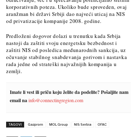
korporativnih poteza. Ukoliko bude sproveden, ovaj
aranžman bi državi Srbiji dao najveći uticaj na NIS
od privatizacije kompanije 2008. godine.
Predloženi dogovor dolazi u trenutku kada Srbija
nastoji da zaštiti svoju energetsku bezbednost i
zaštiti NIS od posledica međunarodnih sankcija, uz
očuvanje stabilnog snabdevanja gorivom i nastavka
rada jedne od strateški najvažnijih kompanija u
zemlji.
Imate li vest ili priču koju želite da podelite? Pošaljite nam
email na
info@connectingregion.com
TAGOVI
Gazprom
MOL Group
NIS Serbia
OFAC