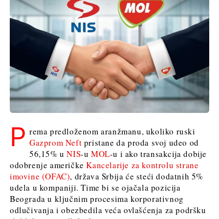
P
rema predloženom aranžmanu, ukoliko ruski
Gazprom Neft
pristane da proda svoj udeo od
56,15% u
NIS
-u
MOL
-u i ako transakcija dobije
odobrenje američke
Kancelarije za kontrolu strane
imovine (OFAC)
, država Srbija će steći dodatnih 5%
udela u kompaniji. Time bi se ojačala pozicija
Beograda u ključnim procesima korporativnog
odlučivanja i obezbedila veća ovlašćenja za podršku