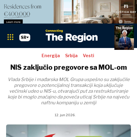
SR
Energija
Srbija
Vesti
NIS zaključio pregovore sa MOL-om
Vlada Srbije i mađarska MOL Grupa uspešno su zaključile
pregovore o potencijalnoj transakciji koja uključuje
većinski udeo u NIS-u, otvarajući put za restrukturiranje
koje bi moglo značajno da poveća uticaj Srbije na najveću
naftnu kompaniju u zemlji
12. jun 2026.