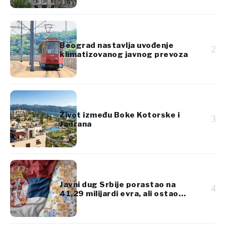
Beograd nastavlja uvođenje
2
klimatizovanog javnog prevoza
Život između Boke Kotorske i
3
Jadrana
Javni dug Srbije porastao na
4
41,29 milijardi evra, ali ostao
ispod 45% BDP-a