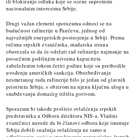
ili blokiranje odluka koje se ocene suprotnim
nacionalnim interesima Srbije.
Drugi važan element sporazuma odnosi se na
budućnost rafinerije u Pančevu, jednog od
najvažnijih energetskih postrojenja u Srbiji. Prema
rečima srpskih zvaničnika, mađarska strana
obavezala se da će održati rad rafinerije najmanje na
prosečnim godišnjim nivoima kapaciteta
zabeleženim tokom četiri godine koje su prethodile
uvođenju američkih sankcija. Obezbeđivanje
nesmetanog rada rafinerije bilo je jedan od glavnih
prioriteta Srbije, s obzirom na njenu ključnu ulogu u
snabdevanju domaćeg tržišta gorivom.
Sporazum bi takođe proširio ovlašćenja srpskih
predstavnika u Odboru direktora NIS-a. Vladini
zvaničnici navode da bi članovi odbora koje imenuje
Srbija dobili snažnija ovlašćenja ne samo u
odlučivanju, već i u sprečavanju potencijalno štetnih