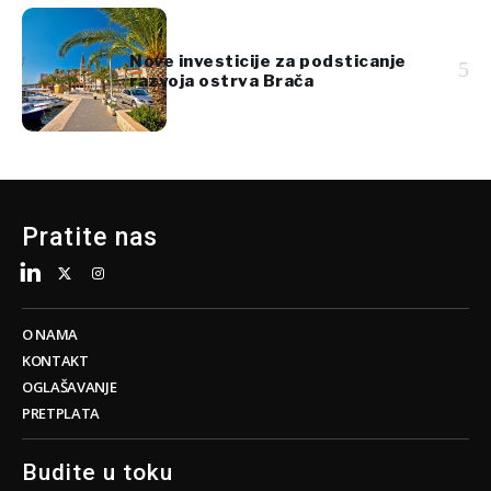
Nove investicije za podsticanje
5
razvoja ostrva Brača
Pratite nas
O NAMA
KONTAKT
OGLAŠAVANJE
PRETPLATA
Budite u toku