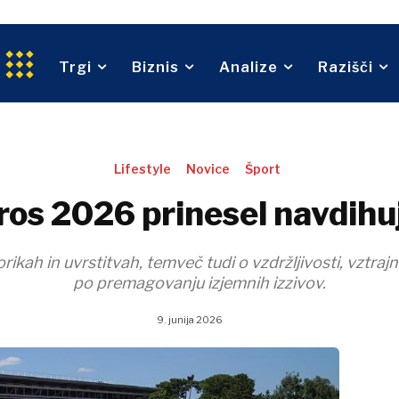
Transport
pi
nce
Telekom
Trgovina
G
Trajnost
beništvo
Transport
Trgi
Biznis
Analize
Razišči
O nas
Oglaševanje
Kontakt
Naročnina
privreda
Trgovina
Lifestyle
Novice
Šport
ros 2026 prinesel navdihu
O nas
Oglaševanje
Kontakt
Naročnina
orikah in uvrstitvah, temveč tudi o vzdržljivosti, vztra
po premagovanju izjemnih izzivov.
9. junija 2026