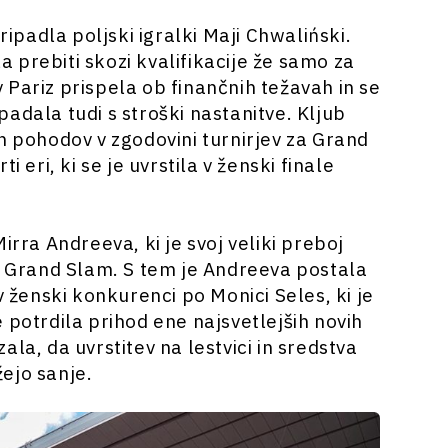
ripadla poljski igralki Maji Chwaliński.
la prebiti skozi kvalifikacije že samo za
Pariz prispela ob finančnih težavah in se
adala tudi s stroški nastanitve. Kljub
h pohodov v zgodovini turnirjev za Grand
 eri, ki se je uvrstila v ženski finale
irra Andreeva, ki je svoj veliki preboj
za Grand Slam. S tem je Andreeva postala
ženski konkurenci po Monici Seles, ki je
 potrdila prihod ene najsvetlejših novih
la, da uvrstitev na lestvici in sredstva
ejo sanje.