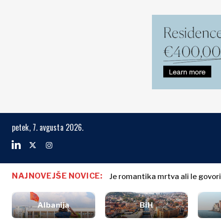
Trgi
Posel in gosp
Preišči The Region
petek, 7. avgusta 2026.
Albanija
Poslovne
BiH
zgodbe
Trgi
Hrvaška
Imenovanja
Kosovo*
Poljoprivreda
NAJNOVEJŠE NOVICE:
Je romantika mrtva ali le govori dr
Modrić in Džeko podprla 920 mi
Industrija
Črna Gora
Biz St
Gradbeništvo
Severna
Albanija
Albanija
BiH
Energija
BiH
Makedonija
Energ