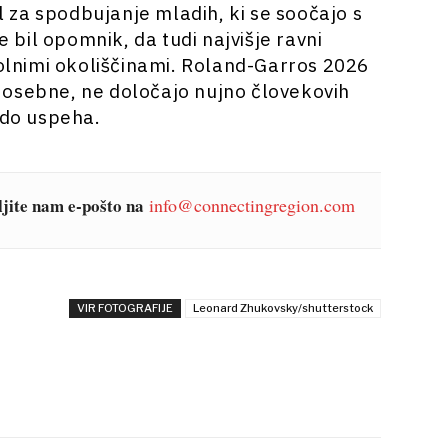
za spodbujanje mladih, ki se soočajo s
e bil opomnik, da tudi najvišje ravni
polnimi okoliščinami. Roland-Garros 2026
li osebne, ne določajo nujno človekovih
 do uspeha.
šljite nam e-pošto na
info@connectingregion.com
VIR FOTOGRAFIJE
Leonard Zhukovsky/shutterstock