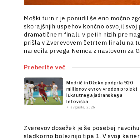
Moški turnir je ponudil še eno močno zg
skorajšnjih uspehov končno osvojil svoj 
dramatičnem finalu v petih nizih premaga
prišla v Zverevovem četrtem finalu na tur
naredila prvega Nemca z naslovom za G
Preberite več
Modrić in Džeko podprla 920
milijonov evrov vreden projekt
luksuznega jadranskega
letovišča
7. avgusta, 2026
Zverevov dosežek je še posebej navdihujo
sladkorno boleznijo tipa 1. V svoji karier