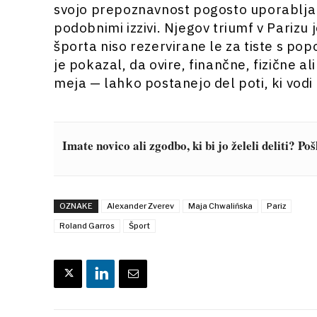
svojo prepoznavnost pogosto uporabljal 
podobnimi izzivi. Njegov triumf v Parizu j
športa niso rezervirane le za tiste s po
je pokazal, da ovire, finančne, fizične a
meja — lahko postanejo del poti, ki vodi
Imate novico ali zgodbo, ki bi jo želeli deliti? Po
OZNAKE
Alexander Zverev
Maja Chwalińska
Pariz
Roland Garros
Šport