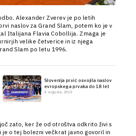
odbo. Alexander Zverev je po letih
prvi naslov za Grand Slam, potem ko je v
l Italijana Flavia Cobollija. Zmaga je
nirjih velike četverice in iz njega
rand Slam po letu 1996.
Slovenija prvič osvojila naslov
evropskega prvaka do 18 let
4. avgusta, 2026
č zato, ker že od otroštva odkrito živi s
i je o tej bolezni večkrat javno govoril in