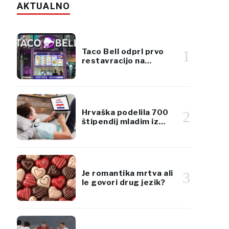
AKTUALNO
Taco Bell odprl prvo
1
restavracijo na
Hrvaškem z vstopom v
Zagreb
Hrvaška podelila 700
2
štipendij mladim iz
diaspore za učenje
hrvaščine
Je romantika mrtva ali
3
le govori drug jezik?