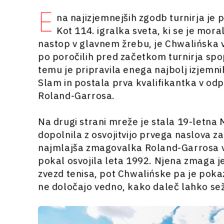
E
na najizjemnejših zgodb turnirja je p
Kot 114. igralka sveta, ki se je mora
nastop v glavnem žrebu, je Chwalińska v 
po poročilih pred začetkom turnirja spop
temu je pripravila enega najbolj izjemni
Slam in postala prva kvalifikantka v odprti
Roland-Garrosa.
Na drugi strani mreže je stala 19-letna M
dopolnila z osvojitvijo prvega naslova 
najmlajša zmagovalka Roland-Garrosa v 
pokal osvojila leta 1992. Njena zmaga je
zvezd tenisa, pot Chwalińske pa je pokaza
ne določajo vedno, kako daleč lahko sež