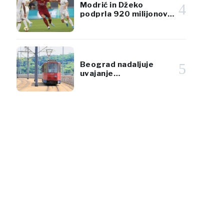
Modrić in Džeko
4
podprla 920 milijonov
evrov vreden projekt
luksuznega
jadranskega letovišča
Beograd nadaljuje
5
uvajanje
klimatiziranega
javnega prevoza