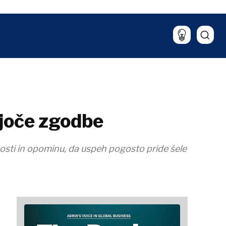
jača
Intervju
Kultura
Mnenje
Znanost
Imenovanja
Tehnologija
Okolje
Hrana & pijača
Šport
Lifestyle
joče zgodbe
jnosti in opominu, da uspeh pogosto pride šele