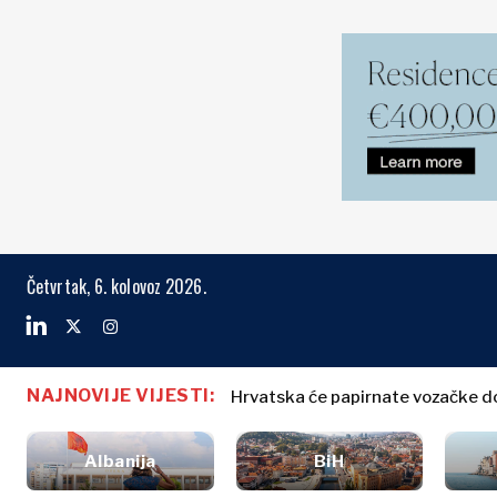
Tržišta
Biznis i eko
Pretraži The Region
Četvrtak, 6. kolovoz 2026.
Albanija
Poslovne
BiH
priče
Tržišta
Hrvatska
Imenovanja
Kosovo*
Poljoprivreda
NAJNOVIJE VIJESTI:
Hrvatska će papirnate vozačke dozv
Sjeverna Makedonija: Supermarketi
Industrija
Crna Gora
Albanija
Poslovne pri
Građevinarstvo
Sjeverna
Albanija
BiH
BiH
Imenovanja
Energetika
Makedonija
Hrvatska
Poljoprivred