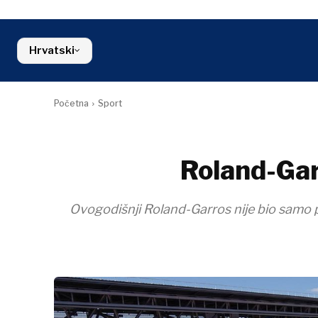
Okoliš
Srbija
Kosovo*
Industrija
Financije
Slovenija
Građevinars
FMCG
Crna Gora
Hrvatski
Energetika
Sjeverna Makedonija
Okoliš
Srbija
Financije
Slovenija
FMCG
Početna
Sport
Roland-Gar
Ovogodišnji Roland-Garros nije bio samo pri