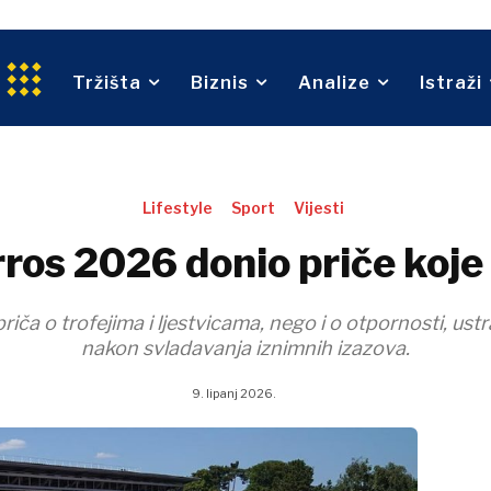
Prijevoz
Sv
p
Održivost
Trgovina
An
tvo
Tehnologija
Telekom
Tržišta
Biznis
Analize
Istraži
Turizam
O nama
Oglašavanje
Kontakt
Pretplata
Prijevoz
Trgovina
O nama
Oglašavanje
Kontakt
Lifestyle
Sport
Vijesti
Pretplata
ros 2026 donio priče koje
ča o trofejima i ljestvicama, nego i o otpornosti, ustr
nakon svladavanja iznimnih izazova.
9. lipanj 2026.