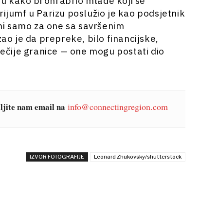
rmu kako bi ohrabrio mlade koji se
rijumf u Parizu poslužio je kao podsjetnik
rani samo za one sa savršenim
o je da prepreke, bilo financijske,
 nečije granice — one mogu postati dio
šaljite nam email na
info@connectingregion.com
IZVOR FOTOGRAFIJE
Leonard Zhukovsky/shutterstock