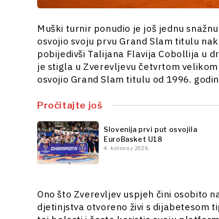
Muški turnir ponudio je još jednu snažn
osvojio svoju prvu Grand Slam titulu nak
pobijedivši Talijana Flavija Cobollija u
je stigla u Zverevljevu četvrtom velikom 
osvojio Grand Slam titulu od 1996. godin
Pročitajte još
Slovenija prvi put osvojila
EuroBasket U18
4. kolovoz 2026.
Ono što Zverevljev uspjeh čini osobito n
djetinjstva otvoreno živi s dijabetesom t