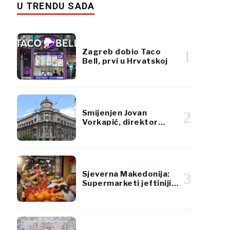
U TRENDU SADA
Zagreb dobio Taco
1
Bell, prvi u Hrvatskoj
Smijenjen Jovan
2
Vorkapić, direktor
Republičke direkcije za
imovinu Srbije
Sjeverna Makedonija:
3
Supermarketi jeftiniji
od tržnica za voće i
povrće