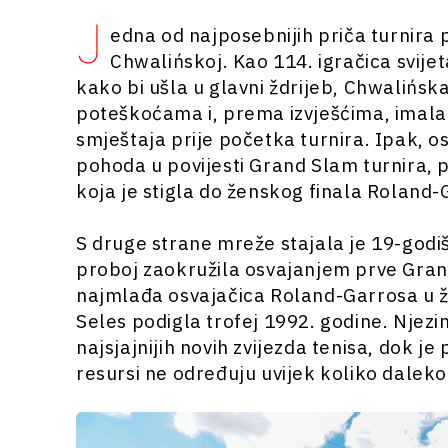
J
edna od najposebnijih priča turnira p
Chwalińskoj. Kao 114. igračica svijet
kako bi ušla u glavni ždrijeb, Chwalińska
poteškoćama i, prema izvješćima, imala
smještaja prije početka turnira. Ipak, os
pohoda u povijesti Grand Slam turnira, p
koja je stigla do ženskog finala Roland-
S druge strane mreže stajala je 19-godiš
proboj zaokružila osvajanjem prve Gran
najmlađa osvajačica Roland-Garrosa u ž
Seles podigla trofej 1992. godine. Njezi
najsjajnijih novih zvijezda tenisa, dok j
resursi ne određuju uvijek koliko daleko