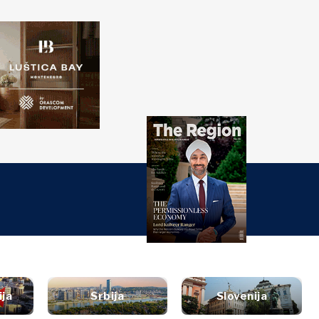
ažite
Western
PRETRAŽI
Balkans 2030
ti
đanja
nalize
Istraži
ura
t
style
tervju
Vijesti
utovanja
ija
Srbija
Slovenija
ljenje
Događanja
rana &
Kultura