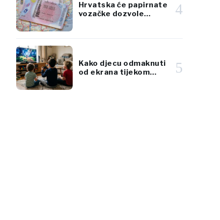
Hrvatska će papirnate
4
vozačke dozvole
zamijeniti karticama
po standardima EU
Kako djecu odmaknuti
5
od ekrana tijekom
ljetnog toplinskog vala