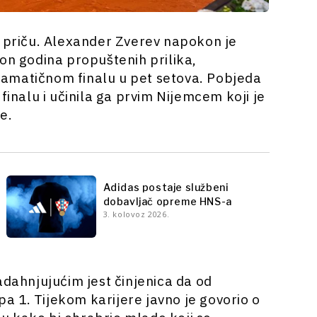
u priču. Alexander Zverev napokon je
on godina propuštenih prilika,
 dramatičnom finalu u pet setova. Pobjeda
finalu i učinila ga prvim Nijemcem koji je
e.
Adidas postaje službeni
dobavljač opreme HNS-a
3. kolovoz 2026.
adahnjujućim jest činjenica da od
ipa 1. Tijekom karijere javno je govorio o