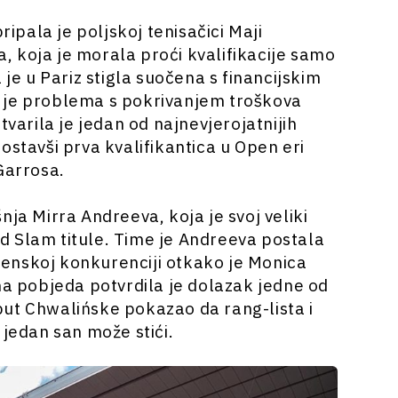
ripala je poljskoj tenisačici Maji
a, koja je morala proći kvalifikacije samo
 je u Pariz stigla suočena s financijskim
 je problema s pokrivanjem troškova
tvarila je jedan od najnevjerojatnijih
ostavši prva kvalifikantica u Open eri
Garrosa.
nja Mirra Andreeva, koja je svoj veliki
d Slam titule. Time je Andreeva postala
enskoj konkurenciji otkako je Monica
na pobjeda potvrdila je dolazak jedne od
e put Chwalińske pokazao da rang-lista i
 jedan san može stići.