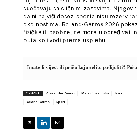
toj bolesti i često koristio svoju platfo
suočavaju sa sličnim izazovima. Njegov t
da ni najviši dosezi sporta nisu rezervi
okolnostima. Roland-Garros 2026 pokaza
fizičke ili osobne, ne moraju određivati
puta koji vodi prema uspjehu.
Imate li vijest ili priču koju želite podijeliti? Po
OZNAKE
Alexander Zverev
Maja Chwalińska
Pariz
Roland Garros
Sport