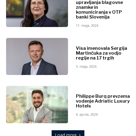
upravljanja blagovne
znamke in
komuniciranja v OTP
Novice
Odkrijte
banki Slovenija
Dogodki
11. maja, 2026
Kultura
Dogodki
Šport
Novice
Lifestyle
Visa imenovala Sergija
Kultura
Potovanja
Martinčuka za vodjo
regije na 17 trgih
Znanost
Hrana
Tehnologija
& pijača
5. maja, 2026
Okolje
Hrana
&
Western
pijača
Philippe Burq prevzema
Balkans
vodenje Adriatic Luxury
Šport
2030
Hotels
Lifestyle
6. aprila, 2026
O nas
Oglaševanje
Kontakt
Naročnina
O nas
Oglaševanje
Kontakt
Naročnina
Load more