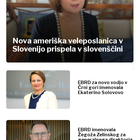
Kosovo*
Severna
Posel in
Makedonija
Slovenija
gospodarstvo
Srbija
Nova ameriška veleposlanica v
Slovenijo prispela v slovenščini
Poslovne
zgodbe
Posel in
Imenovanja
Poljoprivreda
gospodarstvo
Industrija
EBRD za novo vodjo v
Črni gori imenovala
Gradbeništvo
Ekaterino Solovovo
Biz
Energija
Stories
Okolje
Energija
Finance
Finance
FMCG
FMCG
Znanost
EBRD imenovala
Gradbeništvo
Žegoža Zelinskog za
Rudarstvo
generalnega direktorja