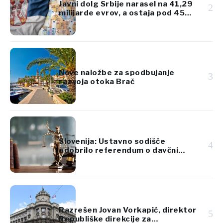
Javni dolg Srbije narasel na 41,29
2
milijarde evrov, a ostaja pod 45%
BDP
Nove naložbe za spodbujanje
3
razvoja otoka Brač
Slovenija: Ustavno sodišče
4
odobrilo referendum o davčni
reformi
Razrešen Jovan Vorkapić, direktor
5
Republiške direkcije za