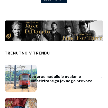
TRENUTNO V TRENDU
Beograd nadaljuje uvajanje
1
klimatiziranega javnega prevoza