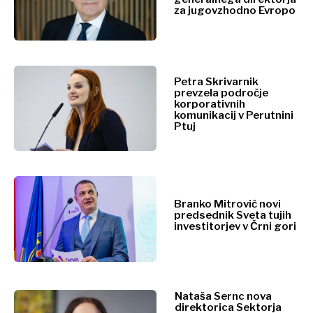
Poljoprivreda
Maloprodaja
za jugovzhodno Evropo
Trajnost
Tehnologija
Maloprodaja
Telekom
Rudarstvo
Turizem
Telekom
Petra Skrivarnik
Transport
Trajnost
prevzela področje
korporativnih
Trgovina
Transport
komunikacij v Perutnini
Trgovina
Ptuj
Analize
Analize
Intervju
Branko Mitrović novi
predsednik Sveta tujih
Mnenje
investitorjev v Črni gori
Svet
Svet
Analiza
Analiza
Intervju
Mnenje
Nataša Sernc nova
Imenovanja
Odkrijte
direktorica Sektorja