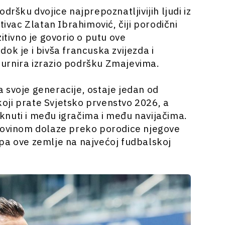
dršku dvojice najprepoznatljivijih ljudi iz
tivac Zlatan Ibrahimović, čiji porodični
itivno je govorio o putu ove
ok je i bivša francuska zvijezda i
urnira izrazio podršku Zmajevima.
 svoje generacije, ostaje jedan od
 koji prate Svjetsko prvenstvo 2026, a
knuti i među igračima i među navijačima.
egovinom dolaze preko porodice njegove
pa ove zemlje na najvećoj fudbalskoj