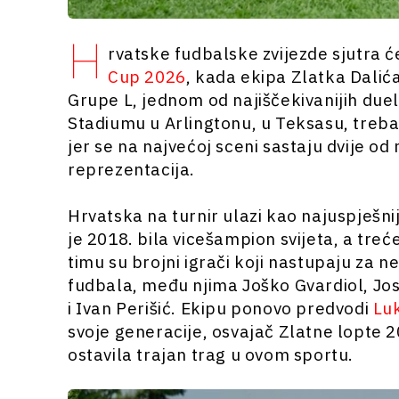
H
rvatske fudbalske zvijezde sjutra ć
Cup 2026
, kada ekipa Zlatka Dalić
Grupe L, jednom od najiščekivanijih du
Stadiumu u Arlingtonu, u Teksasu, trebal
jer se na najvećoj sceni sastaju dvije od
reprezentacija.
Hrvatska na turnir ulazi kao najuspješni
je 2018. bila vicešampion svijeta, a treć
timu su brojni igrači koji nastupaju za 
fudbala, među njima Joško Gvardiol, Jos
i Ivan Perišić. Ekipu ponovo predvodi
Lu
svoje generacije, osvajač Zlatne lopte 20
ostavila trajan trag u ovom sportu.