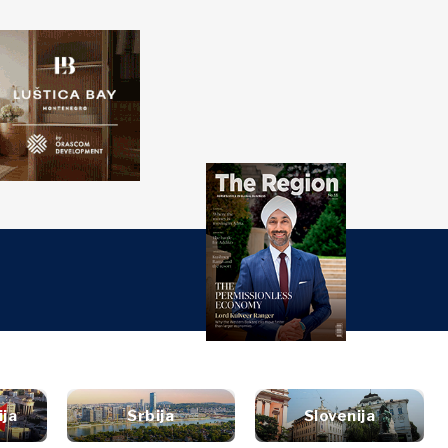
ažite
Western
PRETRAGA
Balkans 2030
ti
đaji
nalize
Istraži
turi
t
style
tervju
Vijesti
utovanja
ija
Srbija
Slovenija
ljenje
Događaji
ana i piće