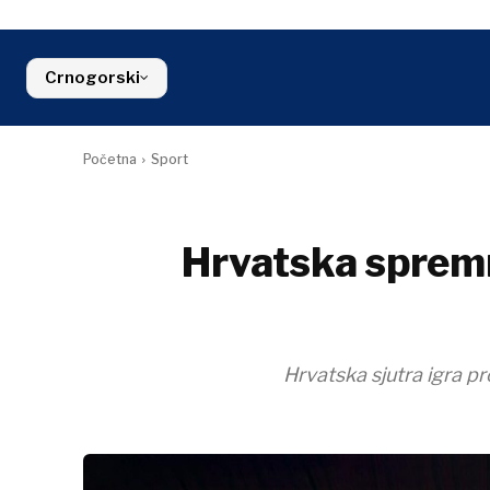
Hrvatska
Poljoprivred
Životna
Srbija
Kosovo*
Industrijalci
sredina
Slovenija
Građevinars
Finansije
Crna Gora
Crnogorski
Energija
FMCG
Sjeverna Makedonija
Životna sred
Srbija
Finansije
Slovenija
Početna
Sport
FMCG
Hrvatska spremn
Hrvatska sjutra igra 