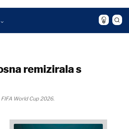
rugli sto
O kulturi
zin
Sport
et
aliza
Lifestyle
Putovanja
Hrana i piće
Magazin
sna remizirala s
a FIFA World Cup 2026.