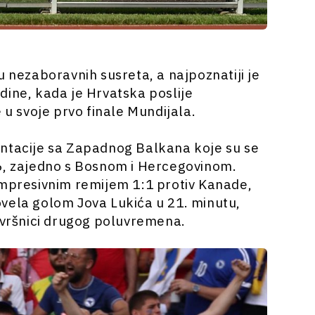
u nezaboravnih susreta, a najpoznatiji je
dine, kada je Hrvatska poslije
 u svoje prvo finale Mundijala.
entacije sa Zapadnog Balkana koje su se
26, zajedno s Bosnom i Hercegovinom.
impresivnim remijem 1:1 protiv Kanade,
vela golom Jova Lukića u 21. minutu,
završnici drugog poluvremena.