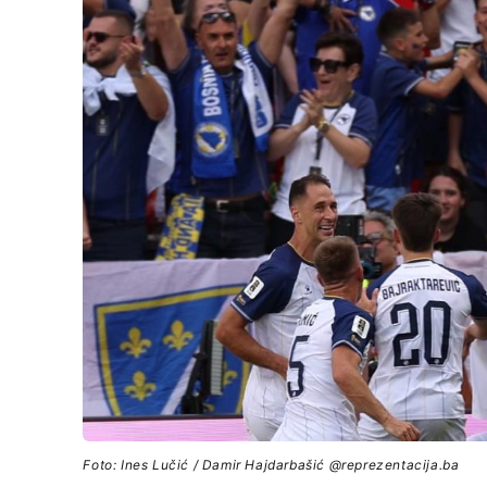
Foto: Ines Lučić / Damir Hajdarbašić @reprezentacija.ba