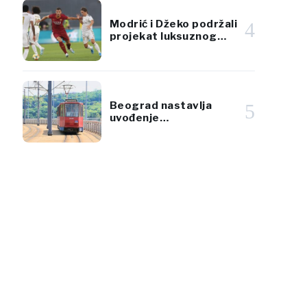
Modrić i Džeko podržali
4
projekat luksuznog
jadranskog rizorta
vrijedan 920 miliona
eura
Beograd nastavlja
5
uvođenje
klimatizovanog javnog
prevoza