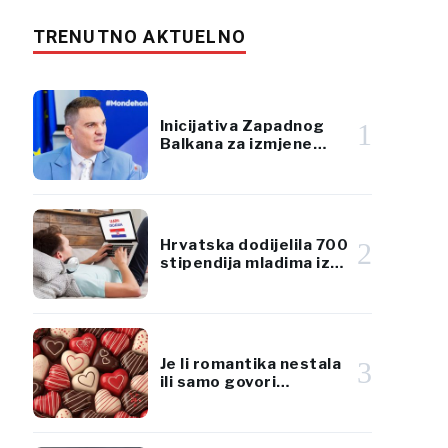
TRENUTNO AKTUELNO
Inicijativa Zapadnog
1
Balkana za izmjene
CBAM-a ušla u
proceduru Evropskog
parlamenta
Hrvatska dodijelila 700
2
stipendija mladima iz
dijaspore za učenje
hrvatskog jezika
Je li romantika nestala
3
ili samo govori
drugačijim jezikom?