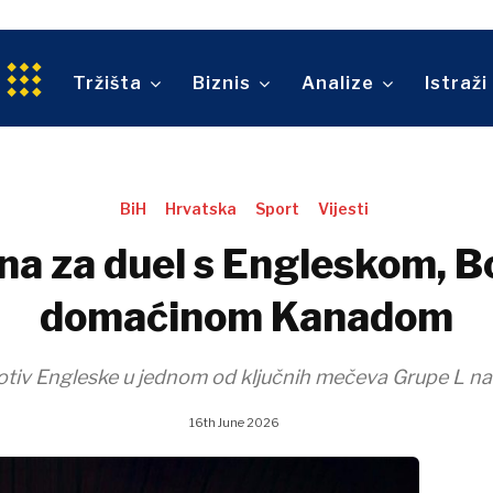
a
Maloprodaja
Ok
Prevoz
Maga
Održivost
Trgovina
Sv
tvo
Tehnologija
An
Tržišta
Biznis
Analize
Istraži
Telekomunikacije
ina
Turizam
O nama
Kontakt
Oglašavanje
Pretplata
Prevoz
Trgovina
BiH
Hrvatska
Sport
Vijesti
O nama
Kontakt
Oglašavanje
Pretplata
a za duel s Engleskom, Bo
domaćinom Kanadom
protiv Engleske u jednom od ključnih mečeva Grupe L n
16th June 2026