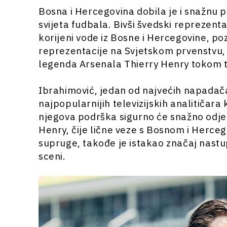
Bosna i Hercegovina dobila je i snažnu po
svijeta fudbala. Bivši švedski reprezenta
korijeni vode iz Bosne i Hercegovine, poz
reprezentacije na Svjetskom prvenstvu, d
legenda Arsenala Thierry Henry tokom t
Ibrahimović, jedan od najvećih napadača
najpopularnijih televizijskih analitičara
njegova podrška sigurno će snažno odje
Henry, čije lične veze s Bosnom i Herc
supruge, takođe je istakao značaj nastu
sceni.