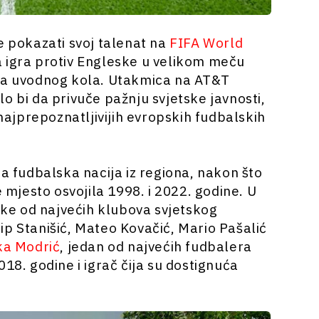
e pokazati svoj talenat na
FIFA World
a igra protiv Engleske u velikom meču
ela uvodnog kola. Utakmica na AT&T
o bi da privuče pažnju svjetske javnosti,
 najprepoznatljivijih evropskih fudbalskih
ja fudbalska nacija iz regiona, nakon što
e mjesto osvojila 1998. i 2022. godine. U
neke od najvećih klubova svjetskog
ip Stanišić, Mateo Kovačić, Mario Pašalić
ka Modrić
, jedan od najvećih fudbalera
18. godine i igrač čija su dostignuća