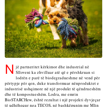
Serbia
Maqedonia
Sllovenia
e Veriut
Serbia
Sllovenia
Business &
Economy
Business &
Economy
Historitë
e
Historitë e
Biznesit
Biznesit
Emërime
N
jë partneritet kërkimor dhe industrial në
Emërime
Bujqësi
Slloveni ka zhvilluar atë që e përshkruan si
Bujqësi
Industria
lodrën e parë të biodegradueshme në vend për
Industria
Ndërtim
përtypje për qen, duke transformuar nënproduktet e
Ndërtim
Energjia
industrisë ushqimore në një produkt të qëndrueshëm
Energjia
Mjedis
dhe të kompostueshëm. Lodra, me emrin
Mjedis
Financa
BioSTARCHew, është rezultat i një projekti dyvjeçar
Financa
FMCG
të udhëhequr nga TECOS, në bashkëpunim me Mlin