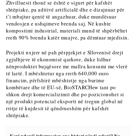
Zhvilluesit thonë se është e sigurt për kafshët
Analizë
Discover
shtëpiake, pa aditivë artificialë dhe e dizajnuar për
t’i mbajtur qentë të angazhuar, duke mundësuar
vendosjen e ushqimeve brenda saj. Në kushte
Discover
Lajme
kompostimi industrial, materiali mund të shpërbëhet
Ngjarjet
rreth 90% brenda katër muajve, pa dëmtuar mjedisin.
Kulturë
Lajme
Sporti
Ngjarjet
Projekti nxjerr në pah përpjekjet e Sllovenisë drejt
Kulturë
zgjidhjeve të ekonomisë qarkore, duke lidhur
Rreth nesh
Na kontaktoni
Reklamo
Abonohu
nënproduktet bujqësore me mallra konsumi me vlerë
Sporti
të lartë. I mbështetur nga rreth 640,000 euro
financim, përfshirë mbështetje nga burime
kombëtare dhe të EU-së, BioSTARCHew tani po
Western
shkon drejt komercializimit dhe po pozicionohet si
Balkans
një produkt potencial eksporti në tregun global në
2030
rritje të kujdesit të qëndrueshëm për kafshët
shtëpiake.
Rreth nesh
Na kontaktoni
Reklamo
Abonohu
Keni ndonjë informacion apo histori për të ndarë? Na