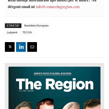
dërgoni email në
info@connectingregion.com
ETIKETAT
Bashkimi Evropian
Lubjanë
TECOS