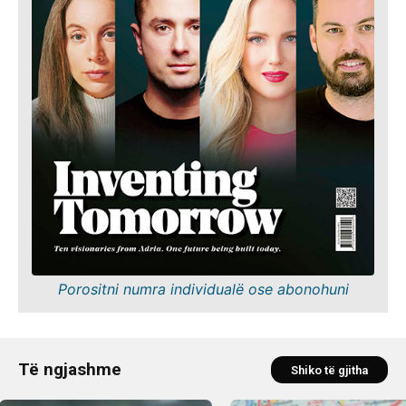
Porositni numra individualë ose abonohuni
Të ngjashme
Shiko të gjitha