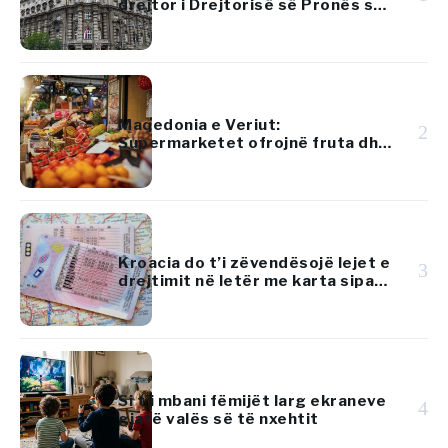
drejtor i Drejtorisë së Pronës së
Republikës së Serbisë
Maqedonia e Veriut:
2
Supermarketet ofrojnë fruta dhe
perime më lirë se tregjet
tradicionale
Kroacia do t’i zëvendësojë lejet e
3
drejtimit në letër me karta sipas
standardeve të BE-së
Si t’i mbani fëmijët larg ekraneve
4
gjatë valës së të nxehtit