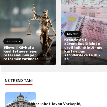
KROACIA
Kroacia do t’i
SLLOVENIA
zëvendësojë lejet e
Slloveni: Gjykata
drejtimit në letër me
Kushtetuese lejon
karta sipas
referendumin për
standardeve të BE-
reformën tatimore
së
NË TREND TANI
Shkarkohet Jovan Vorkapić,
1