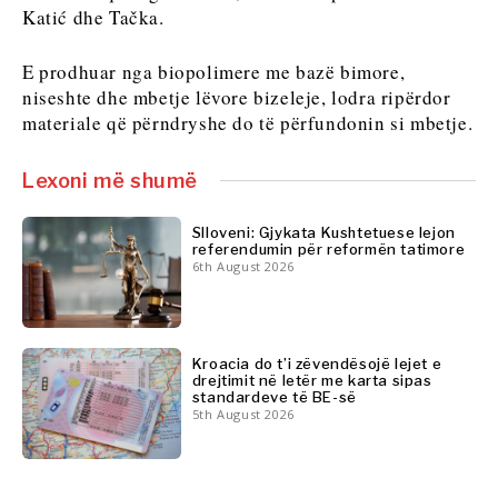
FMCG
Shkencë
Katić dhe Tačka.
Shkencë
Minierat
Minierat
Shitje
E prodhuar nga biopolimere me bazë bimore,
Shitje me pakicë
me
niseshte dhe mbetje lëvore bizeleje, lodra ripërdor
Qëndrueshmëri
pakicë
materiale që përndryshe do të përfundonin si mbetje.
Teknologji
Qëndrueshmëri
Telekom
Teknologji
Lexoni më shumë
Turizëm
Telekom
Transport
Turizëm
Slloveni: Gjykata Kushtetuese lejon
Tregti
Transport
referendumin për reformën tatimore
6th August 2026
Tregti
Insights
Insights
Kroacia do t’i zëvendësojë lejet e
Intervistë
drejtimit në letër me karta sipas
standardeve të BE-së
Opinion
5th August 2026
Intervistë
Bota
Opinion
Analizë
Bota