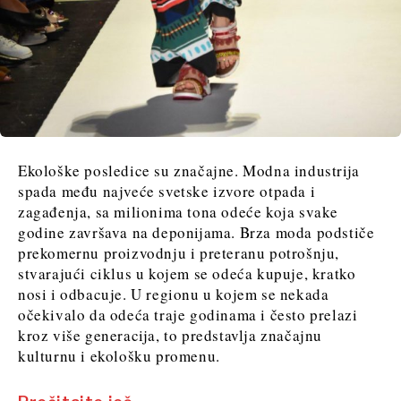
Ekološke posledice su značajne. Modna industrija
spada među najveće svetske izvore otpada i
zagađenja, sa milionima tona odeće koja svake
godine završava na deponijama. Brza moda podstiče
prekomernu proizvodnju i preteranu potrošnju,
stvarajući ciklus u kojem se odeća kupuje, kratko
nosi i odbacuje. U regionu u kojem se nekada
očekivalo da odeća traje godinama i često prelazi
kroz više generacija, to predstavlja značajnu
kulturnu i ekološku promenu.