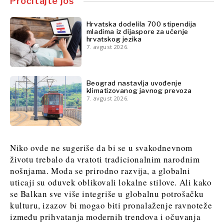
Pročitajte još
Hrvatska dodelila 700 stipendija
mladima iz dijaspore za učenje
hrvatskog jezika
7. avgust 2026.
Beograd nastavlja uvođenje
klimatizovanog javnog prevoza
7. avgust 2026.
Niko ovde ne sugeriše da bi se u svakodnevnom
životu trebalo da vratoti tradicionalnim narodnim
nošnjama. Moda se prirodno razvija, a globalni
uticaji su oduvek oblikovali lokalne stilove. Ali kako
se Balkan sve više integriše u globalnu potrošačku
kulturu, izazov bi mogao biti pronalaženje ravnoteže
između prihvatanja modernih trendova i očuvanja