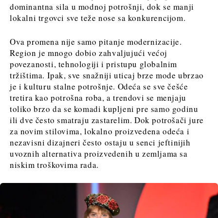
dominantna sila u modnoj potrošnji, dok se manji
lokalni trgovci sve teže nose sa konkurencijom.
Ova promena nije samo pitanje modernizacije.
Region je mnogo dobio zahvaljujući većoj
povezanosti, tehnologiji i pristupu globalnim
tržištima. Ipak, sve snažniji uticaj brze mode ubrzao
je i kulturu stalne potrošnje. Odeća se sve češće
tretira kao potrošna roba, a trendovi se menjaju
toliko brzo da se komadi kupljeni pre samo godinu
ili dve često smatraju zastarelim. Dok potrošači jure
za novim stilovima, lokalno proizvedena odeća i
nezavisni dizajneri često ostaju u senci jeftinijih
uvoznih alternativa proizvedenih u zemljama sa
niskim troškovima rada.