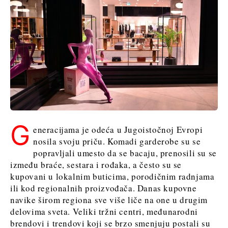
G
eneracijama je odeća u Jugoistočnoj Evropi
nosila svoju priču. Komadi garderobe su se
popravljali umesto da se bacaju, prenosili su se
između braće, sestara i rođaka, a često su se
kupovani u lokalnim buticima, porodičnim radnjama
ili kod regionalnih proizvođača. Danas kupovne
navike širom regiona sve više liče na one u drugim
delovima sveta. Veliki tržni centri, međunarodni
brendovi i trendovi koji se brzo smenjuju postali su