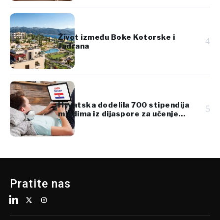
Život između Boke Kotorske i
4
Jadrana
Hrvatska dodelila 700 stipendija
5
mladima iz dijaspore za učenje
hrvatskog jezika
Pratite nas