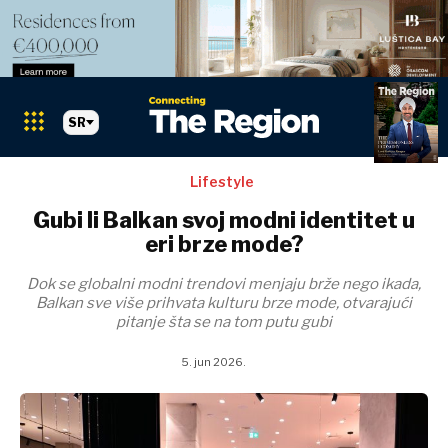
SR
Lifestyle
Gubi li Balkan svoj modni identitet u
eri brze mode?
Dok se globalni modni trendovi menjaju brže nego ikada,
Balkan sve više prihvata kulturu brze mode, otvarajući
pitanje šta se na tom putu gubi
5. jun 2026.