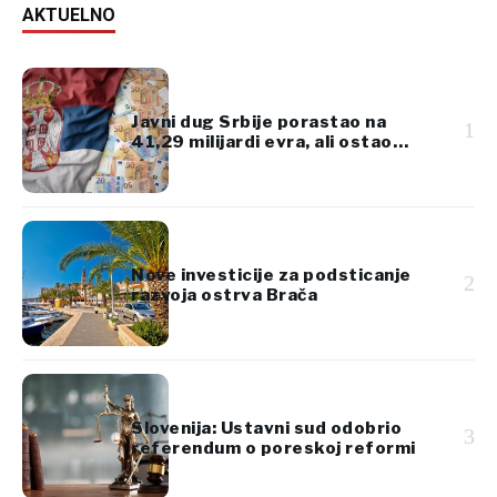
AKTUELNO
Javni dug Srbije porastao na
1
41,29 milijardi evra, ali ostao
ispod 45% BDP-a
Nove investicije za podsticanje
2
razvoja ostrva Brača
Slovenija: Ustavni sud odobrio
3
referendum o poreskoj reformi