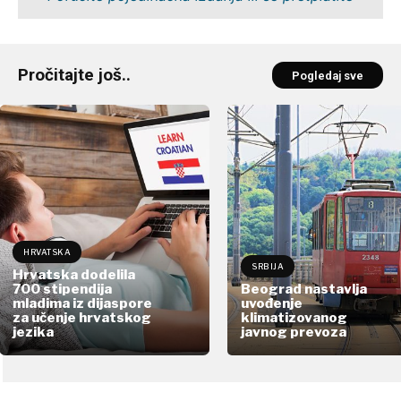
Pročitajte još..
Pogledaj sve
HRVATSKA
SRBIJA
Hrvatska dodelila
700 stipendija
Beograd nastavlja
mladima iz dijaspore
uvođenje
za učenje hrvatskog
klimatizovanog
jezika
javnog prevoza