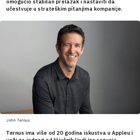
omogućio stabilan prelazak i nastaviti da
Finansije
Nauka
učestvuje u strateškim pitanjima kompanije.
FMCG
Rudarstvo
Nauka
Maloprodaja
Rudarstvo
Održivost
Maloprodaja
Tehnologija
Održivost
Telekomunikacije
Tehnologija
Turizam
Telekomunikacije
Prevoz
Turizam
Trgovina
Prevoz
Trgovina
Analize
Analize
Intervju
Mišljenje
Intervju
John Ternus
Okrugli
Mišljenje
sto
Okrugli
Ternus ima više od 20 godina iskustva u Appleu i
Svet
sto