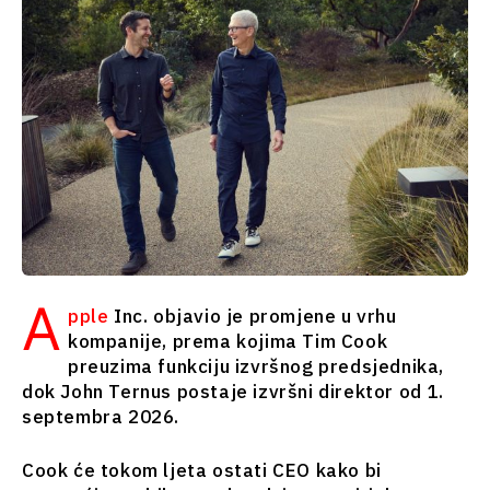
Srbija
Sjeverna
Slovenija
Makedonija
Srbija
Slovenija
Biznis i
ekonomija
Biznis i
ekonomija
Poslovne
priče
Poslovne
Imenovanja
priče
Poljoprivreda
A
pple
Inc. objavio je promjene u vrhu
Imenovanja
Industrijalci
kompanije, prema kojima Tim Cook
Poljoprivreda
Građevinarstvo
preuzima funkciju izvršnog predsjednika,
Industrijalci
Energija
dok John Ternus postaje izvršni direktor od 1.
Građevinarstvo
Životna
septembra 2026.
Energija
sredina
Životna
Finansije
Cook će tokom ljeta ostati CEO kako bi
sredina
FMCG