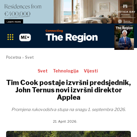
ME
Pretraži The Region
PRETRAŽI
Početna
Svet
Tržišta
Svet
Tehnologija
Vijesti
Tim Cook postaje izvršni predsjednik,
Tržišta
Albanija
John Ternus novi izvršni direktor
BiH
Applea
Hrvatska
Albanija
Kosovo*
Promjena rukovodstva stupa na snagu 1. septembra 2026.
BiH
Crna Gora
Hrvatska
21. April. 2026.
Sjeverna
Kosovo*
Makedonija
Crna Gora