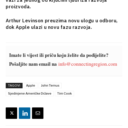
važi za jednog od ključnih ljudi iza razvoja
Analiza
Svet
proizvoda.
Analiza
Arthur Levinson preuzima novu ulogu u odboru,
Istražite
dok Apple ulazi u novu fazu razvoja.
Istraži
Vijesti
Vijesti
Događaji
Događaji
Imate li vijest ili priču koju želite da podijelite?
O kulturi
O
Pošaljite nam email na
info@connectingregion.com
Sport
kulturi
Lifestyle
Sport
Putovanja
Lifestyle
Hrana i
TAGOVI
Apple
John Ternus
Putovanja
piće
Sjedinjene Američke Države
Tim Cook
Hrana
Magazin
i piće
Magazin
Western
Subscribe