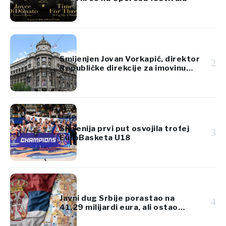
Smijenjen Jovan Vorkapić, direktor
2
Republičke direkcije za imovinu
Srbije
Slovenija prvi put osvojila trofej
3
EuroBasketa U18
Javni dug Srbije porastao na
4
41,29 milijardi eura, ali ostao
ispod 45% BDP-a