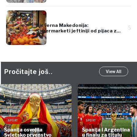
Sjeverna Makedonija:
5
Supermarketi jeftiniji od pijaca za
voće i povrće
Pročitajte još..
View All
SPORT
SPORT
Španija osvojila
Španija i Argentina
Svjetsko prvenstvo
u finalu za titulu