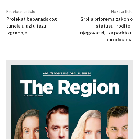
Balkans
2030
Previous article
Next article
O nama
Kontakt
Oglašavanje
Pretplata
Projekat beogradskog
Srbija priprema zakon o
tunela ulazi u fazu
statusu „roditelj
izgradnje
njegovatelj“ za podršku
porodicama