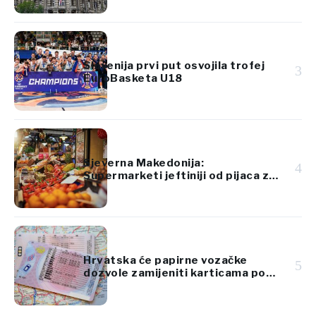
Slovenija prvi put osvojila trofej
3
EuroBasketa U18
Sjeverna Makedonija:
4
Supermarketi jeftiniji od pijaca za
voće i povrće
Hrvatska će papirne vozačke
5
dozvole zamijeniti karticama po
standardima EU