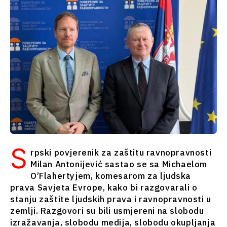
Srbija
Sjeverna
Slovenija
Makedonija
Srbija
Slovenija
Biznis i
ekonomija
Biznis i
ekonomija
Poslovne
priče
Poslovne
Imenovanja
priče
Poljoprivreda
S
Imenovanja
rpski povjerenik za zaštitu ravnopravnosti
Industrijalci
Poljoprivreda
Milan Antonijević sastao se sa Michaelom
Građevinarstvo
Industrijalci
O’Flahertyjem, komesarom za ljudska
Energija
Građevinarstvo
prava Savjeta Evrope, kako bi razgovarali o
Životna
stanju zaštite ljudskih prava i ravnopravnosti u
Energija
sredina
zemlji. Razgovori su bili usmjereni na slobodu
Životna
Finansije
izražavanja, slobodu medija, slobodu okupljanja
sredina
FMCG