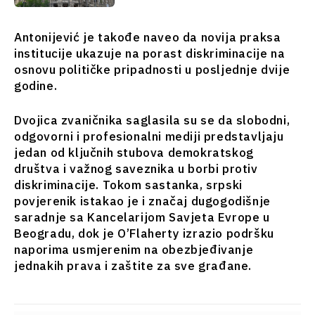
sto
Analiza
Svet
Analiza
Antonijević je takođe naveo da novija praksa
institucije ukazuje na porast diskriminacije na
Istražite
osnovu političke pripadnosti u posljednje dvije
Istraži
godine.
Vijesti
Dvojica zvaničnika saglasila su se da slobodni,
Vijesti
Događaji
odgovorni i profesionalni mediji predstavljaju
Događaji
O kulturi
jedan od ključnih stubova demokratskog
O
Sport
društva i važnog saveznika u borbi protiv
kulturi
Lifestyle
diskriminacije. Tokom sastanka, srpski
Sport
Putovanja
povjerenik istakao je i značaj dugogodišnje
Lifestyle
Hrana i
saradnje sa Kancelarijom Savjeta Evrope u
Putovanja
piće
Beogradu, dok je O’Flaherty izrazio podršku
Hrana
Magazin
naporima usmjerenim na obezbjeđivanje
i piće
jednakih prava i zaštite za sve građane.
Magazin
Western
Subscribe