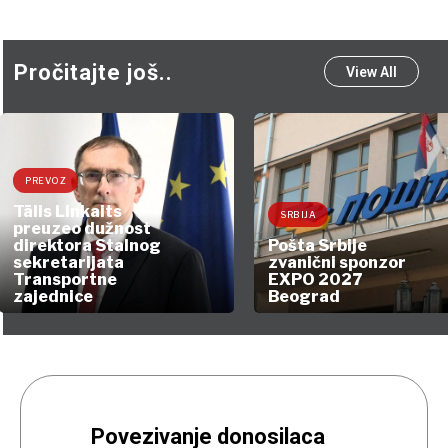
Pročitajte još..
View All
PREVOZ
Tālis Linkaits
SRBIJA
preuzeo dužnost
direktora Stalnog
Pošta Srbije
sekretarijata
zvanični sponzor
Transportne
EXPO 2027
zajednice
Beograd
Povezivanje donosilaca