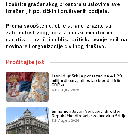
i zaštitu građanskog prostora u uslovima sve
Finansije
Nauka
izraženijih političkih i društvenih podjela.
FMCG
Rudarstvo
Nauka
Maloprodaja
Prema saopštenju, obje strane izrazile su
Rudarstvo
Održivost
zabrinutost zbog porasta diskriminatornih
Maloprodaja
Tehnologija
narativa i različitih oblika pritiska usmjerenih na
Održivost
Telekomunikacije
novinare i organizacije civilnog društva.
Tehnologija
Turizam
Telekomunikacije
Prevoz
Pročitajte još
Turizam
Trgovina
Prevoz
Trgovina
Javni dug Srbije porastao na 41,29
milijardi eura, ali ostao ispod 45%
Analize
BDP-a
6th August 2026
Analize
Intervju
Mišljenje
Smijenjen Jovan Vorkapić, direktor
Intervju
Republičke direkcije za imovinu Srbije
Okrugli
Mišljenje
5th August 2026
sto
Okrugli
Svet