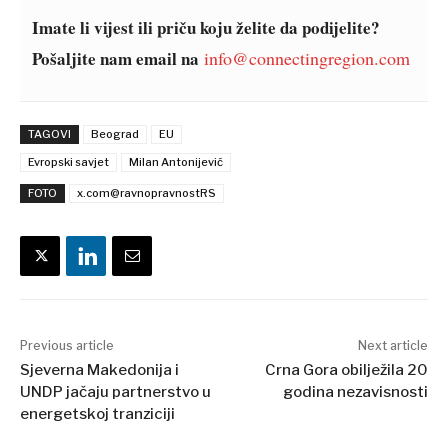
Balkans
Imate li vijest ili priču koju želite da podijelite?
2030
Pošaljite nam email na
info@connectingregion.com
O nama
Kontakt
Oglašavanje
Pretplata
TAGOVI
Beograd
EU
Evropski savjet
Milan Antonijević
FOTO
x.com@ravnopravnostRS
Previous article
Next article
Sjeverna Makedonija i
Crna Gora obilježila 20
UNDP jačaju partnerstvo u
godina nezavisnosti
energetskoj tranziciji