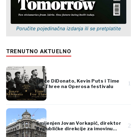
Poručite pojedinačna izdanja ili se pretplatite
TRENUTNO AKTUELNO
Joyce DiDonato, Kevin Puts i Time
1
for Three na Operosa festivalu
Smijenjen Jovan Vorkapić, direktor
2
Republičke direkcije za imovinu
Srbije