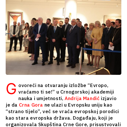
Crna Gora
Srbija
Sjeverna
Slovenija
Makedonija
Srbija
Slovenija
Biznis i
ekonomija
Biznis i
ekonomija
Poslovne
priče
Poslovne
Imenovanja
priče
Poljoprivreda
G
ovoreći na otvaranju izložbe “Evropo,
Imenovanja
Industrijalci
vraćamo ti se!” u Crnogorskoj akademiji
Poljoprivreda
Građevinarstvo
nauka i umjetnosti,
Andrija Mandić
izjavio
Industrijalci
Energija
je da
Crna Gora
ne ulazi u Evropsku uniju kao
Građevinarstvo
Životna
“strano tijelo”, već se vraća evropskoj porodici
Energija
sredina
kao stara evropska država. Događaju, koji je
Životna
Finansije
organizovala Skupština Crne Gore, prisustvovali
sredina
FMCG