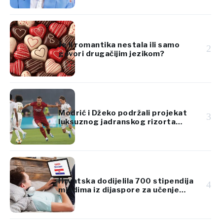
Je li romantika nestala ili samo
2
govori drugačijim jezikom?
Modrić i Džeko podržali projekat
3
luksuznog jadranskog rizorta
vrijedan 920 miliona eura
Hrvatska dodijelila 700 stipendija
4
mladima iz dijaspore za učenje
hrvatskog jezika