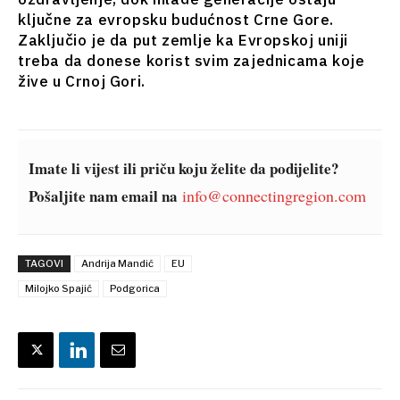
Balkans
ključne za evropsku budućnost Crne Gore.
2030
Zaključio je da put zemlje ka Evropskoj uniji
treba da donese korist svim zajednicama koje
O nama
Kontakt
Oglašavanje
Pretplata
žive u Crnoj Gori.
Imate li vijest ili priču koju želite da podijelite?
Pošaljite nam email na
info@connectingregion.com
TAGOVI
Andrija Mandić
EU
Milojko Spajić
Podgorica