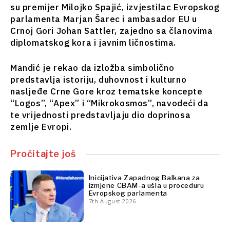
su premijer Milojko Spajić, izvjestilac Evropskog
Finansije
Nauka
parlamenta Marjan Šarec i ambasador EU u
FMCG
Rudarstvo
Crnoj Gori Johan Sattler, zajedno sa članovima
Nauka
Maloprodaja
diplomatskog kora i javnim ličnostima.
Rudarstvo
Održivost
Maloprodaja
Tehnologija
Mandić je rekao da izložba simbolično
Održivost
Telekomunikacije
predstavlja istoriju, duhovnost i kulturno
Tehnologija
Turizam
nasljeđe Crne Gore kroz tematske koncepte
Telekomunikacije
Prevoz
“Logos”, “Apex” i “Mikrokosmos”, navodeći da
Turizam
Trgovina
te vrijednosti predstavljaju dio doprinosa
Prevoz
zemlje Evropi.
Trgovina
Analize
Pročitajte još
Analize
Inicijativa Zapadnog Balkana za
Intervju
izmjene CBAM-a ušla u proceduru
Mišljenje
Evropskog parlamenta
Intervju
7th August 2026
Okrugli
Mišljenje
sto
Okrugli
Svet