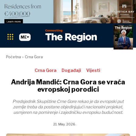
ME
Pretraži The Region
PRETRAŽI
Početna
Crna Gora
Tržišta
Crna Gora
Događaji
Vijesti
Andrija Mandić: Crna Gora se vraća
Tržišta
evropskoj porodici
Albanija
BiH
Predsjednik Skupštine Crne Gore rekao je da evropski put
Hrvatska
Albanija
zemlje treba da postane objedinjujući nacionalni projekat,
Kosovo*
usmjeren na pomirenje i zajedničku evropsku budućnost.
BiH
Crna Gora
Hrvatska
21. May. 2026.
Sjeverna
Kosovo*
Makedonija