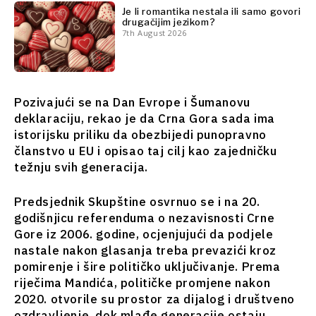
sto
Je li romantika nestala ili samo govori
Analiza
Svet
drugačijim jezikom?
7th August 2026
Analiza
Istražite
Istraži
Pozivajući se na Dan Evrope i Šumanovu
Vijesti
deklaraciju, rekao je da Crna Gora sada ima
Vijesti
Događaji
istorijsku priliku da obezbijedi punopravno
Događaji
O kulturi
članstvo u EU i opisao taj cilj kao zajedničku
O
Sport
težnju svih generacija.
kulturi
Lifestyle
Sport
Putovanja
Predsjednik Skupštine osvrnuo se i na 20.
Lifestyle
Hrana i
godišnjicu referenduma o nezavisnosti Crne
Putovanja
piće
Gore iz 2006. godine, ocjenjujući da podjele
Hrana
nastale nakon glasanja treba prevazići kroz
Magazin
i piće
pomirenje i šire političko uključivanje. Prema
Magazin
riječima Mandića, političke promjene nakon
2020. otvorile su prostor za dijalog i društveno
Western
Subscribe
ozdravljenje, dok mlađe generacije ostaju