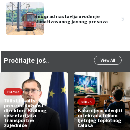
Beograd nastavlja uvođenje
5
klimatizovanog javnog prevoza
Pročitajte još..
View All
PREVOZ
Tālis Linkaits
SRBIJA
preuzeo dužnost
direktora Stalnog
Kako djecu odvojiti
sekretarijata
od ekrana tokom
Transportne
ljetnjeg toplotnog
zajednice
talasa