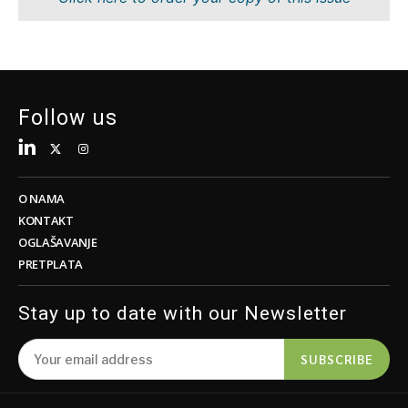
Održivost
FMCG
Tehnologija
Nauka
Telekomunikacije
Rudarstvo
Turizam
Maloprodaja
Prevoz
Održivost
Follow us
Trgovina
Tehnologija
Telekomunikacije
Turizam
Insights
Prevoz
O NAMA
Trgovina
KONTAKT
Intervju
OGLAŠAVANJE
Mišljenje
PRETPLATA
Insights
Okrugli
sto
Stay up to date with our Newsletter
Intervju
Svet
Mišljenje
Analiza
SUBSCRIBE
Okrugli
sto