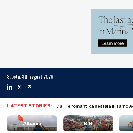
Markets
Business & E
Search The Region
Albanija
Biznis priče
BiH
Imenovanja
Markets
Subota, 8th avgust 2026
Hrvatska
Poljoprivreda
Kosovo*
Industrija
Građevinarstvo
Crna Gora
Albanija
Biznis priče
Energija
Severna
BiH
Imenovanja
Životna
LATEST STORIES:
Makedonija
Da li je romantika nestala ili samo 
Hrvatska
Poljoprivred
sredina
Srbija
Kosovo*
Industrija
Finansije
Slovenija
Albania
BiH
Građevinars
FMCG
Crna Gora