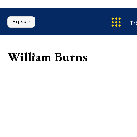
Energija
Severna Makedonija
Životna sred
Srbija
Finansije
Slovenija
Srpski
FMCG
Tr
William Burns