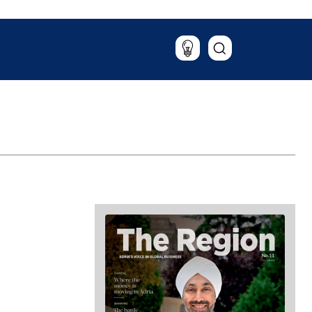
Putovanja
Hrana & piće