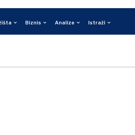
Telekom
O nama
Kontakt
Oglašavanje
Pretplata
ina
Turizam
Transport
Trgovina
žišta
Biznis
Analize
Istraži
O nama
Kontakt
Oglašavanje
Pretplata