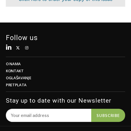
Tehnologija
Nauka
Telekom
Rudarstvo
Turizam
Maloprodaja
Transport
Održivost
Trgovina
Tehnologija
Follow us
Telekom
Turizam
Insights
Transport
Trgovina
O NAMA
Intervju
KONTAKT
Mišljenje
OGLAŠAVANJE
Insights
PRETPLATA
Svijet
Analiza
Intervju
Stay up to date with our Newsletter
Mišljenje
Svijet
Discover
SUBSCRIBE
Analiza