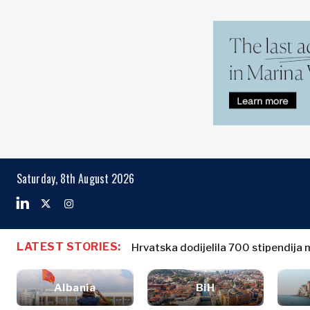
Markets
Business & E
Search The Region
Albanija
Poslovne
BiH
priče
Markets
Saturday, 8th August 2026
Hrvatska
Imenovanja
Kosovo*
Poljoprivreda
Industrijalci
Crna Gora
Albanija
Poslovne pri
Građevinarstvo
Sjeverna
BiH
Imenovanja
Energija
LATEST STORIES:
Makedonija
Hrvatska dodijelila 700 stipendija 
Hrvatska
Poljoprivred
Životna
Srbija
Kosovo*
Industrijalci
sredina
Slovenija
Albania
BiH
Građevinars
Finansije
Crna Gora