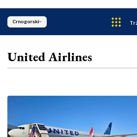
Energija
FMCG
Sjeverna Makedonija
Životna sred
Srbija
Finansije
Slovenija
Crnogorski
FMCG
Tr
United Airlines