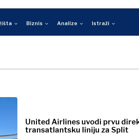
Telekomunikacije
ina
Turizam
O nama
Kontakt
Oglašavanje
Pretplata
Prevoz
Trgovina
žišta
Biznis
Analize
Istraži
O nama
Kontakt
Oglašavanje
Pretplata
United Airlines uvodi prvu dire
transatlantsku liniju za Split