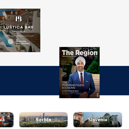
over
Western
SEARCH
Balkans 2030
ti
đaji
nsights
Discover
turi
t
style
tervju
Vijesti
utovanja
ljenje
Događaji
ana i piće
rugli sto
O kulturi
zin
Sport
et
ia
Serbia
Slovenia
aliza
Lifestyle