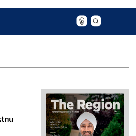
Putovanja
Hrana i piće
Magazin
ktnu