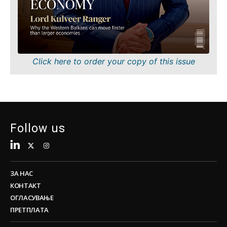
Одржливост
FMCG
Технологија
Наука
Телекомуникации
Рударство
Туризам
Малопродажба
Транспорт
Одржливост
Click here to order your copy of this issue
Трговија
Технологија
Телекомуникации
Туризам
Insights
Транспорт
Трговија
Follow us
Интервју
Мислење
Insights
Свет
Анализа
ЗА НАС
Интервју
КОНТАКТ
Мислење
ОГЛАСУВАЊЕ
Свет
ПРЕТПЛАТА
Discover
Анализа