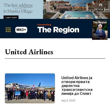
MKD
Markets
Search The Region
SEARCH
United Airlines
Албанија
БиХ
Хрватска
Markets
Косово*
Црна Гора
United Airlines ја
Албанија
отвори првата
Северна
директна
БиХ
Македонија
трансатлантска
Хрватска
линија до Сплит
Србија
Косово*
Словенија
мај 4, 2026
Црна Гора