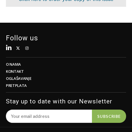
Održivost
FMCG
Tehnologija
Nauka
Telekomunikacije
Rudarstvo
Turizam
Maloprodaja
Prevoz
Održivost
Follow us
Trgovina
Tehnologija
Telekomunikacije
Turizam
Insights
Prevoz
O NAMA
Trgovina
KONTAKT
Intervju
OGLAŠAVANJE
Mišljenje
PRETPLATA
Insights
Okrugli
sto
Stay up to date with our Newsletter
Intervju
Svet
Mišljenje
Analiza
SUBSCRIBE
Okrugli
sto