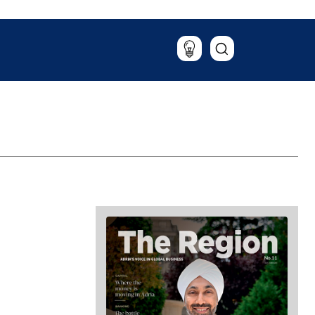
Putovanja
Hrana & piće