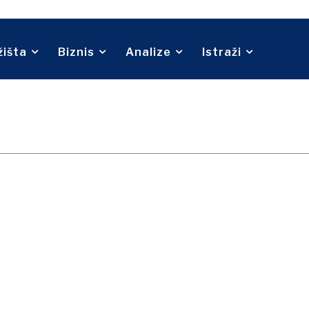
Telekom
O nama
Kontakt
Oglašavanje
Pretplata
ina
Turizam
Transport
Trgovina
žišta
Biznis
Analize
Istraži
O nama
Kontakt
Oglašavanje
Pretplata