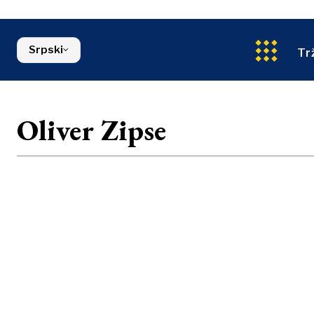
Energija
Severna Makedonija
Životna sred
Srbija
Finansije
Slovenija
Srpski
FMCG
Tr
Oliver Zipse