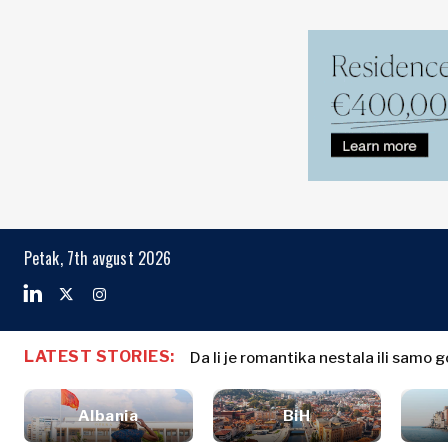
Markets
Business & E
Search The Region
Albanija
Biznis priče
BiH
Imenovanja
Markets
Petak, 7th avgust 2026
Hrvatska
Poljoprivreda
Kosovo*
Industrija
Građevinarstvo
Crna Gora
Albanija
Biznis priče
Energija
Severna
BiH
Imenovanja
Životna
LATEST STORIES:
Makedonija
Da li je romantika nestala ili samo 
Hrvatska
Poljoprivred
sredina
Srbija
Kosovo*
Industrija
Finansije
Slovenija
Albania
BiH
Građevinars
FMCG
Crna Gora