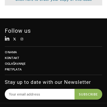
Održivost
FMCG
Tehnologija
Nauka
Telekomunikacije
Rudarstvo
Turizam
Maloprodaja
Prevoz
Održivost
Follow us
Trgovina
Tehnologija
Telekomunikacije
Turizam
Insights
Prevoz
O NAMA
Trgovina
KONTAKT
Intervju
OGLAŠAVANJE
Mišljenje
PRETPLATA
Insights
Okrugli
sto
Stay up to date with our Newsletter
Intervju
Svet
Mišljenje
Analiza
SUBSCRIBE
Okrugli
sto