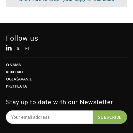
Tehnologija
Nauka
Telekom
Rudarstvo
Turizam
Maloprodaja
Transport
Održivost
Trgovina
Tehnologija
Follow us
Telekom
Turizam
Insights
Transport
Trgovina
O NAMA
Intervju
KONTAKT
Mišljenje
OGLAŠAVANJE
Insights
PRETPLATA
Svijet
Analiza
Intervju
Stay up to date with our Newsletter
Mišljenje
Svijet
Discover
SUBSCRIBE
Analiza