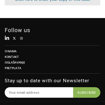
Održivost
FMCG
Tehnologija
Nauka
Telekom
Rudarstvo
Turizam
Maloprodaja
Transport
Održivost
Follow us
Trgovina
Tehnologija
Telekom
Turizam
Insights
Transport
O NAMA
Trgovina
KONTAKT
Intervju
OGLAŠAVANJE
Mišljenje
PRETPLATA
Insights
Svet
Analiza
Stay up to date with our Newsletter
Intervju
Mišljenje
SUBSCRIBE
Svet
Discover
Analiza