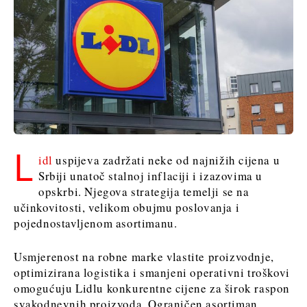
Sjeverna
Slovenija
Makedonija
Srbija
Slovenija
Business &
Economy
Business &
Economy
Poslovne
priče
L
idl
uspijeva zadržati neke od najnižih cijena u
Poslovne
Imenovanja
Srbiji unatoč stalnoj inflaciji i izazovima u
priče
Poljoprivreda
opskrbi. Njegova strategija temelji se na
Imenovanja
Industrija
učinkovitosti, velikom obujmu poslovanja i
Poljoprivreda
Građevinarstvo
pojednostavljenom asortimanu.
Industrija
Energetika
Građevinarstvo
Okoliš
Usmjerenost na robne marke vlastite proizvodnje,
Energetika
Financije
optimizirana logistika i smanjeni operativni troškovi
Okoliš
FMCG
omogućuju Lidlu konkurentne cijene za širok raspon
Financije
Znanost
svakodnevnih proizvoda. Ograničen asortiman
FMCG