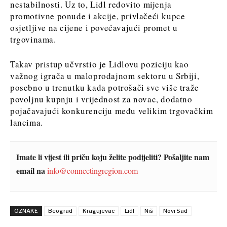
Discover
nestabilnosti. Uz to, Lidl redovito mijenja
Discover
promotivne ponude i akcije, privlačeći kupce
osjetljive na cijene i povećavajući promet u
Vijesti
trgovinama.
Vijesti
Događanja
Događanja
Kultura
Takav pristup učvrstio je Lidlovu poziciju kao
Kultura
Sport
važnog igrača u maloprodajnom sektoru u Srbiji,
Sport
Lifestyle
posebno u trenutku kada potrošači sve više traže
Lifestyle
Putovanja
povoljnu kupnju i vrijednost za novac, dodatno
Putovanja
Hrana
pojačavajući konkurenciju među velikim trgovačkim
Hrana
& piće
lancima.
&
piće
Imate li vijest ili priču koju želite podijeliti? Pošaljite nam
Western
O nama
Kontakt
Oglašavanje
Pretplata
email na
info@connectingregion.com
Balkans
2030
O nama
Kontakt
Oglašavanje
Pretplata
OZNAKE
Beograd
Kragujevac
Lidl
Niš
Novi Sad