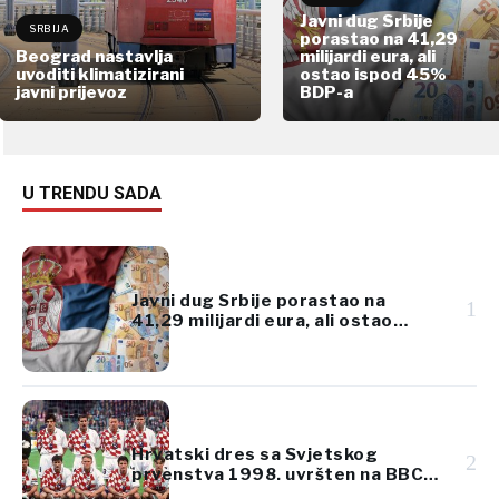
Javni dug Srbije
SRBIJA
porastao na 41,29
Beograd nastavlja
milijardi eura, ali
uvoditi klimatizirani
ostao ispod 45%
javni prijevoz
BDP-a
U TRENDU SADA
Javni dug Srbije porastao na
1
41,29 milijardi eura, ali ostao
ispod 45% BDP-a
Hrvatski dres sa Svjetskog
2
prvenstva 1998. uvršten na BBC-
jevu listu