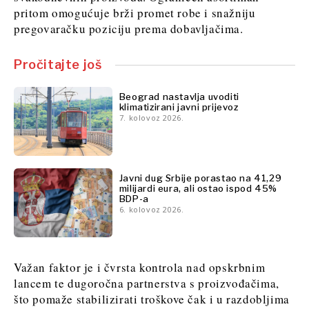
Rudarstvo
pritom omogućuje brži promet robe i snažniju
Znanost
Maloprodaja
pregovaračku poziciju prema dobavljačima.
Rudarstvo
Održivost
Maloprodaja
Tehnologija
Pročitajte još
Održivost
Telekom
Tehnologija
Turizam
Beograd nastavlja uvoditi
Telekom
Prijevoz
klimatizirani javni prijevoz
Turizam
Trgovina
7. kolovoz 2026.
Prijevoz
Trgovina
Insights
Javni dug Srbije porastao na 41,29
Insights
milijardi eura, ali ostao ispod 45%
BDP-a
6. kolovoz 2026.
Intervju
Mišljenje
Intervju
Svijet
Mišljenje
Analiza
Važan faktor je i čvrsta kontrola nad opskrbnim
Svijet
lancem te dugoročna partnerstva s proizvođačima,
Analiza
što pomaže stabilizirati troškove čak i u razdobljima