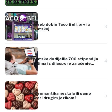
Zagreb dobio Taco Bell, prvi u
3
Hrvatskoj
Hrvatska dodijelila 700 stipendija
4
mladima iz dijaspore za učenje
hrvatskog jezika
Je li romantika nestala ili samo
5
govori drugim jezikom?