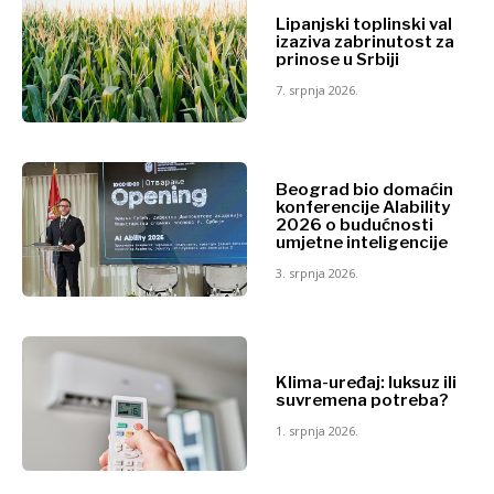
Lipanjski toplinski val
izaziva zabrinutost za
prinose u Srbiji
7. srpnja 2026.
Beograd bio domaćin
konferencije AIability
2026 o budućnosti
umjetne inteligencije
3. srpnja 2026.
Klima-uređaj: luksuz ili
suvremena potreba?
1. srpnja 2026.