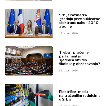
Energetika
Rudarstvo
Okoliš
Maloprodaja
Financije
Srbija razmatra
Održivost
FMCG
gradnju prve nuklearne
Tehnologija
elektrane nakon 2040.
Znanost
Telekom
godine
Rudarstvo
Turizam
31. srpanj 2026.
Maloprodaja
Prijevoz
Održivost
Trgovina
Tehnologija
Telekom
Treba li praćenje
parlamentarnih
Turizam
sjednica biti dio
Insights
Prijevoz
školskog obrazovanja?
Trgovina
31. srpanj 2026.
Intervju
Mišljenje
Insights
Svijet
Električari među
Analiza
najtraženijim radnicima
Intervju
u Srbiji
Mišljenje
29. srpanj 2026.