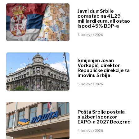
Hrvatska
Srbija
Kosovo*
Slovenija
Javni dug Srbije
porastao na 41,29
Crna Gora
milijardi eura, ali ostao
Sjeverna
ispod 45% BDP-a
Business &
Makedonija
6. kolovoz 2026.
Srbija
Economy
Slovenija
Smijenjen Jovan
Poslovne
Business &
Vorkapić, direktor
priče
Republičke direkcije za
imovinu Srbije
Economy
Imenovanja
Poljoprivreda
5. kolovoz 2026.
Industrija
Poslovne
Građevinarstvo
priče
Energetika
Imenovanja
Pošta Srbije postala
Okoliš
službeni sponzor
Poljoprivreda
Financije
EXPO-a 2027 Beograd
Industrija
FMCG
4. kolovoz 2026.
Građevinarstvo
Znanost