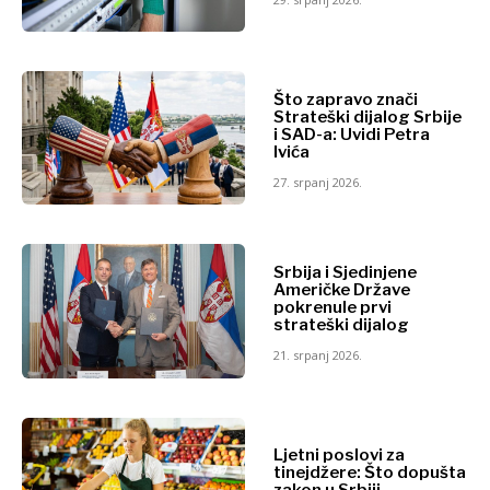
Svijet
Discover
Analiza
Vijesti
Što zapravo znači
Discover
Događanja
Strateški dijalog Srbije
i SAD-a: Uvidi Petra
Kultura
Ivića
Sport
Vijesti
27. srpanj 2026.
Lifestyle
Događanja
Putovanja
Kultura
Hrana
Sport
Srbija i Sjedinjene
& piće
Lifestyle
Američke Države
Putovanja
pokrenule prvi
strateški dijalog
Hrana
21. srpanj 2026.
&
Western
piće
Balkans
2030
O nama
Kontakt
Oglašavanje
Pretplata
Ljetni poslovi za
O nama
Kontakt
Oglašavanje
Pretplata
tinejdžere: Što dopušta
zakon u Srbiji