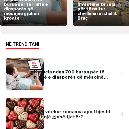
bursa për të rinjtë e
Investime të reja
diasporës që
për të nxitur
mësojnë gjuhën
zhvillimin e ishullit
kroate
Braç
NË TREND TANI
Kroacia ndan 700 bursa për të
1
rinjtë e diasporës që mësojnë
gjuhën kroate
A ka vdekur romanca apo thjesht
2
flet një gjuhë tjetër?