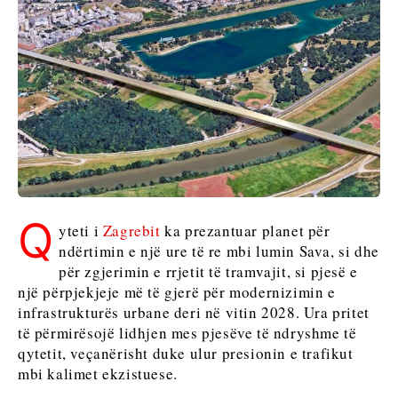
Maqedonia
Sllovenia
e Veriut
Serbia
Sllovenia
Business &
Economy
Business &
Economy
Historitë
e
Historitë e
Biznesit
Q
Biznesit
yteti i
Zagrebit
ka prezantuar planet për
Emërime
Emërime
ndërtimin e një ure të re mbi lumin Sava, si dhe
Bujqësi
për zgjerimin e rrjetit të tramvajit, si pjesë e
Bujqësi
Industria
një përpjekjeje më të gjerë për modernizimin e
Industria
Ndërtim
infrastrukturës urbane deri në vitin 2028. Ura pritet
Ndërtim
Energjia
të përmirësojë lidhjen mes pjesëve të ndryshme të
Energjia
Mjedis
qytetit, veçanërisht duke ulur presionin e trafikut
Mjedis
Financa
mbi kalimet ekzistuese.
Financa
FMCG
FMCG