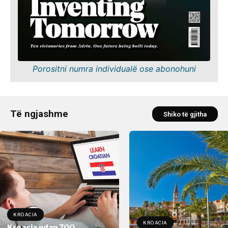
Porositni numra individualë ose abonohuni
Të ngjashme
Shiko të gjitha
KROACIA
KROACIA
Kroacia ndan 700