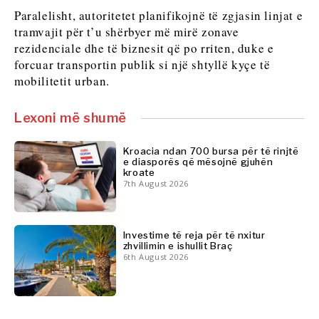
Shkencë
Paralelisht, autoritetet planifikojnë të zgjasin linjat e
Shkencë
Minierat
tramvajit për t’u shërbyer më mirë zonave
Minierat
Shitje
rezidenciale dhe të biznesit që po rriten, duke e
Shitje me pakicë
me
forcuar transportin publik si një shtyllë kyçe të
Qëndrueshmëri
pakicë
mobilitetit urban.
Teknologji
Qëndrueshmëri
Telekom
Teknologji
Lexoni më shumë
Turizëm
Telekom
Transport
Turizëm
Kroacia ndan 700 bursa për të rinjtë
Tregti
Transport
e diasporës që mësojnë gjuhën
Tregti
kroate
7th August 2026
Insights
Insights
Investime të reja për të nxitur
Intervistë
zhvillimin e ishullit Braç
Opinion
6th August 2026
Intervistë
Bota
Opinion
Analizë
Bota