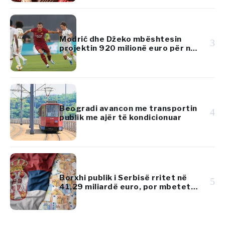
Modrić dhe Džeko mbështesin
3
projektin 920 milionë euro për një
resort luksoz në Adriatik
Beogradi avancon me transportin
4
publik me ajër të kondicionuar
Borxhi publik i Serbisë rritet në
5
41,29 miliardë euro, por mbetet
nën 45% të PBB-së