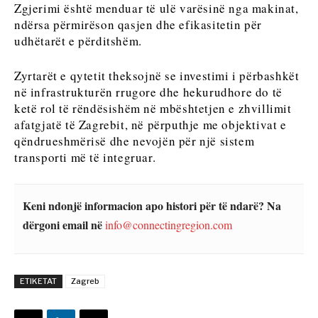
Analizë
Zgjerimi është menduar të ulë varësinë nga makinat,
Discover
ndërsa përmirëson qasjen dhe efikasitetin për
udhëtarët e përditshëm.
Discover
Lajme
Zyrtarët e qytetit theksojnë se investimi i përbashkët
Ngjarjet
në infrastrukturën rrugore dhe hekurudhore do të
Kulturë
Lajme
ketë rol të rëndësishëm në mbështetjen e zhvillimit
Sporti
Ngjarjet
afatgjatë të Zagrebit, në përputhje me objektivat e
Kulturë
qëndrueshmërisë dhe nevojën për një sistem
Rreth nesh
Na kontaktoni
Reklamo
Abonohu
Sporti
transporti më të integruar.
Keni ndonjë informacion apo histori për të ndarë? Na
Western
dërgoni email në
info@connectingregion.com
Balkans
2030
Rreth nesh
Na kontaktoni
Reklamo
Abonohu
ETIKETAT
Zagreb