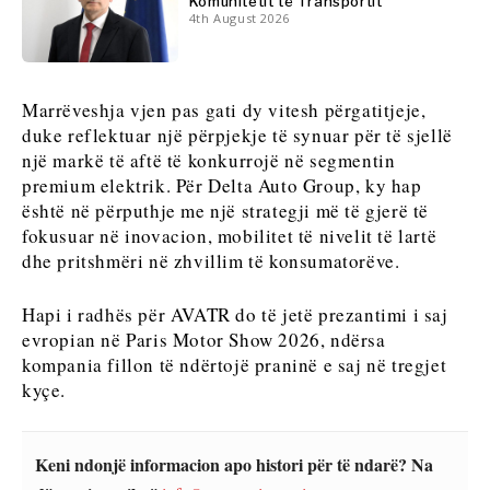
Komunitetit të Transportit
Analizë
4th August 2026
Discover
Discover
Lajme
Marrëveshja vjen pas gati dy vitesh përgatitjeje,
Ngjarjet
duke reflektuar një përpjekje të synuar për të sjellë
Kulturë
një markë të aftë të konkurrojë në segmentin
Lajme
Sporti
premium elektrik. Për Delta Auto Group, ky hap
Ngjarjet
është në përputhje me një strategji më të gjerë të
Kulturë
Rreth nesh
Na kontaktoni
Reklamo
Abonohu
fokusuar në inovacion, mobilitet të nivelit të lartë
Sporti
dhe pritshmëri në zhvillim të konsumatorëve.
Hapi i radhës për AVATR do të jetë prezantimi i saj
Western
evropian në Paris Motor Show 2026, ndërsa
Balkans
kompania fillon të ndërtojë praninë e saj në tregjet
2030
kyçe.
Rreth nesh
Na kontaktoni
Reklamo
Abonohu
Keni ndonjë informacion apo histori për të ndarë? Na