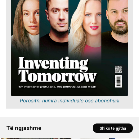
Porositni numra individualë ose abonohuni
Të ngjashme
Shiko të gjitha