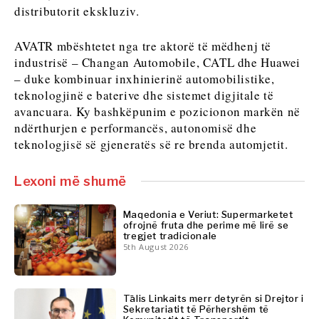
FMCG
Shkencë
distributorit ekskluziv.
Shkencë
Minierat
Minierat
Shitje
AVATR mbështetet nga tre aktorë të mëdhenj të
Shitje me pakicë
me
industrisë – Changan Automobile, CATL dhe Huawei
Qëndrueshmëri
pakicë
– duke kombinuar inxhinierinë automobilistike,
Teknologji
Qëndrueshmëri
teknologjinë e baterive dhe sistemet digjitale të
Telekom
Teknologji
avancuara. Ky bashkëpunim e pozicionon markën në
Turizëm
Telekom
ndërthurjen e performancës, autonomisë dhe
Transport
Turizëm
teknologjisë së gjeneratës së re brenda automjetit.
Tregti
Transport
Tregti
Lexoni më shumë
Insights
Maqedonia e Veriut: Supermarketet
ofrojnë fruta dhe perime më lirë se
Insights
tregjet tradicionale
Intervistë
5th August 2026
Opinion
Intervistë
Bota
Opinion
Analizë
Tālis Linkaits merr detyrën si Drejtor i
Bota
Sekretariatit të Përhershëm të