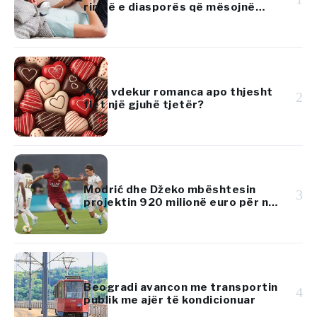
rinjtë e diasporës që mësojnë
gjuhën kroate
A ka vdekur romanca apo thjesht
2
flet një gjuhë tjetër?
Modrić dhe Džeko mbështesin
3
projektin 920 milionë euro për një
resort luksoz në Adriatik
Beogradi avancon me transportin
4
publik me ajër të kondicionuar