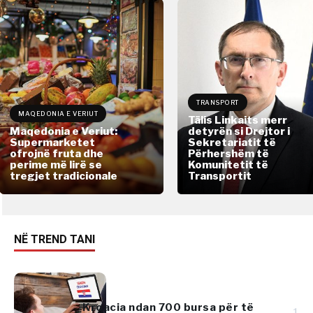
TRANSPORT
MAQEDONIA E VERIUT
Tālis Linkaits merr
Maqedonia e Veriut:
detyrën si Drejtor i
Supermarketet
Sekretariatit të
ofrojnë fruta dhe
Përhershëm të
perime më lirë se
Komunitetit të
tregjet tradicionale
Transportit
NË TREND TANI
Kroacia ndan 700 bursa për të
1