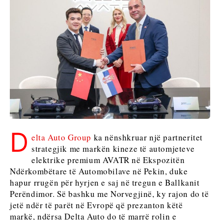
Serbia
Maqedonia
Sllovenia
e Veriut
Serbia
Sllovenia
Business &
Economy
Business &
Economy
Historitë
e
Historitë e
Biznesit
Biznesit
Emërime
D
elta Auto Group
ka nënshkruar një partneritet
Emërime
Bujqësi
strategjik me markën kineze të automjeteve
Bujqësi
Industria
elektrike premium AVATR në Ekspozitën
Industria
Ndërtim
Ndërkombëtare të Automobilave në Pekin, duke
Ndërtim
Energjia
hapur rrugën për hyrjen e saj në tregun e Ballkanit
Energjia
Mjedis
Perëndimor. Së bashku me Norvegjinë, ky rajon do të
Mjedis
Financa
jetë ndër të parët në Evropë që prezanton këtë
Financa
FMCG
markë, ndërsa Delta Auto do të marrë rolin e