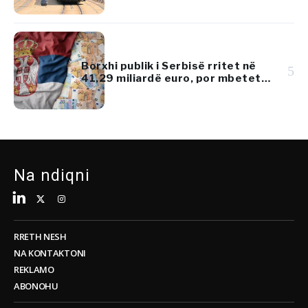
Borxhi publik i Serbisë rritet në
5
41,29 miliardë euro, por mbetet
nën 45% të PBB-së
Na ndiqni
RRETH NESH
NA KONTAKTONI
REKLAMO
ABONOHU