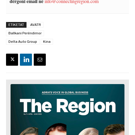
dërgoni email në
info@connectingregion.com
ETIKETAT
AVATR
Ballkani Perëndimor
Delta Auto Group
Kina