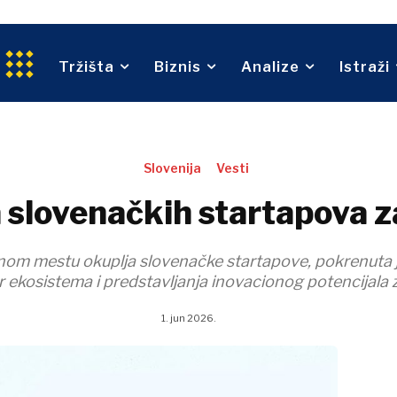
Održivost
Trgovina
An
tvo
Tehnologija
Telekom
Tržišta
Biznis
Analize
Istraži
ina
Turizam
O nama
Kontakt
Oglašavanje
Pretplata
Transport
Trgovina
O nama
Kontakt
Oglašavanje
Pretplata
Slovenija
Vesti
lovenačkih startapova za 
om mestu okuplja slovenačke startapove, pokrenuta je s
 ekosistema i predstavljanja inovacionog potencijala 
1. jun 2026.