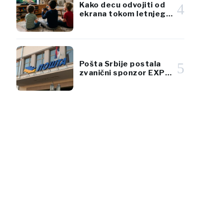
Kako decu odvojiti od
4
ekrana tokom letnjeg
toplotnog talasa
Pošta Srbije postala
5
zvanični sponzor EXPO
2027 Beograd