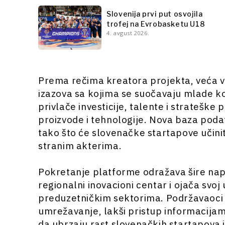
Slovenija prvi put osvojila
trofej na Evrobasketu U18
4. avgust 2026.
Prema rečima kreatora projekta, veća vid
izazova sa kojima se suočavaju mlade k
privlače investicije, talente i strateške
proizvode i tehnologije. Nova baza pod
tako što će slovenačke startapove učini
stranim akterima.
Pokretanje platforme odražava šire napo
regionalni inovacioni centar i ojača svo
preduzetničkim sektorima. Podržavaoci in
umrežavanje, lakši pristup informacija
da ubrzaju rast slovenačkih startapov