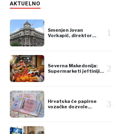
AKTUELNO
Smenjen Jovan
1
Vorkapić, direktor
Republičke direkcije za
imovinu Srbije
Severna Makedonija:
2
Supermarketi jeftiniji
od pijaca za voće i
povrće
Hrvatska će papirne
3
vozačke dozvole
zameniti karticama po
standardima EU