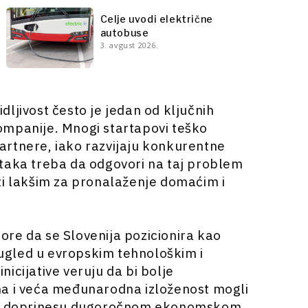
Celje uvodi električne
autobuse
3. avgust 2026.
ljivost često je jedan od ključnih
ompanije. Mnogi startapovi teško
 partnere, iako razvijaju konkurentne
ataka treba da odgovori na taj problem
ti lakšim za pronalaženje domaćim i
re da se Slovenija pozicionira kao
j ugled u evropskim tehnološkim i
icijative veruju da bi bolje
ma i veća međunarodna izloženost mogli
a i doprinesu dugoročnom ekonomskom