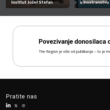
Institut Jožef Stefan
u inostranstvu
Povezivanje donosilaca o
The Region je više od publikacije – to je me
Pratite nas