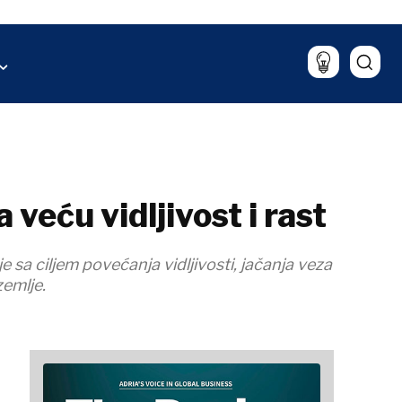
Sport
aliza
Lifestyle
Putovanja
Hrana & piće
veću vidljivost i rast
a ciljem povećanja vidljivosti, jačanja veza
zemlje.