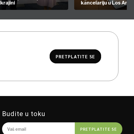
krajini
kancelariju u Los Anđ
PRETPLATITE SE
Budite u toku
PRETPLATITE SE