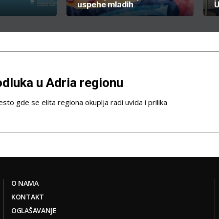
uspehe mladih
U
dluka u Adria regionu
sto gde se elita regiona okuplja radi uvida i prilika
O NAMA
KONTAKT
OGLAŠAVANJE