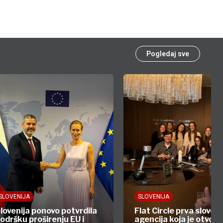
Pogledaj sve
SLOVENIJA
SLOVENIJA
lovenija ponovo potvrdila
Flat Circle prva slove
odršku proširenju EU i
agencija koja je otvoril