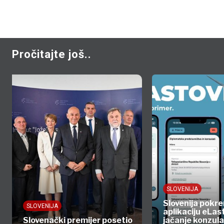
Pročitajte još..
SLOVENIJA
Slovenija pokre
SLOVENIJA
aplikaciju eLas
Slovenački premijer posetio
jačanje konzula