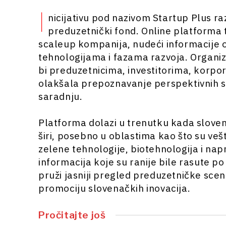
I
nicijativu pod nazivom Startup Plus raz
preduzetnički fond. Online platforma
scaleup kompanija, nudeći informacije 
tehnologijama i fazama razvoja. Organiz
bi preduzetnicima, investitorima, korp
olakšala prepoznavanje perspektivnih s
saradnju.
Platforma dolazi u trenutku kada sloven
širi, posebno u oblastima kao što su vešt
zelene tehnologije, biotehnologija i na
informacija koje su ranije bile rasute po 
pruži jasniji pregled preduzetničke sce
promociju slovenačkih inovacija.
Pročitajte još