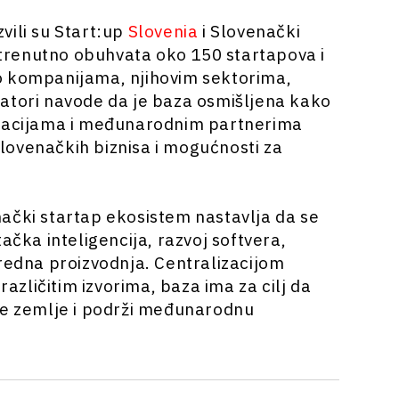
vili su Start:up
Slovenia
i Slovenački
 trenutno obuhvata oko 150 startapova i
o kompanijama, njihovim sektorima,
atori navode da je baza osmišljena kako
oracijama i međunarodnim partnerima
lovenačkih biznisa i mogućnosti za
ački startap ekosistem nastavlja da se
ačka inteligencija, razvoj softvera,
predna proizvodnja. Centralizacijom
različitim izvorima, baza ima za cilj da
ne zemlje i podrži međunarodnu