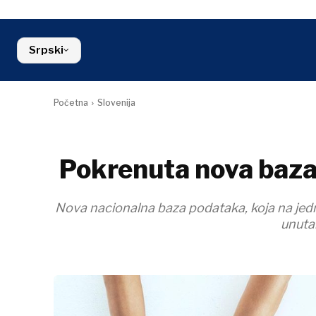
Kosovo*
Industrija
sredina
Slovenija
Građevinars
Finansije
Crna Gora
Energija
FMCG
Severna Makedonija
Srpski
Životna sred
Srbija
Finansije
Slovenija
FMCG
Početna
Slovenija
Pokrenuta nova baza s
Nova nacionalna baza podataka, koja na jedn
unutar