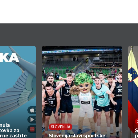
nula
SLOVENIJA
tovka za
S
rne zaštite
Slovenija slavi sportske
p