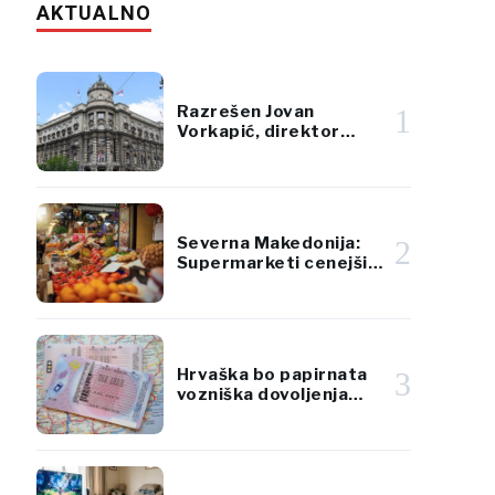
AKTUALNO
Razrešen Jovan
1
Vorkapić, direktor
Republiške direkcije za
premoženje Srbije
Severna Makedonija:
2
Supermarketi cenejši
od tržnic za sadje in
zelenjavo
Hrvaška bo papirnata
3
vozniška dovoljenja
zamenjala s karticami
po standardih EU