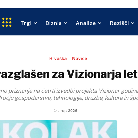
Trgovina
G
Trajnost
beništvo
Transport
O nas
Oglaševanje
Kontakt
Naročnina
privreda
Trgi
Biznis
Analize
Razišči
Trgovina
Hrvaška
Novice
azglašen za Vizionarja l
O nas
Oglaševanje
Kontakt
Naročnina
o priznanje na četrti izvedbi projekta Vizionar godine p
ročju gospodarstva, tehnologije, družbe, kulture in špo
14. maja 2026