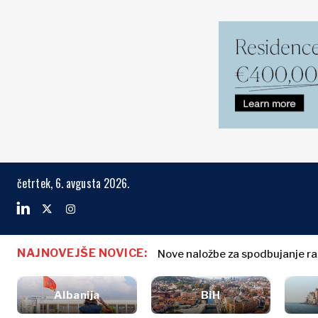
Trgi
Posel in gosp
Preišči The Region
četrtek, 6. avgusta 2026.
Albanija
Poslovne
BiH
zgodbe
Trgi
Hrvaška
Imenovanja
Kosovo*
Poljoprivreda
NAJNOVEJŠE NOVICE:
Industrija
Nove naložbe za spodbujanje ra
Slovenija: Ustavno sodišče 
Črna Gora
Biz St
Gradbeništvo
Severna
Albanija
Energija
BiH
Makedonija
Energ
Albanija
BiH
Okolje
Srbija
Črna Gora
Fina