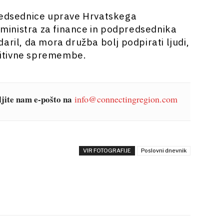
predsednice uprave Hrvatskega
ministra za finance in podpredsednika
aril, da mora družba bolj podpirati ljudi,
ozitivne spremembe.
šljite nam e-pošto na
info@connectingregion.com
VIR FOTOGRAFIJE
Poslovni dnevnik