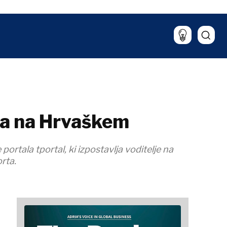
Kultura
Mnenje
Znanost
Imenovanja
Tehnologija
Okolje
Hrana & pijača
Šport
Lifestyle
eta na Hrvaškem
ortala tportal, ki izpostavlja voditelje na
rta.