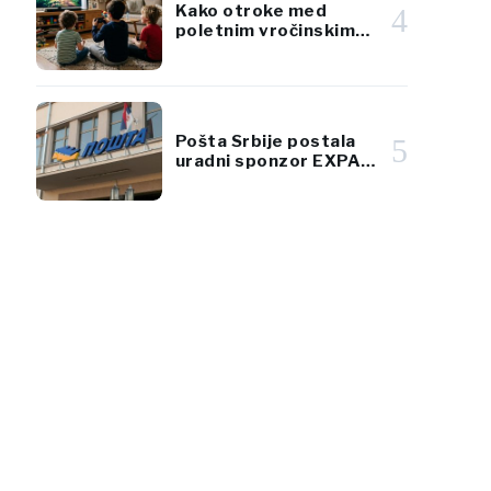
Kako otroke med
4
poletnim vročinskim
valom odvrniti od
zaslonov
Pošta Srbije postala
5
uradni sponzor EXPA
2027 Beograd