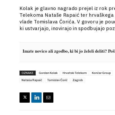
Kolak je glavno nagrado prejel iz rok 
Telekoma Nataše Rapaić ter hrvaškega 
vlade Tomislava Ćorića. V govoru je poud
ki ustvarjajo, inovirajo in spodbujajo p
Imate novico ali zgodbo, ki bi jo želeli deliti? Po
OZNAKE
Gordan Kolak
Hrvatski Telekom
Končar Group
Nataša Rapaić
Tomislav Ćorić
Zagreb