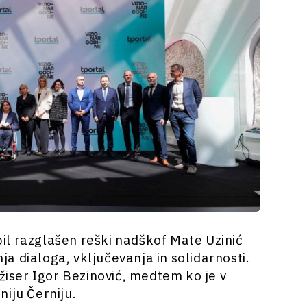
 bil razglašen reški nadškof Mate Uzinić
a dialoga, vključevanja in solidarnosti.
ežiser Igor Bezinović, medtem ko je v
iju Černiju.