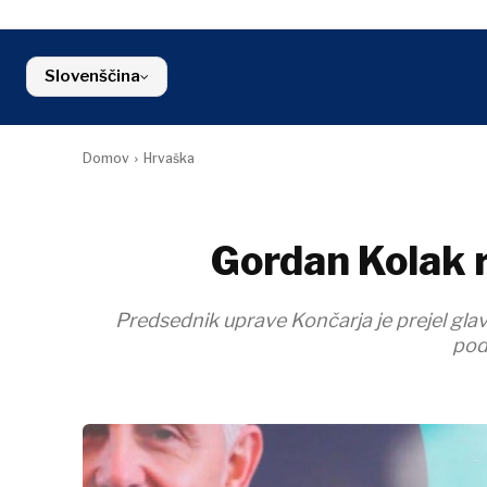
Finance
Slovenija
Hrvaška
FMC
FMCG
Kosovo*
Grad
Slovenščina
Severna
Poljo
Makedonija
Slovenija
Domov
Hrvaška
Srbija
Gordan Kolak r
Predsednik uprave Končarja je prejel glavn
pod