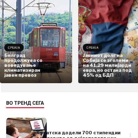
СРБИЈА
СРБИЈА
Белград
Јавниот долг на
продолжува со
Србија се зголеми
воведување
на 41,29 милијарди
климатизиран
евра, но остана под
јавен превоз
45% од БДП
ВО ТРЕНД СЕГА
Хрватска додели 700 стипендии
1