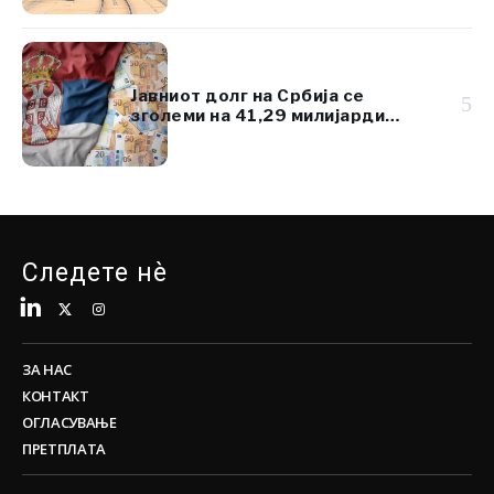
Јавниот долг на Србија се
5
зголеми на 41,29 милијарди
евра, но остана под 45% од БДП
Следете нè
ЗА НАС
КОНТАКТ
ОГЛАСУВАЊЕ
ПРЕТПЛАТА