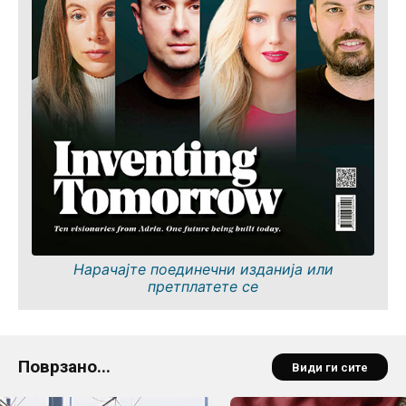
Нарачајте поединечни изданија или
претплатете се
Поврзано...
Види ги сите