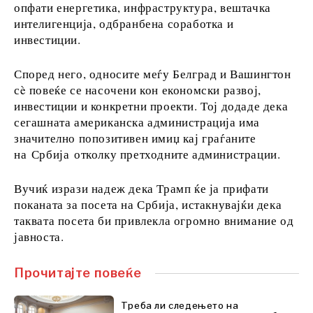
опфати енергетика, инфраструктура, вештачка
FMCG
интелигенција, одбранбена соработка и
Наука
инвестиции.
Рударство
Малопродажба
Според него, односите меѓу Белград и Вашингтон
Одржливост
сè повеќе се насочени кон економски развој,
Технологија
инвестиции и конкретни проекти. Тој додаде дека
Телекомуникации
сегашната американска администрација има
Туризам
значително попозитивен имиџ кај граѓаните
Транспорт
на Србија отколку претходните администрации.
Трговија
Вучиќ изрази надеж дека Трамп ќе ја прифати
поканата за посета на Србија, истакнувајќи дека
Анализи
таквата посета би привлекла огромно внимание од
јавноста.
Интервју
Прочитајте повеќе
Мислење
Свет
Треба ли следењето на
Анализа