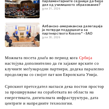
парламентарните седници да биде
дел од училишното образование?
јули 31, 2026
Откриј
Албанско-американска делегација
ја потврди поддршката за
Вести
партнерството Kosovo* –SAD
јули 30, 2026
Настани
Култура
Спорт
Lifestyle
Можната посета доаѓа во период кога
Србија
Патување
настојува дополнително да ги зајакне врските со
Храна &
клучните меѓународни партнери, додека паралелно
Пијалаци
продолжува со својот пат кон Европската Унија.
Српскиот претседател нагласи дека постои простор
за проширување на соработката во областа на
Western
енергетиката, дигиталната инфраструктура, дата
Balkans
центрите и напредните технологии.
2030