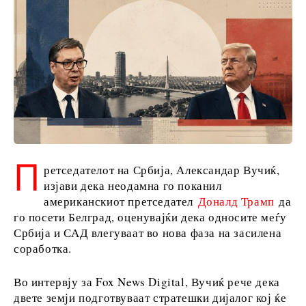
Македонија
Србија
Словенија
Бизнис и
економија
Бизнис
П
ретседателот на Србија, Александар Вучиќ,
приказни
изјави дека неодамна го поканил
Именовања
американскиот претседател
Доналд Трамп
да
Земјоделство
го посети Белград, оценувајќи дека односите меѓу
Индустрија
Србија и САД влегуваат во нова фаза на засилена
Градежништво
соработка.
Енергија
Животна
Во интервју за Fox News Digital, Вучиќ рече дека
средина
двете земји подготвуваат стратешки дијалог кој ќе
Финансии