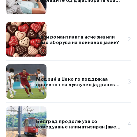
за младите од дијаспората кои
го изучуваат хрватскиот јазик
Дали романтиката исчезна или
2
само зборува на поинаков јазик?
Модриќ и Џеко го поддржаа
3
проектот за луксузен јадрански
ресорт вреден 920 милиони
евра
Белград продолжува со
4
воведување климатизиран јавен
превоз