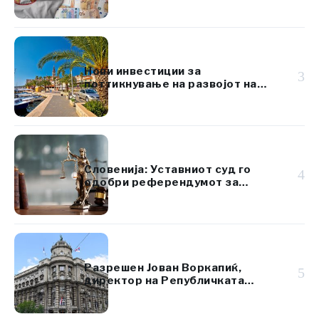
Нови инвестиции за
3
поттикнување на развојот на
островот Брач
Словенија: Уставниот суд го
4
одобри референдумот за
даночната реформа
Разрешен Јован Воркапиќ,
5
директор на Републичката
дирекција за имот на Србија