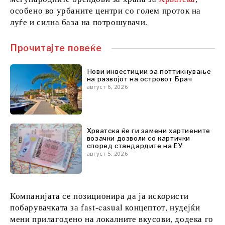
FMCG
особено во урбаните центри со голем проток на
Наука
луѓе и силна база на потрошувачи.
Рударство
Малопродажба
Прочитајте повеќе
Одржливост
Технологија
Нови инвестиции за поттикнување
Телекомуникации
на развојот на островот Брач
Туризам
август 6, 2026
Транспорт
Трговија
Хрватска ќе ги замени хартиените
возачки дозволи со картички
Анализи
според стандардите на ЕУ
август 5, 2026
Интервју
Мислење
Компанијата се позиционира да ја искористи
Свет
побарувачката за fast-casual концептот, нудејќи
Анализа
мени прилагодено на локалните вкусови, додека го