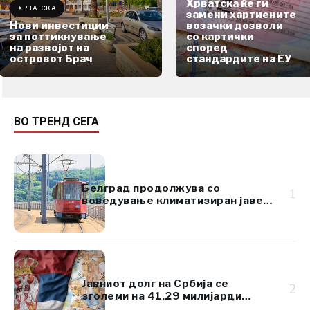
Хрватска ќе ги
ХРВАТСКА
замени хартиените
Нови инвестиции
возачки дозволи
за поттикнување
со картички
на развојот на
според
островот Брач
стандардите на ЕУ
ВО ТРЕНД СЕГА
Белград продолжува со
1
воведување климатизиран јавен
превоз
Јавниот долг на Србија се
2
зголеми на 41,29 милијарди
евра, но остана под 45% од БДП