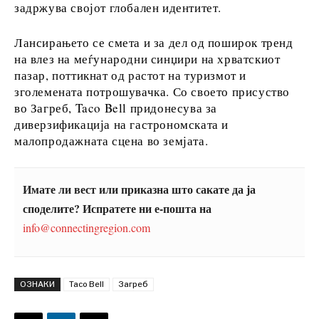
задржува својот глобален идентитет.
Откриј
Лансирањето се смета и за дел од поширок тренд
на влез на меѓународни синџири на хрватскиот
пазар, поттикнат од растот на туризмот и
Вести
зголемената потрошувачка. Со своето присуство
Настани
во Загреб, Taco Bell придонесува за
Култура
диверзификација на гастрономската и
Спорт
малопродажната сцена во земјата.
Lifestyle
Патување
Храна &
Имате ли вест или приказна што сакате да ја
Пијалаци
споделите? Испратете ни е-пошта на
info@connectingregion.com
Western
Balkans
ОЗНАКИ
Taco Bell
Загреб
2030