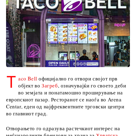
Србија
Словенија
Бизнис и
економија
Бизнис
приказни
T
aco Bell
официјално го отвори својот прв
Именовања
објект во
Загреб
, означувајќи го своето деби
Земјоделство
во земјата и понатамошно проширување на
Индустрија
европскиот пазар. Ресторанот се наоѓа во Arena
Градежништво
Centar, еден од најфреквентните трговски центри
Енергија
во главниот град.
Животна
средина
Отворањето го одразува растечкиот интерес на
Финансии
меѓународните брендови за храна за
Хрватска
,