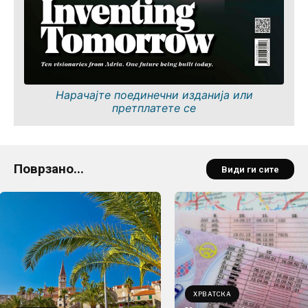
Нарачајте поединечни изданија или
претплатете се
Поврзано...
Види ги сите
ХРВАТСКА