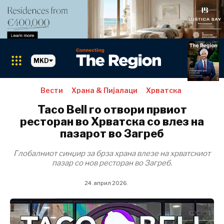
MKD
Вести
Храна & Пијалаци
Хрватска
Пазари
Taco Bell го отвори првиот
ресторан во Хрватска со влез на
пазарот во Загреб
Албанија
Глобалниот синџир за брза храна влезе на хрватскиот
БиХ
пазар со нов ресторан во Загреб.
Хрватска
24. април 2026.
Косово*
Црна Гора
Северна
Македонија