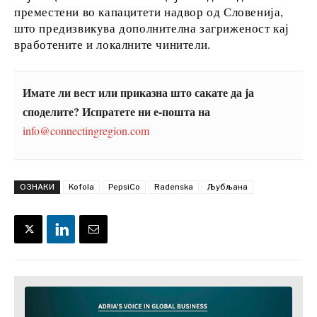
преместени во капацитети надвор од Словенија,
За нас
Огласување
Контакт
Претплата
што предизвикува дополнителна загриженост кај
вработените и локалните чинители.
Имате ли вест или приказна што сакате да ја
споделите? Испратете ни е-пошта на
info@connectingregion.com
ОЗНАКИ
Kofola
PepsiCo
Radenska
Љубљана