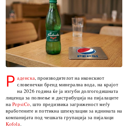
Македонија
Србија
Словенија
Бизнис и
економија
Бизнис
приказни
Р
Именовања
аденска
, производителот на иконскиот
Земјоделство
словенечки бренд минерална вода, на крајот
Индустрија
на 2026 година ќе ја изгуби долгогодишната
Градежништво
лиценца за полнење и дистрибуција на пијалаците
Енергија
на
PepsiCo
, што предизвика загриженост меѓу
Животна
вработените и поттикна шпекулации за иднината на
компанијата под чешката групација за пијалаци
средина
Kofola
.
Финансии