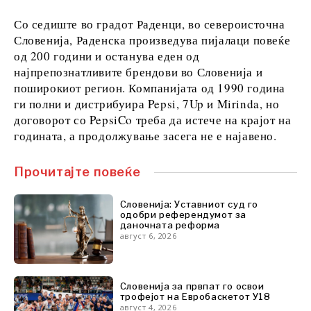
FMCG
Со седиште во градот Раденци, во североисточна
Наука
Словенија, Раденска произведува пијалаци повеќе
Рударство
од 200 години и останува еден од
Малопродажба
најпрепознатливите брендови во Словенија и
Одржливост
поширокиот регион. Компанијата од 1990 година
Технологија
ги полни и дистрибуира Pepsi, 7Up и Mirinda, но
Телекомуникации
договорот со PepsiCo треба да истече на крајот на
Туризам
годината, а продолжување засега не е најавено.
Транспорт
Трговија
Прочитајте повеќе
Словенија: Уставниот суд го
Анализи
одобри референдумот за
даночната реформа
август 6, 2026
Интервју
Мислење
Свет
Словенија за првпат го освои
трофејот на Евробаскетот У18
Анализа
август 4, 2026