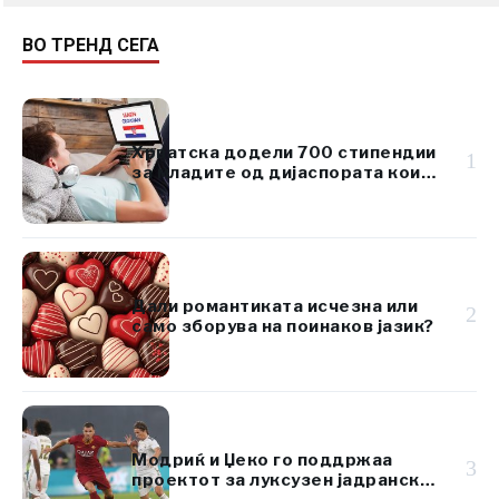
ВО ТРЕНД СЕГА
Хрватска додели 700 стипендии
1
за младите од дијаспората кои
го изучуваат хрватскиот јазик
Дали романтиката исчезна или
2
само зборува на поинаков јазик?
Модриќ и Џеко го поддржаа
3
проектот за луксузен јадрански