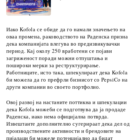
Откриј
Иако Kofola се обиде да го намали значењето на
оваа промена, раководството на Раденска призна
Вести
дека компанијата влегува во предизвикувачки
Настани
период. Кај околу 250 вработени се појави
Култура
загриженост поради можни отпуштања и
Спорт
пошироки мерки за реструктурирање.
Lifestyle
Работниците, исто така, шпекулираат дека Kofola
Патување
би можела да го префрли бизнисот со PepsiCo на
Храна &
други компании во своето портфолио.
Пијалаци
Овој развој на настаните поттикна и шпекулации
дека Kofola можеби се подготвува да ја продаде
Раденска, иако нема официјална потврда.
Western
Извештаите дополнително сугерираат дека дел од
Balkans
производствените активности и брендовите на
2030
пијалаци би можеле потенцијално да бидат