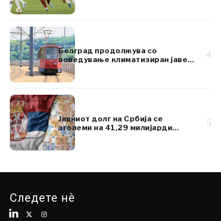
ресорт вреден 920 милиони
евра
Белград продолжува со
4
воведување климатизиран јавен
превоз
Јавниот долг на Србија се
5
зголеми на 41,29 милијарди
евра, но остана под 45% од БДП
Следете нè