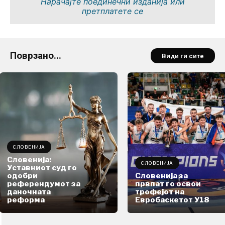
Нарачајте поединечни изданија или
претплатете се
Поврзано...
Види ги сите
СЛОВЕНИЈА
Словенија:
СЛОВЕНИЈА
Уставниот суд го
одобри
Словенија за
референдумот за
првпат го освои
даночната
трофејот на
реформа
Евробаскетот У18