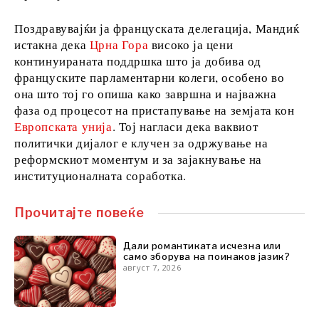
FMCG
Наука
Поздравувајќи ја француската делегација, Мандиќ
Рударство
истакна дека
Црна Гора
високо ја цени
Малопродажба
континуираната поддршка што ја добива од
француските парламентарни колеги, особено во
Одржливост
она што тој го опиша како завршна и најважна
Технологија
фаза од процесот на пристапување на земјата кон
Телекомуникации
Европската унија
. Тој нагласи дека ваквиот
Туризам
политички дијалог е клучен за одржување на
Транспорт
реформскиот моментум и за зајакнување на
Трговија
институционалната соработка.
Прочитајте повеќе
Анализи
Дали романтиката исчезна или
само зборува на поинаков јазик?
Интервју
август 7, 2026
Мислење
Свет
Анализа