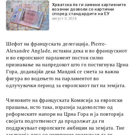
Хрватска ќе ги замени хартиените
возачки дозволи со картички
според стандардите на ЕУ
Откриј
август 5, 2026
Вести
Шефот на француската делегација, Pierre-
Настани
Alexandre Anglade, истакна дека и во францускиот
Култура
и во европскиот парламент постои силно
Спорт
признавање на напредокот што го постигнува Црна
Lifestyle
Гора, додавајќи дека Мандиќ се смета за важна
Патување
фигура во водењето на парламентот во
Храна &
одлучувачки период за европскиот пат на земјата.
Пијалаци
Членовите на француската Комисија за европски
прашања, исто така, изразија задоволство од
Western
реформските напори на Црна Гора и ја повторија
Balkans
својата подготвеност да продолжат да ги
2030
поддржуваат европските амбиции на земјата. Тие
заклучија дека со нетрпение очекуваат да го