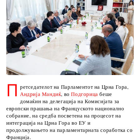
Македонија
Србија
Словенија
Бизнис и
економија
Бизнис
приказни
П
Именовања
ретседателот на Парламентот на Црна Гора,
Земјоделство
Андрија Мандиќ
, во
Подгорица
беше
Индустрија
домаќин на делегација на Комисијата за
Градежништво
европски прашања на Француското национално
Енергија
собрание, на средба посветена на процесот на
Животна
интеграција на Црна Гора во ЕУ и
средина
продолжувањето на парламентарната соработка со
Финансии
Франција.