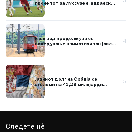
3
проектот за луксузен јадрански
ресорт вреден 920 милиони
евра
Белград продолжува со
4
воведување климатизиран јавен
превоз
Јавниот долг на Србија се
5
зголеми на 41,29 милијарди
евра, но остана под 45% од БДП
Следете нè