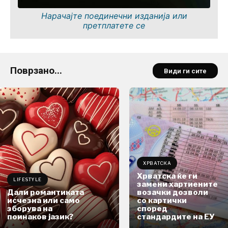
Нарачајте поединечни изданија или
претплатете се
Поврзано...
Види ги сите
ХРВАТСКА
Хрватска ќе ги
LIFESTYLE
замени хартиените
Дали романтиката
возачки дозволи
исчезна или само
со картички
зборува на
според
поинаков јазик?
стандардите на ЕУ