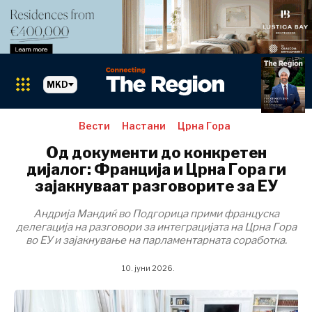
MKD
Вести
Настани
Црна Гора
Пазари
Од документи до конкретен
дијалог: Франција и Црна Гора ги
зајакнуваат разговорите за ЕУ
Албанија
Андрија Мандиќ во Подгорица прими француска
делегација на разговори за интеграцијата на Црна Гора
БиХ
во ЕУ и зајакнување на парламентарната соработка.
Хрватска
Косово*
10. јуни 2026.
Црна Гора
Северна