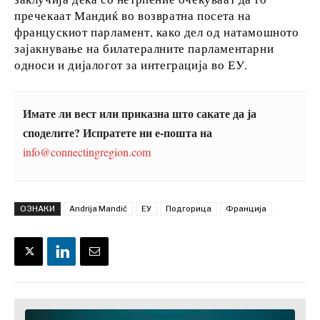
За нас
Огласување
Контакт
Претплата
пречекаат Мандиќ во возвратна посета на
францускиот парламент, како дел од натамошното
зајакнување на билатералните парламентарни
односи и дијалогот за интеграција во ЕУ.
Имате ли вест или приказна што сакате да ја
споделите? Испратете ни е-пошта на
info@connectingregion.com
ОЗНАКИ
Andrija Mandić
ЕУ
Подгорица
Франција