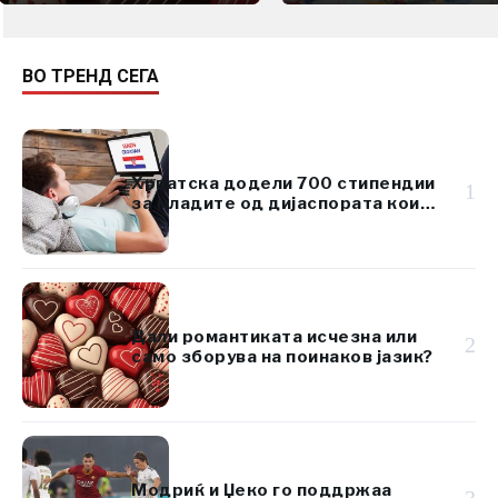
ВО ТРЕНД СЕГА
Хрватска додели 700 стипендии
1
за младите од дијаспората кои
го изучуваат хрватскиот јазик
Дали романтиката исчезна или
2
само зборува на поинаков јазик?
Модриќ и Џеко го поддржаа