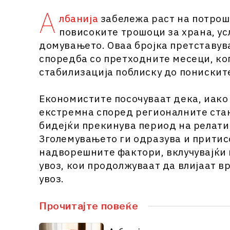
А
лбанија
забележа раст на потрош
повисоките трошоци за храна, ус
домувањето. Оваа бројка претставув
споредба со претходните месеци, ко
стабилизација поблиску до понискит
Економистите посочуваат дека, иако 
екстремна според регионалните ста
бидејќи прекинува период на релати
Зголемувањето ги одразува и прити
надворешните фактори, вклучувајќи 
увоз, кои продолжуваат да влијаат 
увоз.
Прочитајте повеќе