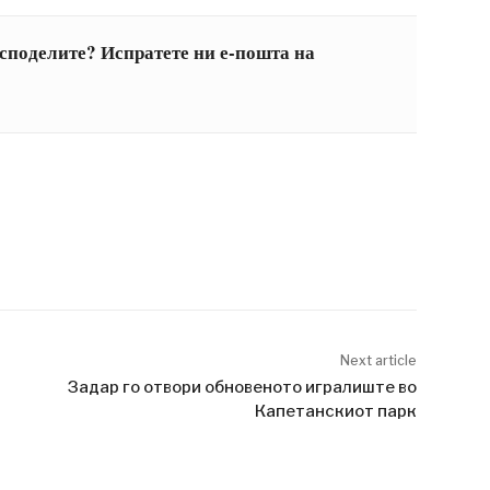
 споделите? Испратете ни е-пошта на
Next article
Задар го отвори обновеното игралиште во
Капетанскиот парк