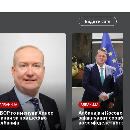
Види ги сите
АЛБАНИЈА
АЛБАНИЈА
БОР го именува Ханес
Албанија и Косово* ја
акач за нов шеф во
зајакнуваат соработ
лбанија
во земјоделството