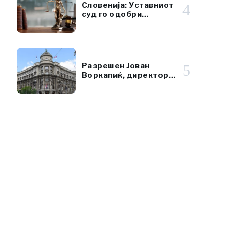
Словенија: Уставниот
4
суд го одобри
референдумот за
даночната реформа
Разрешен Јован
5
Воркапиќ, директор
на Републичката
дирекција за имот на
Србија