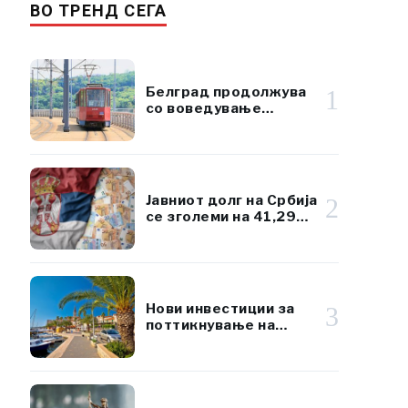
ВО ТРЕНД СЕГА
Белград продолжува
1
со воведување
климатизиран јавен
превоз
Јавниот долг на Србија
2
се зголеми на 41,29
милијарди евра, но
остана под 45% од
БДП
Нови инвестиции за
3
поттикнување на
развојот на островот
Брач