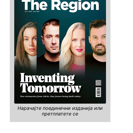
Нарачајте поединечни изданија или
претплатете се