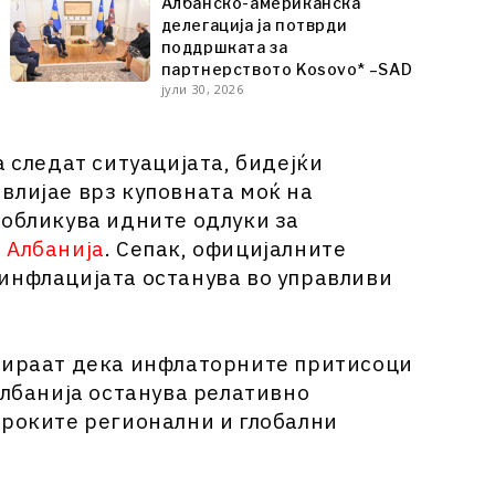
Албанско-американска
делегација ја потврди
поддршката за
партнерството Kosovo* –SAD
јули 30, 2026
а следат ситуацијата, бидејќи
влијае врз куповната моќ на
 обликува идните одлуки за
 Албанија
. Сепак, официјалните
инфлацијата останува во управливи
ерираат дека инфлаторните притисоци
Албанија останува релативно
ироките регионални и глобални