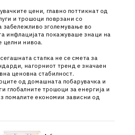
увачките цени, главно поттикнат од
луги и трошоци поврзани со
а забележливо зголемување во
га инфлацијата покажуваше знаци на
е целни нивоа.
сегашната стапка не се смета за
ндарди, нагорниот тренд е значаен
вна ценовна стабилност.
соците од домашната побарувачка и
ги глобалните трошоци за енергија и
врз помалите економии зависни од