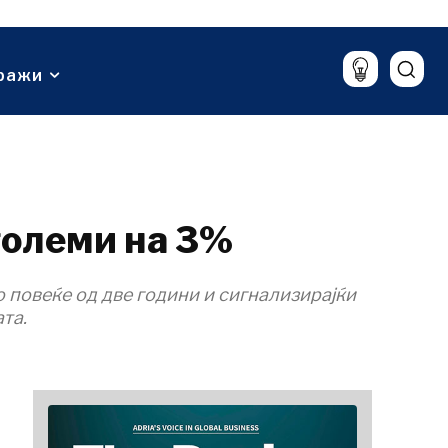
Спорт
ализа
Lifestyle
Патување
ражи
Храна & Пијалаци
големи на 3%
о повеќе од две години и сигнализирајќи
та.