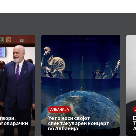
АЛБАНИЈА
атвори
Ye го носи својот
Е
еговарачки
спектакуларен концерт
Т
во Албанија
А