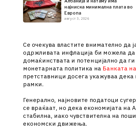
Албанија и натаму има
најниска минимална плата во
Европа
август 3, 2026
Се очекува властите внимателно да ј
одржливата инфлација би можела да 
домаќинствата и потенцијално да ги
монетарната политика на
Банката на
претставници досега укажуваа дека 
рамки.
Генерално, најновите податоци суг
се враќаат, но дека економијата на 
стабилна, иако чувствителна на пош
економски движења.