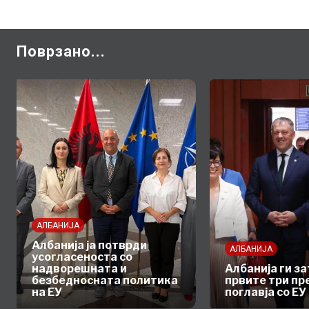
Поврзано...
АЛБАНИЈА
Албанија ја потврди
АЛБАНИЈА
усогласеноста со
надворешната и
Албанија ги з
безбедносната политика
првите три пр
на ЕУ
поглавја со ЕУ