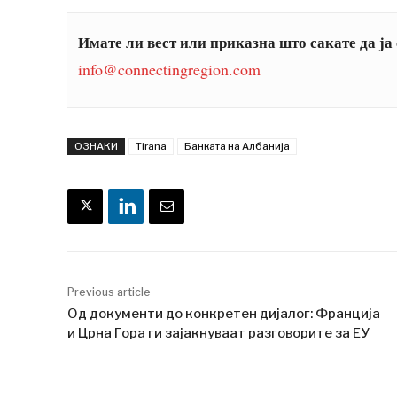
Имате ли вест или приказна што сакате да ја
info@connectingregion.com
ОЗНАКИ
Tirana
Банката на Албанија
Previous article
Од документи до конкретен дијалог: Франција
и Црна Гора ги зајакнуваат разговорите за ЕУ