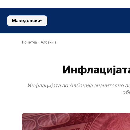
Косово*
Индустрија
средина
Словенија
Градежниш
Финансии
Црна Гора
Енергија
FMCG
Северна Македонија
Македонски
Животна ср
Србија
Финансии
Словенија
FMCG
Почетна
Албанија
Инфлацијата
Инфлацијата во Албанија значително пор
об