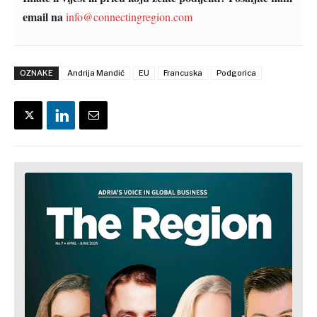
email na
info@connectingregion.com
OZNAKE
Andrija Mandić
EU
Francuska
Podgorica