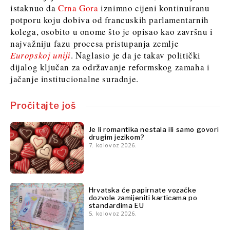
FMCG
Rudarstvo
istaknuo da
Crna Gora
iznimno cijeni kontinuiranu
Znanost
Maloprodaja
potporu koju dobiva od francuskih parlamentarnih
Rudarstvo
Održivost
kolega, osobito u onome što je opisao kao završnu i
Maloprodaja
Tehnologija
najvažniju fazu procesa pristupanja zemlje
Održivost
Telekom
Europskoj uniji
. Naglasio je da je takav politički
Tehnologija
Turizam
dijalog ključan za održavanje reformskog zamaha i
Telekom
Prijevoz
jačanje institucionalne suradnje.
Turizam
Trgovina
Prijevoz
Pročitajte još
Trgovina
Insights
Je li romantika nestala ili samo govori
drugim jezikom?
Insights
7. kolovoz 2026.
Intervju
Mišljenje
Intervju
Svijet
Mišljenje
Hrvatska će papirnate vozačke
Analiza
dozvole zamijeniti karticama po
Svijet
standardima EU
Analiza
5. kolovoz 2026.