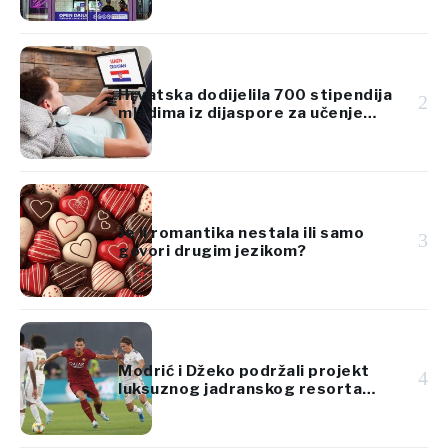
Hrvatska dodijelila 700 stipendija
2
mladima iz dijaspore za učenje
hrvatskog jezika
Je li romantika nestala ili samo
3
govori drugim jezikom?
Modrić i Džeko podržali projekt
4
luksuznog jadranskog resorta
vrijedan 920 milijuna eura