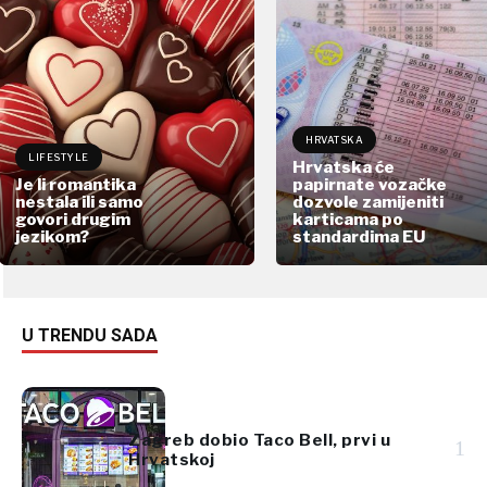
HRVATSKA
LIFESTYLE
Hrvatska će
Je li romantika
papirnate vozačke
nestala ili samo
dozvole zamijeniti
govori drugim
karticama po
jezikom?
standardima EU
U TRENDU SADA
Zagreb dobio Taco Bell, prvi u
1
Hrvatskoj