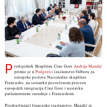
Sjeverna
Slovenija
Makedonija
Srbija
Slovenija
Business &
Economy
Business &
Economy
Poslovne
priče
Poslovne
Imenovanja
priče
Poljoprivreda
P
redsjednik Skupštine Crne Gore
Andrija Mandić
Imenovanja
Industrija
primio je u
Podgorici
izaslanstvo Odbora za
Poljoprivreda
Građevinarstvo
europske poslove Nacionalne skupštine
Industrija
Energetika
Francuske, na sastanku posvećenom procesu
Građevinarstvo
Okoliš
europskih integracija Crne Gore i nastavku
Energetika
Financije
parlamentarne suradnje s Francuskom.
Okoliš
FMCG
Financije
Znanost
Pozdravljajući francusko izaslanstvo, Mandić je