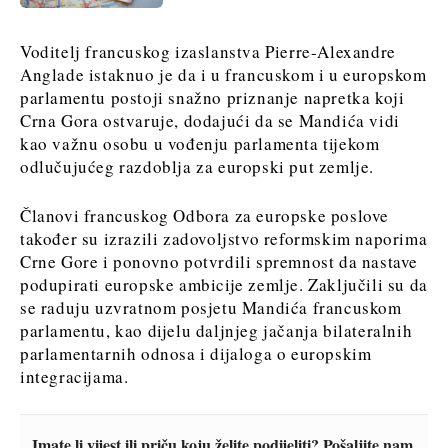
Discover
Discover
Voditelj francuskog izaslanstva Pierre-Alexandre
Anglade istaknuo je da i u francuskom i u europskom
Vijesti
Vijesti
parlamentu postoji snažno priznanje napretka koji
Događanja
Događanja
Crna Gora ostvaruje, dodajući da se Mandića vidi
Kultura
Kultura
kao važnu osobu u vođenju parlamenta tijekom
Sport
Sport
odlučujućeg razdoblja za europski put zemlje.
Lifestyle
Lifestyle
Putovanja
Putovanja
Članovi francuskog Odbora za europske poslove
Hrana
Hrana
također su izrazili zadovoljstvo reformskim naporima
& piće
&
Crne Gore i ponovno potvrdili spremnost da nastave
piće
podupirati europske ambicije zemlje. Zaključili su da
se raduju uzvratnom posjetu Mandića francuskom
Western
O nama
Kontakt
Oglašavanje
Pretplata
parlamentu, kao dijelu daljnjeg jačanja bilateralnih
Balkans
parlamentarnih odnosa i dijaloga o europskim
2030
integracijama.
O nama
Kontakt
Oglašavanje
Pretplata
Imate li vijest ili priču koju želite podijeliti? Pošaljite nam