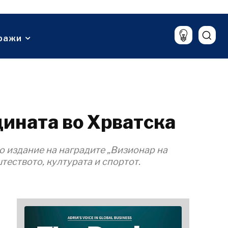
Lifestyle
Патување
Храна & Пијалаци
ражи
дината во Хрватска
о издание на наградите „Визионар на
штеството, културата и спортот.