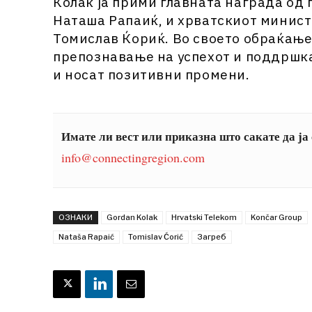
Колак ја прими главната награда од 
Наташа Рапаиќ, и хрватскиот минис
Томислав Ќориќ. Во своето обраќање 
препознавање на успехот и поддршка
и носат позитивни промени.
Имате ли вест или приказна што сакате да ја
info@connectingregion.com
ОЗНАКИ
Gordan Kolak
Hrvatski Telekom
Končar Group
Nataša Rapaić
Tomislav Ćorić
Загреб