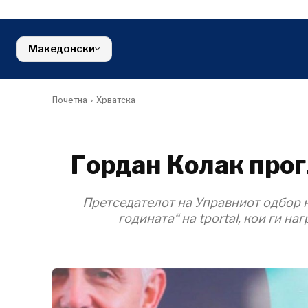
Градежниш
Финансии
Црна Гора
Енергија
FMCG
Северна Македонија
Животна ср
Србија
Македонски
Финансии
Словенија
FMCG
Почетна
Хрватска
Гордан Колак прог
Претседателот на Управниот одбор н
годината“ на tportal, кои ги н