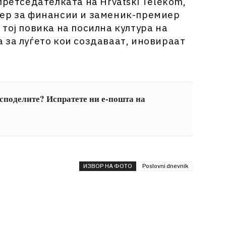
претседателката на Hrvatski Telekom,
тер за финансии и заменик-премиер
тој повика на посилна култура на
 за луѓето кои создаваат, иновираат
 споделите? Испратете ни е-пошта на
ИЗВОР НА ФОТО
Poslovni dnevnik