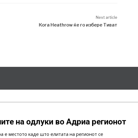
Next article
Кога Heathrow ќе го избере Тиват
ите на одлуки во Адриа регионот
оа е местото каде што елитата на регионот се