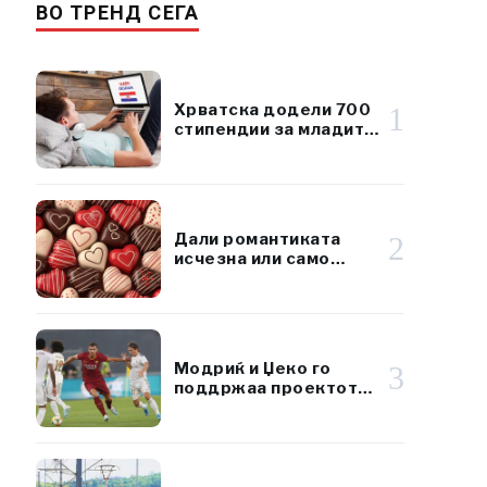
ВО ТРЕНД СЕГА
Хрватска додели 700
1
стипендии за младите
од дијаспората кои го
изучуваат хрватскиот
јазик
Дали романтиката
2
исчезна или само
зборува на поинаков
јазик?
Модриќ и Џеко го
3
поддржаа проектот
за луксузен јадрански
ресорт вреден 920
милиони евра