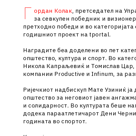
Г
ордан Колак
, претседател на Уп
за севкупен победник и визионер
претходно победи и во категоријата
годишниот проект на tportal.
Наградите беа доделени во пет катег
општество, култура и спорт. Во кате
Никола Капраљевиќ и Томислав Цар,
компании Productive и Infinum, за р
Ријечкиот надбискуп Мате Узиниќ ја 
општество за неговиот јавен ангажма
и солидарност. Во културата беше н
додека параатлетичарот Дени Черни
годината во спортот.