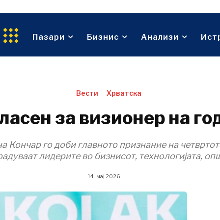
тво
Технологија
Телекомуникации
едина
Туризам
Пазари
Бизнис
Анализи
Ист
За нас
Огласување
Контакт
Претплата
Транспорт
Трговија
За нас
Огласување
Контакт
Претплата
Вести
Хрватска
ласен за визионер на го
а Кончар го доби главното признание на четвртот
аградуваат лидерите во бизнисот, технологијата, оп
14. мај 2026.