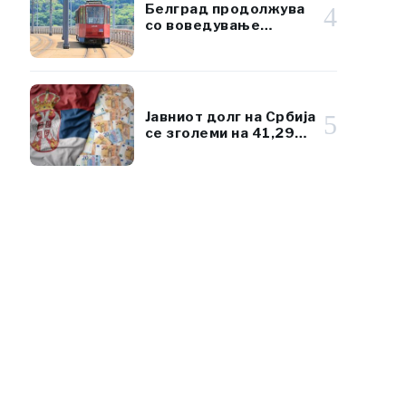
Белград продолжува
4
со воведување
климатизиран јавен
превоз
Јавниот долг на Србија
5
се зголеми на 41,29
милијарди евра, но
остана под 45% од
БДП