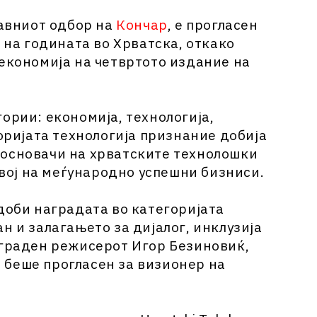
равниот одбор на
Кончар
, е прогласен
 на годината во Хрватска, откако
 економија на четвртото издание на
ории: економија, технологија,
горијата технологија признание добија
 основачи на хрватските технолошки
азвој на меѓународно успешни бизниси.
доби наградата во категоријата
н и залагањето за дијалог, инклузија
аграден режисерот Игор Безиновиќ,
 беше прогласен за визионер на