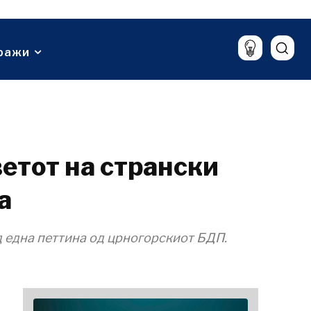
Култура
ет
ијалаци
Спорт
ализа
Lifestyle
ражи
Патување
Храна & Пијалаци
етот на странски
а
д една петтина од црногорскиот БДП.