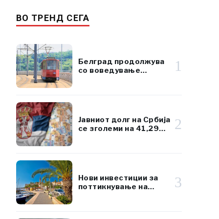
ВО ТРЕНД СЕГА
Белград продолжува
1
со воведување
климатизиран јавен
превоз
Јавниот долг на Србија
2
се зголеми на 41,29
милијарди евра, но
остана под 45% од
БДП
Нови инвестиции за
3
поттикнување на
развојот на островот
Брач