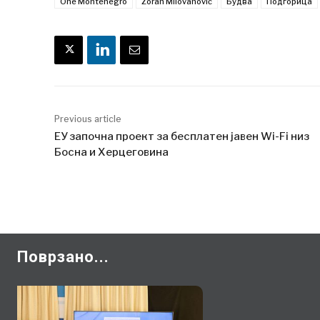
One Montenegro
Zoran Milovanović
Будва
Подгорица
Previous article
ЕУ започна проект за бесплатен јавен Wi-Fi низ
Босна и Херцеговина
Поврзано...