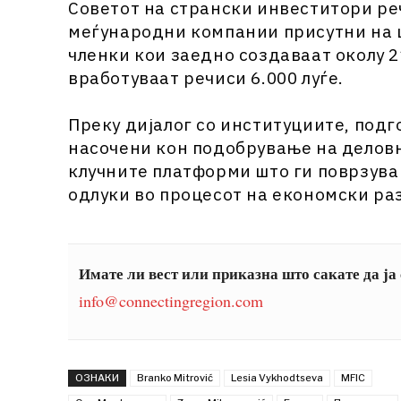
Советот на странски инвеститори р
меѓународни компании присутни на ц
членки кои заедно создаваат околу 2
вработуваат речиси 6.000 луѓе.
Преку дијалог со институциите, под
насочени кон подобрување на деловн
клучните платформи што ги поврзува
одлуки во процесот на економски раз
Имате ли вест или приказна што сакате да ја
info@connectingregion.com
ОЗНАКИ
Branko Mitrović
Lesia Vykhodtseva
MFIC