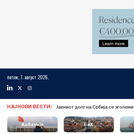
Пазари
Бизнис и еко
Пребарај го The Region
петок, 7. август 2026.
Албанија
Бизнис
БиХ
приказни
Пазари
Хрватска
Именовања
НАЈНОВИ ВЕСТИ:
Косово*
Земјоделство
Јавниот долг на Србија се зголеми н
Нови инвестиции за поттикнување
Индустрија
Црна Гора
Албанија
Бизнис прик
Градежништво
Северна
Албанија
БиХ
БиХ
Именовања
Енергија
Македонија