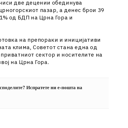
ечиси две децении обединува
рногорскиот пазар, а денес брои 39
1% од БДП на Црна Гора и
готовка на препораки и иницијативи
ата клима, Советот стана една од
 приватниот сектор и носителите на
вој на Црна Гора.
 споделите? Испратете ни е-пошта на