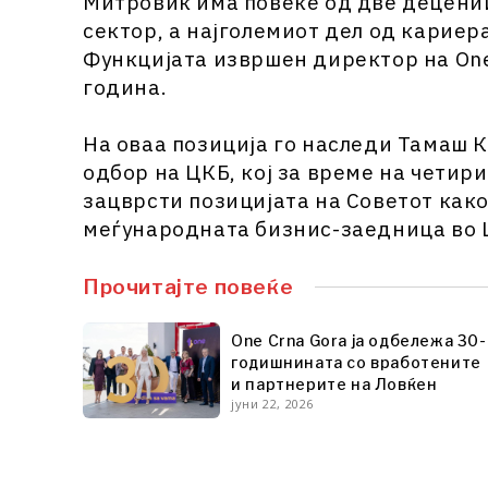
Митровиќ има повеќе од две децени
сектор, а најголемиот дел од кариер
Функцијата извршен директор на One 
година.
На оваа позиција го наследи Тамаш 
одбор на ЦКБ, кој за време на чети
зацврсти позицијата на Советот како
меѓународната бизнис-заедница во 
Прочитајте повеќе
One Crna Gora ја одбележа 30-
годишнината со вработените
и партнерите на Ловќен
јуни 22, 2026