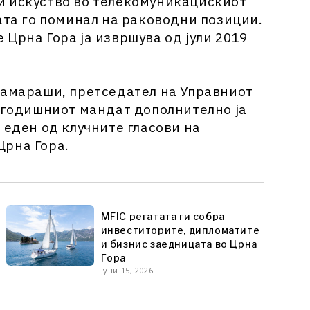
и искуство во телекомуникацискиот
ата го поминал на раководни позиции.
Црна Гора ја извршува од јули 2019
Камараши, претседател на Управниот
ригодишниот мандат дополнително ја
 еден од клучните гласови на
Црна Гора.
MFIC регатата ги собра
инвеститорите, дипломатите
и бизнис заедницата во Црна
Гора
јуни 15, 2026