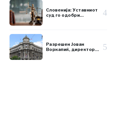
Словенија: Уставниот
4
суд го одобри
референдумот за
даночната реформа
Разрешен Јован
5
Воркапиќ, директор
на Републичката
дирекција за имот на
Србија