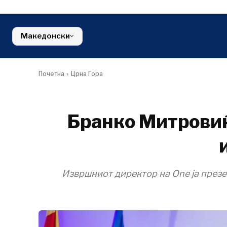
Хрватска
Земјоделст
Животна
Србија
Косово*
Индустрија
средина
Словенија
Градежниш
Финансии
Црна Гора
Македонски
Енергија
FMCG
Северна Македонија
Животна ср
Србија
Финансии
Словенија
FMCG
Почетна
Црна Гора
Бранко Митровиќ
Извршниот директор на One ја презе