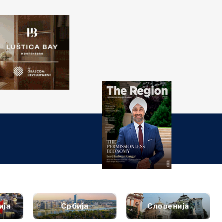
риј
Western
Balkans 2030
ПРЕБАРАЈ
ти
тани
нализи
Откриј
тура
рт
style
тервју
Вести
атување
ија
Србија
Словенија
слење
Настани
рана &