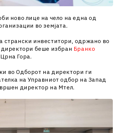
би ново лице на чело на една од
рганизации во земјата.
а странски инвеститори, одржано во
а директори беше избран
Бранко
 Црна Гора.
ки во Одборот на директори ги
ателка на Управниот одбор на Запад
звршен директор на Мтел.