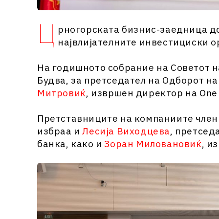
Ц
рногорската бизнис-заедница до
највлијателните инвестициски о
На годишното собрание на Советот н
Будва, за претседател на Одборот н
Митровиќ
, извршен директор на One
Претставниците на компаниите член
избраа и
Лесија Виходцева
, претсед
банка, како и
Зоран Миловановиќ
, и