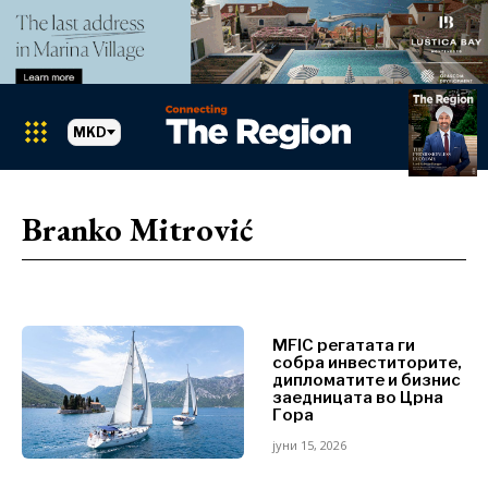
MKD
Markets
Search The Region
SEARCH
Branko Mitrović
Албанија
БиХ
Хрватска
Markets
Косово*
Црна Гора
MFIC регатата ги
собра инвеститорите,
Албанија
Северна
дипломатите и бизнис
БиХ
Македонија
заедницата во Црна
Гора
Хрватска
Србија
Косово*
Словенија
јуни 15, 2026
Црна Гора