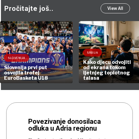
Pročitajte još..
View All
SRBIJA
SLOVENIJA
Kako djecu odvojiti
Slovenija prvi put
od ekrana tokom
osvojila trofej
ljetnjeg toplotnog
EuroBasketa U18
talasa
Povezivanje donosilaca
odluka u Adria regionu