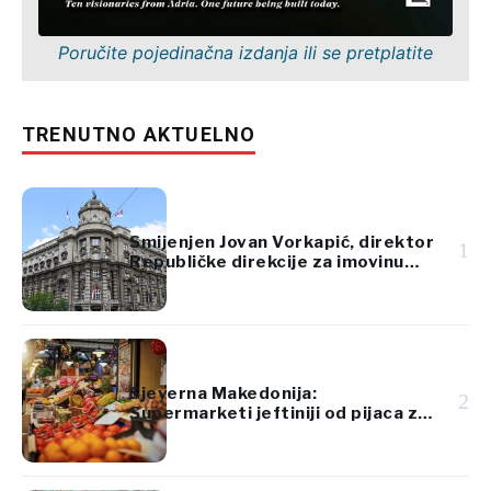
Poručite pojedinačna izdanja ili se pretplatite
TRENUTNO AKTUELNO
Smijenjen Jovan Vorkapić, direktor
1
Republičke direkcije za imovinu
Srbije
Sjeverna Makedonija:
2
Supermarketi jeftiniji od pijaca za
voće i povrće