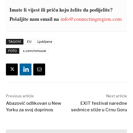
Balkans
2030
Imate li vijest ili priču koju želite da podijelite?
Pošaljite nam email na
info@connectingregion.com
O nama
Kontakt
Oglašavanje
Pretplata
TAGOVI
EU
Ljubljana
FOTO
x.com/nmusar
Previous article
Next article
Abazović odlikovan u New
EXIT festival naredne
Yorku za svoj doprinos
sedmice stiže u Crnu Goru