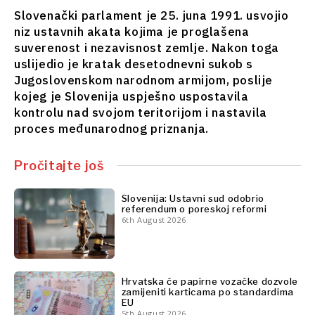
Finansije
Nauka
Slovenački parlament je 25. juna 1991. usvojio
FMCG
niz ustavnih akata kojima je proglašena
Rudarstvo
Nauka
suverenost i nezavisnost zemlje. Nakon toga
Maloprodaja
Rudarstvo
uslijedio je kratak desetodnevni sukob s
Održivost
Maloprodaja
Jugoslovenskom narodnom armijom, poslije
Tehnologija
kojeg je Slovenija uspješno uspostavila
Održivost
Telekomunikacije
kontrolu nad svojom teritorijom i nastavila
Tehnologija
Turizam
proces međunarodnog priznanja.
Telekomunikacije
Prevoz
Turizam
Trgovina
Prevoz
Pročitajte još
Trgovina
Analize
Slovenija: Ustavni sud odobrio
referendum o poreskoj reformi
Analize
6th August 2026
Intervju
Mišljenje
Intervju
Okrugli
Mišljenje
Hrvatska će papirne vozačke dozvole
zamijeniti karticama po standardima
sto
Okrugli
EU
Svet
5th August 2026
sto