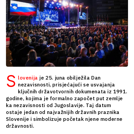
Srbija
Sjeverna
Slovenija
Makedonija
Srbija
Slovenija
Biznis i
ekonomija
Biznis i
ekonomija
Poslovne
priče
Poslovne
S
Imenovanja
lovenija
je 25. juna obilježila Dan
priče
Poljoprivreda
nezavisnosti, prisjećajući se usvajanja
Imenovanja
Industrijalci
ključnih državotvornih dokumenata iz 1991.
Poljoprivreda
Građevinarstvo
godine, kojima je formalno započet put zemlje
Industrijalci
Energija
ka nezavisnosti od Jugoslavije. Taj datum
Građevinarstvo
Životna
ostaje jedan od najvažnijih državnih praznika
Energija
sredina
Slovenije i simbolizuje početak njene moderne
Životna
Finansije
državnosti.
sredina
FMCG