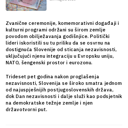
Analiza
Svet
Analiza
Zvanične ceremonije, komemorativni događaji i
Istražite
kulturni programi održani su širom zemlje
Istraži
povodom obilježavanja godišnjice. Politički
lideri iskoristili su tu priliku da se osvrnu na
Vijesti
dostignuća Slovenije od sticanja nezavisnosti,
Vijesti
Događaji
uključujući njenu integraciju u Evropsku uniju,
Događaji
O kulturi
NATO, šengenski prostor i eurozonu.
O
Sport
kulturi
Lifestyle
Trideset pet godina nakon proglašenja
Sport
Putovanja
nezavisnosti, Slovenija se široko smatra jednom
Lifestyle
Hrana i
od najuspješnijih postjugoslovenskih država,
Putovanja
piće
dok Dan nezavisnosti i dalje služi kao podsjetnik
Hrana
Magazin
na demokratske težnje zemlje i njen
i piće
državotvorni put.
Magazin
Western
Subscribe