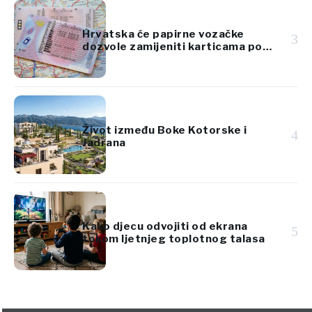
Hrvatska će papirne vozačke
3
dozvole zamijeniti karticama po
standardima EU
Život između Boke Kotorske i
4
Jadrana
Kako djecu odvojiti od ekrana
5
tokom ljetnjeg toplotnog talasa