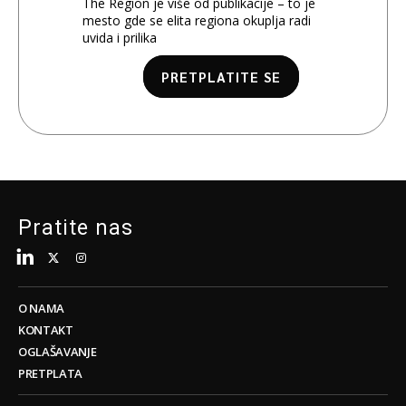
The Region je više od publikacije – to je
mesto gde se elita regiona okuplja radi
uvida i prilika
PRETPLATITE SE
Pratite nas
O NAMA
KONTAKT
OGLAŠAVANJE
PRETPLATA