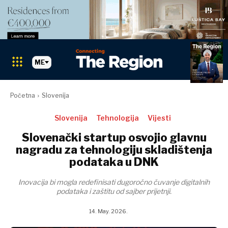
ME
Pretraži The Region
PRETRAŽI
Početna
Slovenija
Tržišta
Slovenija
Tehnologija
Vijesti
Slovenački startup osvojio glavnu
Tržišta
nagradu za tehnologiju skladištenja
Albanija
podataka u DNK
BiH
Hrvatska
Albanija
Inovacija bi mogla redefinisati dugoročno čuvanje digitalnih
Kosovo*
BiH
podataka i zaštitu od sajber prijetnji.
Crna Gora
Hrvatska
Sjeverna
14. May. 2026.
Kosovo*
Makedonija
Crna Gora