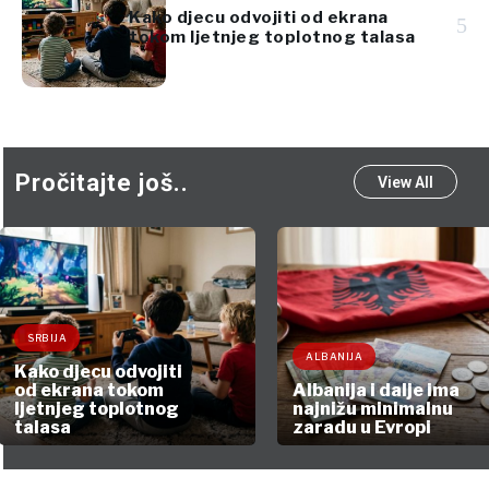
Kako djecu odvojiti od ekrana
5
tokom ljetnjeg toplotnog talasa
Pročitajte još..
View All
SRBIJA
ALBANIJA
Kako djecu odvojiti
od ekrana tokom
Albanija i dalje ima
ljetnjeg toplotnog
najnižu minimalnu
talasa
zaradu u Evropi