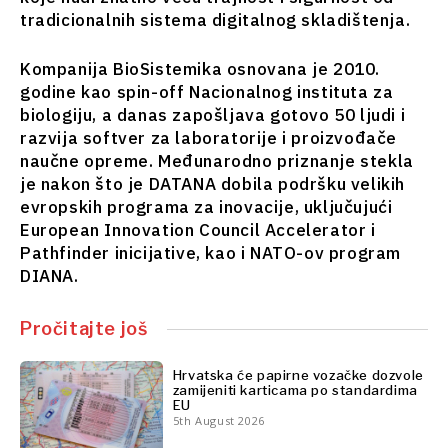
Finansije
tradicionalnih sistema digitalnog skladištenja.
Nauka
FMCG
Rudarstvo
Kompanija BioSistemika osnovana je 2010.
Nauka
Maloprodaja
godine kao spin-off Nacionalnog instituta za
Rudarstvo
Održivost
biologiju, a danas zapošljava gotovo 50 ljudi i
Maloprodaja
Tehnologija
razvija softver za laboratorije i proizvođače
Održivost
Telekomunikacije
naučne opreme. Međunarodno priznanje stekla
Tehnologija
Turizam
je nakon što je DATANA dobila podršku velikih
Telekomunikacije
Prevoz
evropskih programa za inovacije, uključujući
Turizam
Trgovina
European Innovation Council Accelerator i
Prevoz
Pathfinder inicijative, kao i NATO-ov program
Trgovina
DIANA.
Analize
Analize
Pročitajte još
Intervju
Mišljenje
Hrvatska će papirne vozačke dozvole
Intervju
zamijeniti karticama po standardima
Okrugli
Mišljenje
EU
sto
5th August 2026
Okrugli
Svet