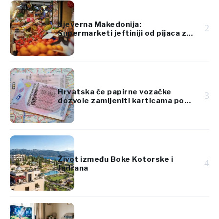
Sjeverna Makedonija:
2
Supermarketi jeftiniji od pijaca za
voće i povrće
Hrvatska će papirne vozačke
3
dozvole zamijeniti karticama po
standardima EU
Život između Boke Kotorske i
4
Jadrana