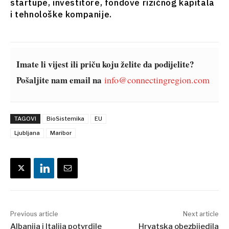
startupe, investitore, fondove rizičnog kapitala
Balkans
i tehnološke kompanije.
2030
O nama
Kontakt
Oglašavanje
Pretplata
Imate li vijest ili priču koju želite da podijelite?
Pošaljite nam email na
info@connectingregion.com
TAGOVI
BioSistemika
EU
Ljubljana
Maribor
Previous article
Next article
Albanija i Italija potvrdile
Hrvatska obezbijedila