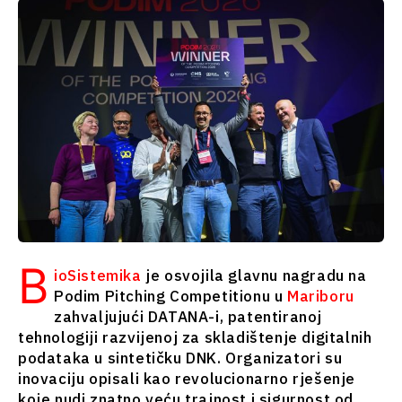
Srbija
Sjeverna
Slovenija
Makedonija
Srbija
Slovenija
Biznis i
ekonomija
Biznis i
ekonomija
Poslovne
priče
Poslovne
Imenovanja
priče
Poljoprivreda
B
Imenovanja
Industrijalci
ioSistemika
je osvojila glavnu nagradu na
Poljoprivreda
Građevinarstvo
Podim Pitching Competitionu u
Mariboru
Industrijalci
Energija
zahvaljujući DATANA-i, patentiranoj
Građevinarstvo
Životna
tehnologiji razvijenoj za skladištenje digitalnih
Energija
sredina
podataka u sintetičku DNK. Organizatori su
Životna
inovaciju opisali kao revolucionarno rješenje
Finansije
sredina
koje nudi znatno veću trajnost i sigurnost od
FMCG