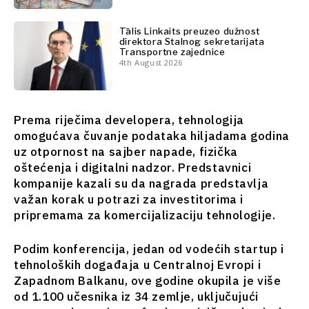
sto
Analiza
Svet
Tālis Linkaits preuzeo dužnost
Analiza
direktora Stalnog sekretarijata
Transportne zajednice
4th August 2026
Istražite
Istraži
Vijesti
Prema riječima developera, tehnologija
Vijesti
Događaji
omogućava čuvanje podataka hiljadama godina
Događaji
O kulturi
uz otpornost na sajber napade, fizička
O
Sport
oštećenja i digitalni nadzor. Predstavnici
kulturi
Lifestyle
kompanije kazali su da nagrada predstavlja
Sport
Putovanja
važan korak u potrazi za investitorima i
Lifestyle
Hrana i
pripremama za komercijalizaciju tehnologije.
Putovanja
piće
Hrana
Magazin
Podim konferencija, jedan od vodećih startup i
i piće
tehnoloških događaja u Centralnoj Evropi i
Magazin
Zapadnom Balkanu, ove godine okupila je više
od 1.100 učesnika iz 34 zemlje, uključujući
Western
Subscribe