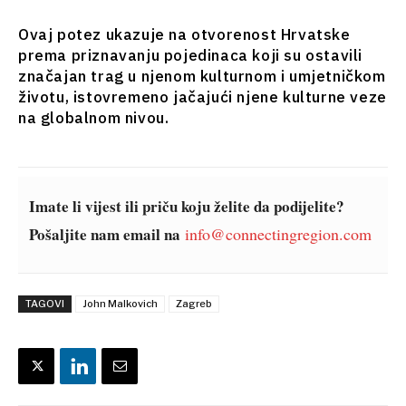
Analiza
Svet
Ovaj potez ukazuje na otvorenost Hrvatske
Analiza
prema priznavanju pojedinaca koji su ostavili
značajan trag u njenom kulturnom i umjetničkom
Istražite
Istraži
životu, istovremeno jačajući njene kulturne veze
na globalnom nivou.
Vijesti
Vijesti
Događaji
Događaji
O kulturi
O
Sport
Imate li vijest ili priču koju želite da podijelite?
kulturi
Lifestyle
Pošaljite nam email na
info@connectingregion.com
Sport
Putovanja
Lifestyle
Hrana i
Putovanja
piće
Hrana
TAGOVI
John Malkovich
Zagreb
Magazin
i piće
Magazin
Western
Subscribe