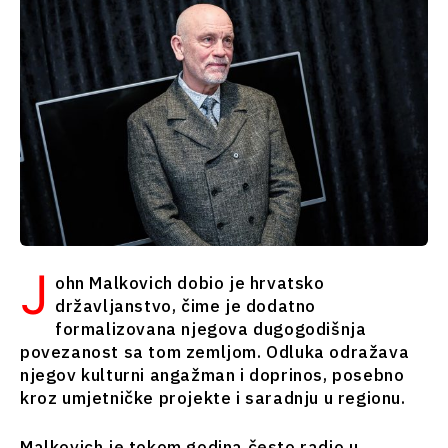
Srbija
Sjeverna
Slovenija
Makedonija
Srbija
Slovenija
Biznis i
ekonomija
Biznis i
ekonomija
Poslovne
priče
Poslovne
Imenovanja
priče
Poljoprivreda
J
ohn Malkovich dobio je hrvatsko
Imenovanja
Industrijalci
državljanstvo, čime je dodatno
Poljoprivreda
Građevinarstvo
formalizovana njegova dugogodišnja
Industrijalci
Energija
povezanost sa tom zemljom. Odluka odražava
Građevinarstvo
Životna
njegov kulturni angažman i doprinos, posebno
Energija
sredina
kroz umjetničke projekte i saradnju u regionu.
Životna
Finansije
sredina
FMCG
Malkovich je tokom godina često radio u