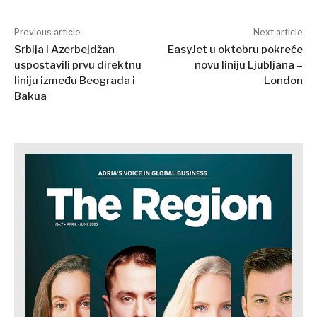
Balkans
2030
Previous article
Next article
O nama
Kontakt
Oglašavanje
Pretplata
Srbija i Azerbejdžan
EasyJet u oktobru pokreće
uspostavili prvu direktnu
novu liniju Ljubljana –
liniju između Beograda i
London
Bakua