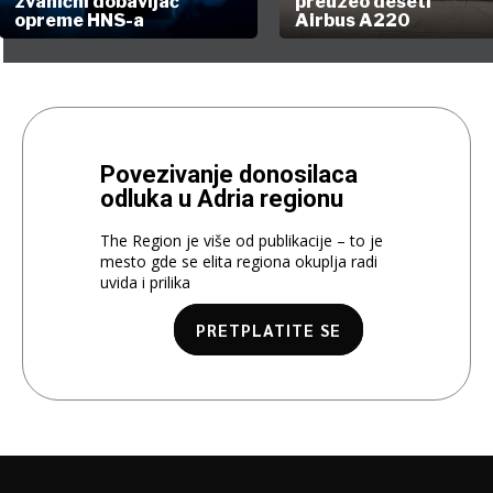
zvanični dobavljač
preuzeo deseti
opreme HNS-a
Airbus A220
Povezivanje donosilaca
odluka u Adria regionu
The Region je više od publikacije – to je
mesto gde se elita regiona okuplja radi
uvida i prilika
PRETPLATITE SE