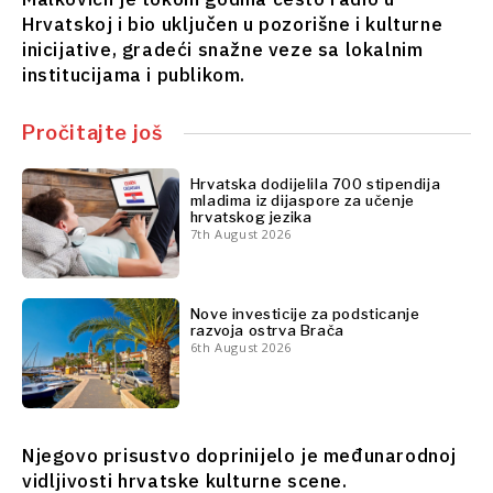
Finansije
Nauka
Hrvatskoj i bio uključen u pozorišne i kulturne
FMCG
Rudarstvo
inicijative, gradeći snažne veze sa lokalnim
Nauka
Maloprodaja
institucijama i publikom.
Rudarstvo
Održivost
Maloprodaja
Tehnologija
Pročitajte još
Održivost
Telekomunikacije
Tehnologija
Turizam
Hrvatska dodijelila 700 stipendija
Telekomunikacije
Prevoz
mladima iz dijaspore za učenje
hrvatskog jezika
Turizam
Trgovina
7th August 2026
Prevoz
Trgovina
Analize
Nove investicije za podsticanje
razvoja ostrva Brača
Analize
6th August 2026
Intervju
Mišljenje
Intervju
Okrugli
Mišljenje
sto
Njegovo prisustvo doprinijelo je međunarodnoj
Okrugli
vidljivosti hrvatske kulturne scene.
Svet
sto