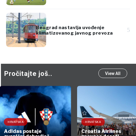
Beograd nastavlja uvođenje
5
klimatizovanog javnog prevoza
Pročitajte još..
View All
HRVATSKA
HRVATSKA
Adidas postaje
Croatia Airlines