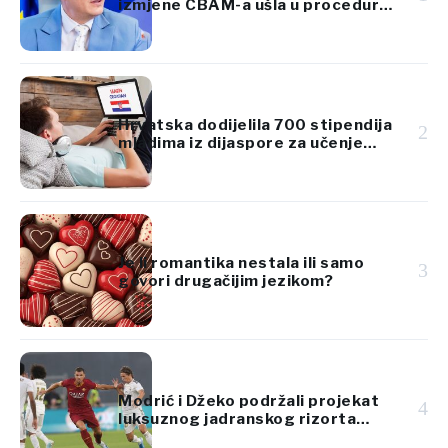
izmjene CBAM-a ušla u proceduru
Evropskog parlamenta
Hrvatska dodijelila 700 stipendija
2
mladima iz dijaspore za učenje
hrvatskog jezika
Je li romantika nestala ili samo
3
govori drugačijim jezikom?
Modrić i Džeko podržali projekat
4
luksuznog jadranskog rizorta
vrijedan 920 miliona eura