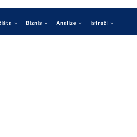
Telekomunikacije
ina
Turizam
O nama
Kontakt
Oglašavanje
Pretplata
Prevoz
Trgovina
žišta
Biznis
Analize
Istraži
O nama
Kontakt
Oglašavanje
Pretplata