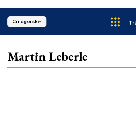
Energija
FMCG
Sjeverna Makedonija
Životna sred
Srbija
Finansije
Slovenija
Crnogorski
FMCG
Tr
Martin Leberle