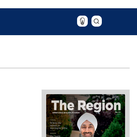
Putovanja
Hrana i piće
Magazin