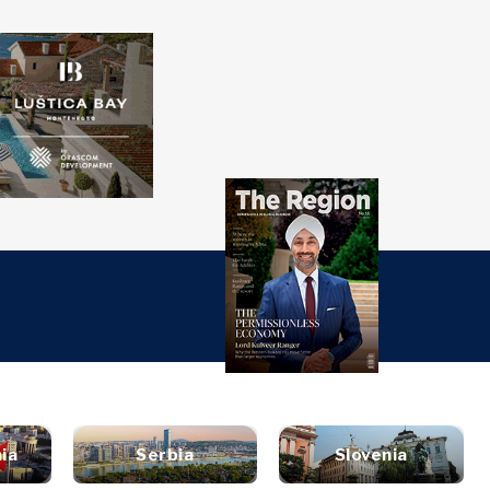
over
Western
SEARCH
Balkans 2030
ti
đaji
nsights
Discover
turi
t
style
tervju
Vijesti
utovanja
ljenje
Događaji
ana i piće
rugli sto
O kulturi
zin
Sport
et
ia
Serbia
Slovenia
aliza
Lifestyle