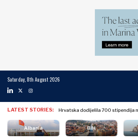
Markets
Business & E
Search The Region
Albanija
Poslovne
BiH
priče
Markets
Saturday, 8th August 2026
Hrvatska
Imenovanja
Kosovo*
Poljoprivreda
Industrijalci
Crna Gora
Albanija
Poslovne pri
Građevinarstvo
Sjeverna
BiH
Imenovanja
Energija
LATEST STORIES:
Makedonija
Hrvatska dodijelila 700 stipendija 
Hrvatska
Poljoprivred
Životna
Srbija
Kosovo*
Industrijalci
sredina
Slovenija
Albania
BiH
Građevinars
Finansije
Crna Gora