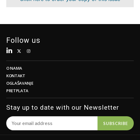
Održivost
FMCG
Tehnologija
Nauka
Telekom
Rudarstvo
Turizam
Maloprodaja
Transport
Održivost
Follow us
Trgovina
Tehnologija
Telekom
Turizam
Insights
Transport
O NAMA
Trgovina
KONTAKT
Intervju
OGLAŠAVANJE
Mišljenje
PRETPLATA
Insights
Svet
Analiza
Stay up to date with our Newsletter
Intervju
Mišljenje
SUBSCRIBE
Svet
Discover
Analiza