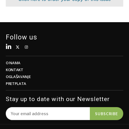
Održivost
FMCG
Tehnologija
Nauka
Telekomunikacije
Rudarstvo
Turizam
Maloprodaja
Prevoz
Održivost
Follow us
Trgovina
Tehnologija
Telekomunikacije
Turizam
Insights
Prevoz
O NAMA
Trgovina
KONTAKT
Intervju
OGLAŠAVANJE
Mišljenje
PRETPLATA
Insights
Okrugli
sto
Stay up to date with our Newsletter
Intervju
Svet
Mišljenje
Analiza
SUBSCRIBE
Okrugli
sto