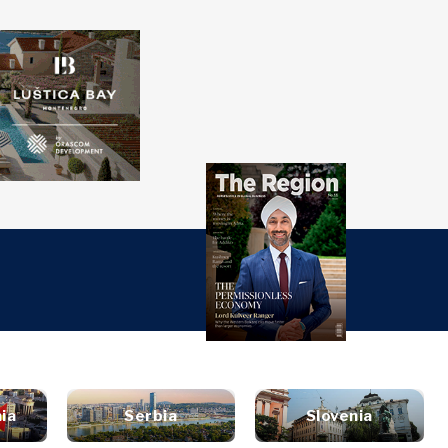
over
Western
SEARCH
Balkans 2030
ti
đaji
nsights
Discover
turi
t
style
tervju
Vijesti
utovanja
ljenje
Događaji
ana i piće
rugli sto
O kulturi
zin
Sport
et
ia
Serbia
Slovenia
aliza
Lifestyle