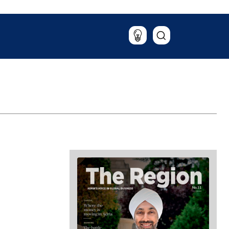
Putovanja
Hrana i piće
Magazin