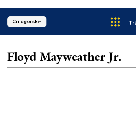
Energija
FMCG
Sjeverna Makedonija
Životna sred
Srbija
Finansije
Slovenija
Crnogorski
FMCG
Tr
Floyd Mayweather Jr.