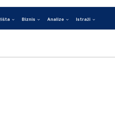
Telekomunikacije
ina
Turizam
O nama
Kontakt
Oglašavanje
Pretplata
Prevoz
Trgovina
žišta
Biznis
Analize
Istraži
O nama
Kontakt
Oglašavanje
Pretplata