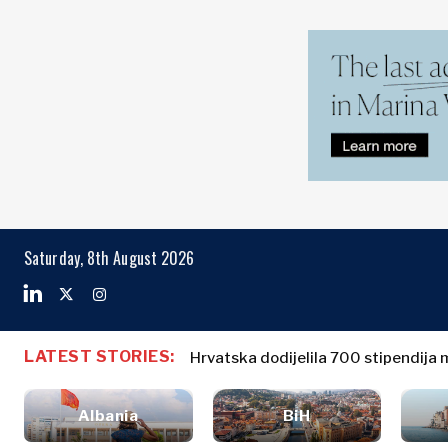
Markets
Business & E
Search The Region
Albanija
Poslovne
BiH
priče
Markets
Saturday, 8th August 2026
Hrvatska
Imenovanja
Kosovo*
Poljoprivreda
Industrijalci
Crna Gora
Albanija
Poslovne pri
Građevinarstvo
Sjeverna
BiH
Imenovanja
Energija
LATEST STORIES:
Makedonija
Hrvatska dodijelila 700 stipendija 
Hrvatska
Poljoprivred
Životna
Srbija
Kosovo*
Industrijalci
sredina
Slovenija
Albania
BiH
Građevinars
Finansije
Crna Gora