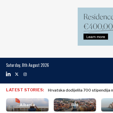
Markets
Business & E
Search The Region
Saturday, 8th August 2026
Albanija
Poslovne
BiH
priče
Markets
Hrvatska
Imenovanja
Kosovo*
Poljoprivreda
Industrijalci
LATEST STORIES:
Crna Gora
Je li romantika nestala ili samo gov
Albanija
Poslovne pri
Građevinarstvo
Sjeverna
BiH
Imenovanja
Energija
Makedonija
Albania
BiH
Hrvatska
Poljoprivred
Životna
Srbija