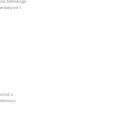
oža Zelinskoga
andata od 1.
Gvozd, u
obnovu i