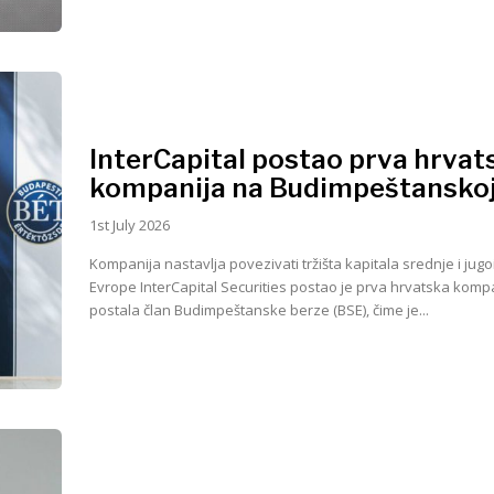
InterCapital postao prva hrvat
kompanija na Budimpeštanskoj
1st July 2026
Kompanija nastavlja povezivati tržišta kapitala srednje i jug
Evrope InterCapital Securities postao je prva hrvatska kompanija koja je
postala član Budimpeštanske berze (BSE), čime je...