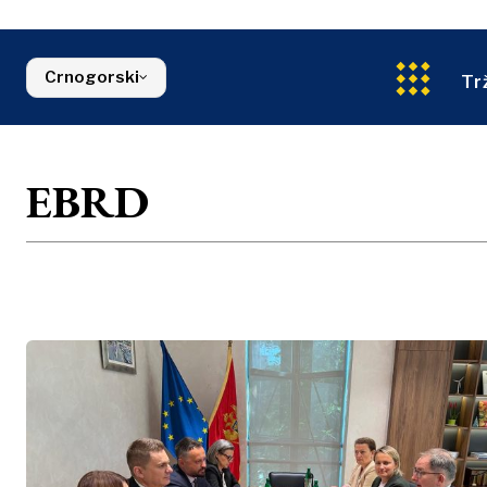
Kosovo*
Industrijalci
sredina
Slovenija
Građevinars
Finansije
Crna Gora
Energija
FMCG
Sjeverna Makedonija
Crnogorski
Životna sred
Srbija
Tr
Finansije
Slovenija
FMCG
EBRD