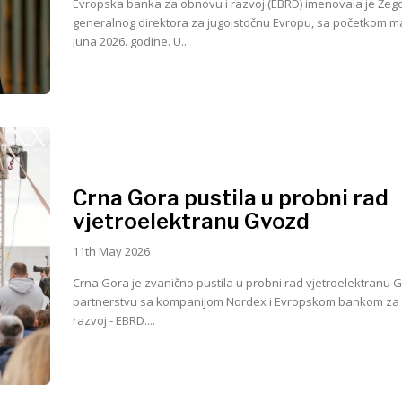
Evropska banka za obnovu i razvoj (EBRD) imenovala je Žeg
generalnog direktora za jugoistočnu Evropu, sa početkom m
juna 2026. godine. U...
Crna Gora pustila u probni rad
vjetroelektranu Gvozd
11th May 2026
Crna Gora je zvanično pustila u probni rad vjetroelektranu 
partnerstvu sa kompanijom Nordex i Evropskom bankom za 
razvoj - EBRD....