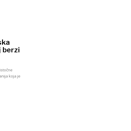
ska
 berzi
oistočne